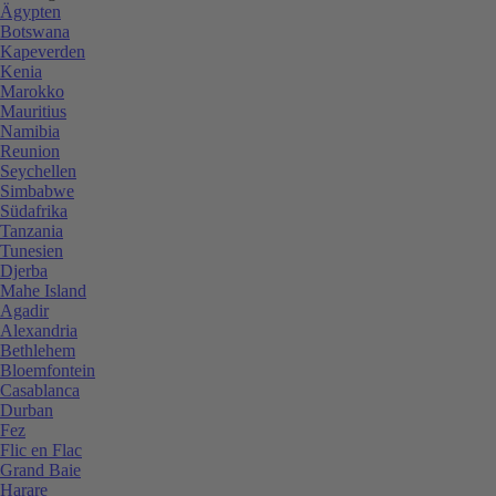
Ägypten
Botswana
Kapeverden
Kenia
Marokko
Mauritius
Namibia
Reunion
Seychellen
Simbabwe
Südafrika
Tanzania
Tunesien
Djerba
Mahe Island
Agadir
Alexandria
Bethlehem
Bloemfontein
Casablanca
Durban
Fez
Flic en Flac
Grand Baie
Harare