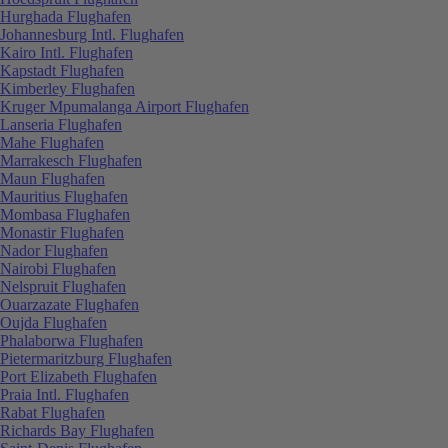
Hurghada Flughafen
Johannesburg Intl. Flughafen
Kairo Intl. Flughafen
Kapstadt Flughafen
Kimberley Flughafen
Kruger Mpumalanga Airport Flughafen
Lanseria Flughafen
Mahe Flughafen
Marrakesch Flughafen
Maun Flughafen
Mauritius Flughafen
Mombasa Flughafen
Monastir Flughafen
Nador Flughafen
Nairobi Flughafen
Nelspruit Flughafen
Ouarzazate Flughafen
Oujda Flughafen
Phalaborwa Flughafen
Pietermaritzburg Flughafen
Port Elizabeth Flughafen
Praia Intl. Flughafen
Rabat Flughafen
Richards Bay Flughafen