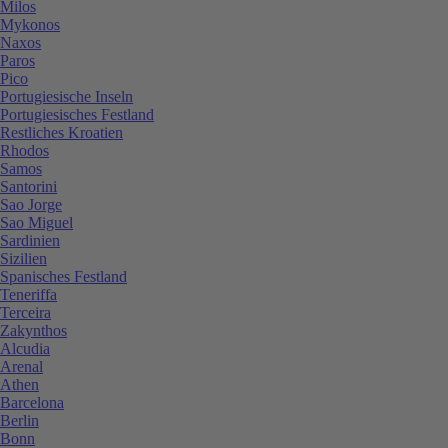
Milos
Mykonos
Naxos
Paros
Pico
Portugiesische Inseln
Portugiesisches Festland
Restliches Kroatien
Rhodos
Samos
Santorini
Sao Jorge
Sao Miguel
Sardinien
Sizilien
Spanisches Festland
Teneriffa
Terceira
Zakynthos
Alcudia
Arenal
Athen
Barcelona
Berlin
Bonn