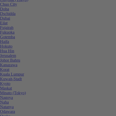
Chuo City
Doha
Dschidda
Dubai
Eilat
Fujairah
Fukuoka
Gotemba
Haifa
Hokuto
Hua Hin
Jerusalem
Johor Bahru
Kanazawa
Korat
Kuala Lumpur
Kuwait-Stadt
Kyoto
Maskat
Minato (Tokyo)
Nagoya
Naha
Natanya
Odawara