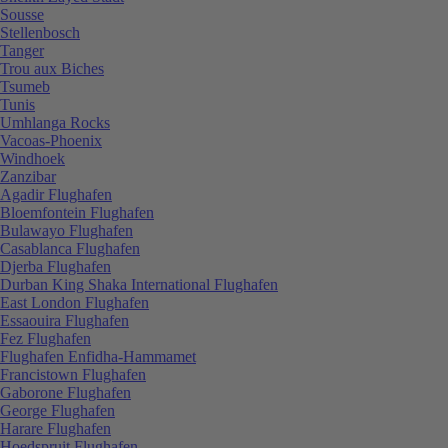
Sousse
Stellenbosch
Tanger
Trou aux Biches
Tsumeb
Tunis
Umhlanga Rocks
Vacoas-Phoenix
Windhoek
Zanzibar
Agadir Flughafen
Bloemfontein Flughafen
Bulawayo Flughafen
Casablanca Flughafen
Djerba Flughafen
Durban King Shaka International Flughafen
East London Flughafen
Essaouira Flughafen
Fez Flughafen
Flughafen Enfidha-Hammamet
Francistown Flughafen
Gaborone Flughafen
George Flughafen
Harare Flughafen
Hoedspruit Flughafen