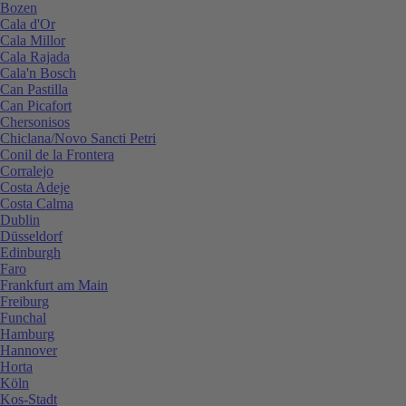
Bozen
Cala d'Or
Cala Millor
Cala Rajada
Cala'n Bosch
Can Pastilla
Can Picafort
Chersonisos
Chiclana/Novo Sancti Petri
Conil de la Frontera
Corralejo
Costa Adeje
Costa Calma
Dublin
Düsseldorf
Edinburgh
Faro
Frankfurt am Main
Freiburg
Funchal
Hamburg
Hannover
Horta
Köln
Kos-Stadt