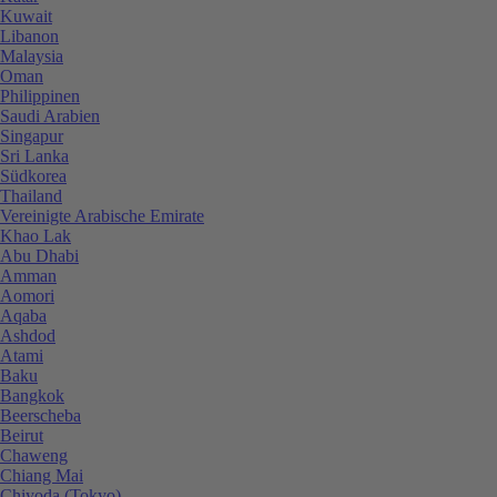
Kuwait
Libanon
Malaysia
Oman
Philippinen
Saudi Arabien
Singapur
Sri Lanka
Südkorea
Thailand
Vereinigte Arabische Emirate
Khao Lak
Abu Dhabi
Amman
Aomori
Aqaba
Ashdod
Atami
Baku
Bangkok
Beerscheba
Beirut
Chaweng
Chiang Mai
Chiyoda (Tokyo)