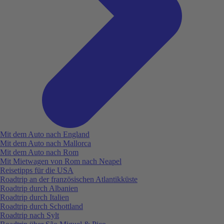
Mit dem Auto nach England
Mit dem Auto nach Mallorca
Mit dem Auto nach Rom
Mit Mietwagen von Rom nach Neapel
Reisetipps für die USA
Roadtrip an der französischen Atlantikküste
Roadtrip durch Albanien
Roadtrip durch Italien
Roadtrip durch Schottland
Roadtrip nach Sylt