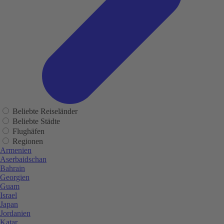
Beliebte Reiseländer
Beliebte Städte
Flughäfen
Regionen
Armenien
Aserbaidschan
Bahrain
Georgien
Guam
Israel
Japan
Jordanien
Katar