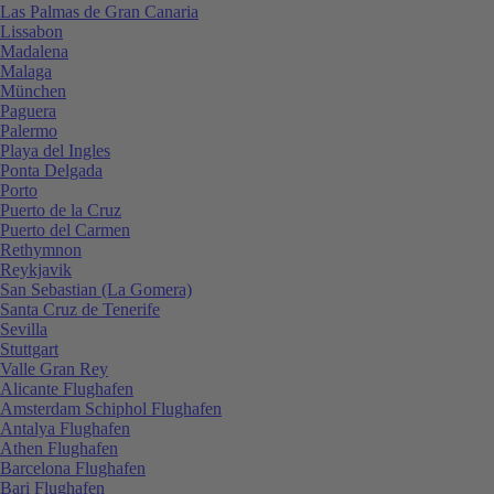
Las Palmas de Gran Canaria
Lissabon
Madalena
Malaga
München
Paguera
Palermo
Playa del Ingles
Ponta Delgada
Porto
Puerto de la Cruz
Puerto del Carmen
Rethymnon
Reykjavik
San Sebastian (La Gomera)
Santa Cruz de Tenerife
Sevilla
Stuttgart
Valle Gran Rey
Alicante Flughafen
Amsterdam Schiphol Flughafen
Antalya Flughafen
Athen Flughafen
Barcelona Flughafen
Bari Flughafen