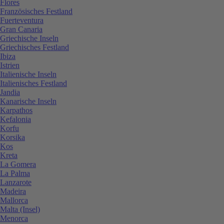
Flores
Französisches Festland
Fuerteventura
Gran Canaria
Griechische Inseln
Griechisches Festland
Ibiza
Istrien
Italienische Inseln
Italienisches Festland
Jandia
Kanarische Inseln
Karpathos
Kefalonia
Korfu
Korsika
Kos
Kreta
La Gomera
La Palma
Lanzarote
Madeira
Mallorca
Malta (Insel)
Menorca