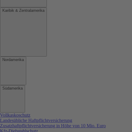
Karibik & Zentralamerika
Nordamerika
Südamerika
Vollkaskoschutz
Landesübliche Haftpflichtversicherung
Zusatzhaftpflichtversicherung in Höhe von 10 Mio. Euro
Kfz-Diebstahlschutz