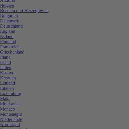
Andorra
Belgien
Bosnien und Herzegowina
Bulgarien
Dänemark
Deutschland
England
Estland
Finnland
Frankreich
Griechenland
Irland
Island
Italien
Kosovo
Kroatien
Lettland
Litauen
Luxemburg
Malta
Moldawien
Monaco
Montenegro
Niederlande
Nordirland