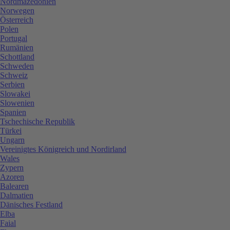
Nordmazedonien
Norwegen
Österreich
Polen
Portugal
Rumänien
Schottland
Schweden
Schweiz
Serbien
Slowakei
Slowenien
Spanien
Tschechische Republik
Türkei
Ungarn
Vereinigtes Königreich und Nordirland
Wales
Zypern
Azoren
Balearen
Dalmatien
Dänisches Festland
Elba
Faial