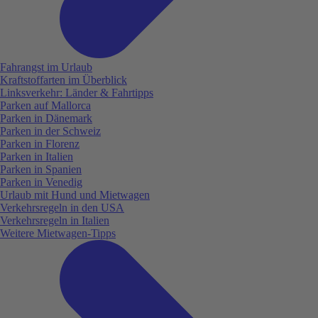
Fahrangst im Urlaub
Kraftstoffarten im Überblick
Linksverkehr: Länder & Fahrtipps
Parken auf Mallorca
Parken in Dänemark
Parken in der Schweiz
Parken in Florenz
Parken in Italien
Parken in Spanien
Parken in Venedig
Urlaub mit Hund und Mietwagen
Verkehrsregeln in den USA
Verkehrsregeln in Italien
Weitere Mietwagen-Tipps