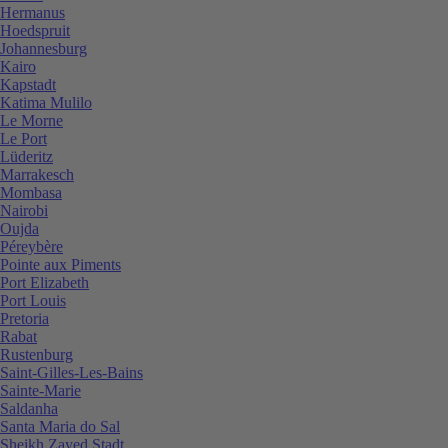
Hermanus
Hoedspruit
Johannesburg
Kairo
Kapstadt
Katima Mulilo
Le Morne
Le Port
Lüderitz
Marrakesch
Mombasa
Nairobi
Oujda
Péreybère
Pointe aux Piments
Port Elizabeth
Port Louis
Pretoria
Rabat
Rustenburg
Saint-Gilles-Les-Bains
Sainte-Marie
Saldanha
Santa Maria do Sal
Sheikh Zayed Stadt