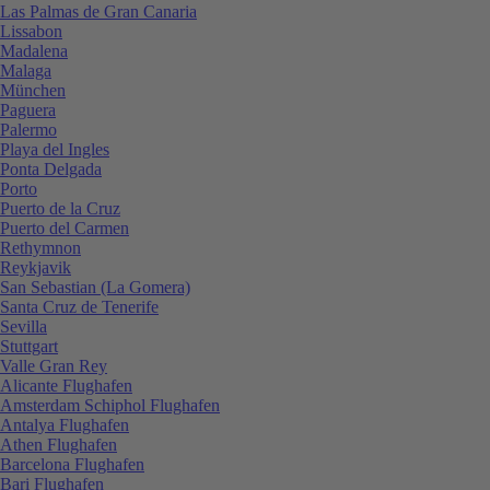
Las Palmas de Gran Canaria
Lissabon
Madalena
Malaga
München
Paguera
Palermo
Playa del Ingles
Ponta Delgada
Porto
Puerto de la Cruz
Puerto del Carmen
Rethymnon
Reykjavik
San Sebastian (La Gomera)
Santa Cruz de Tenerife
Sevilla
Stuttgart
Valle Gran Rey
Alicante Flughafen
Amsterdam Schiphol Flughafen
Antalya Flughafen
Athen Flughafen
Barcelona Flughafen
Bari Flughafen