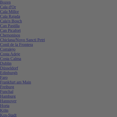
Bozen
Cala d'Or
Cala Millor
Cala Rajada
Cala'n Bosch
Can Pastilla
Can Picafort
Chersonisos
Chiclana/Novo Sancti Petri
Conil de la Frontera
Corralejo
Costa Adeje
Costa Calma
Dublin
Düsseldorf
Edinburgh
Faro
Frankfurt am Main
Freiburg
Funchal
Hamburg
Hannover
Horta
Köln
Kos-Stadt