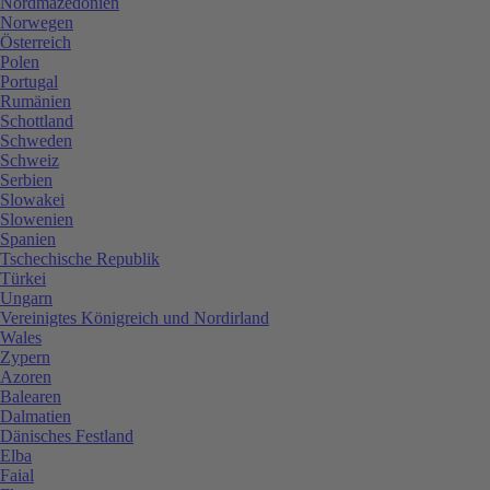
Nordmazedonien
Norwegen
Österreich
Polen
Portugal
Rumänien
Schottland
Schweden
Schweiz
Serbien
Slowakei
Slowenien
Spanien
Tschechische Republik
Türkei
Ungarn
Vereinigtes Königreich und Nordirland
Wales
Zypern
Azoren
Balearen
Dalmatien
Dänisches Festland
Elba
Faial