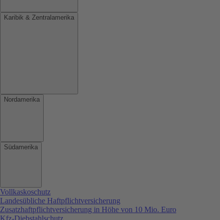
Karibik & Zentralamerika
Nordamerika
Südamerika
Vollkaskoschutz
Landesübliche Haftpflichtversicherung
Zusatzhaftpflichtversicherung in Höhe von 10 Mio. Euro
Kfz-Diebstahlschutz