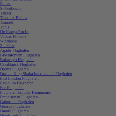
Sousse
Stellenbosch
Tanger
Trou aux Biches
Tsumeb
Tunis
Umhlanga Rocks
Vacoas-Phoenix
Windhoek
Zanzibar
Agadir Flughafen
Bloemfontein Flughafen
Bulawayo Flughafen
Casablanca Flughafen
Djerba Flughafen
Durban King Shaka International Flughafen
East London Flughafen
Essaouira Flughafen
Fez Flughafen
Flughafen Enfidha-Hammamet
Francistown Flughafen
Gaborone Flughafen
George Flughafen
Harare Flughafen
Hoedspruit Flughafen