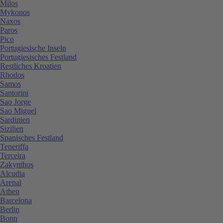
Milos
Mykonos
Naxos
Paros
Pico
Portugiesische Inseln
Portugiesisches Festland
Restliches Kroatien
Rhodos
Samos
Santorini
Sao Jorge
Sao Miguel
Sardinien
Sizilien
Spanisches Festland
Teneriffa
Terceira
Zakynthos
Alcudia
Arenal
Athen
Barcelona
Berlin
Bonn