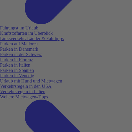
Fahrangst im Urlaub
Kraftstoffarten im Überblick
Linksverkehr: Länder & Fahrtipps
Parken auf Mallorca
Parken in Dänemark
Parken in der Schweiz
Parken in Florenz
Parken in Italien
Parken in Spanien
Parken in Venedig
Urlaub mit Hund und Mietwagen
Verkehrsregeln in den USA
Verkehrsregeln in Italien
Weitere Mietwagen-Tipps