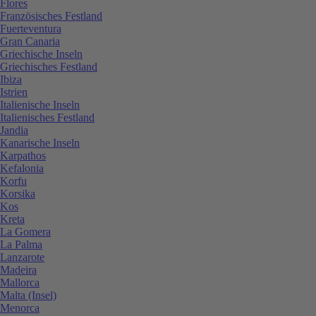
Flores
Französisches Festland
Fuerteventura
Gran Canaria
Griechische Inseln
Griechisches Festland
Ibiza
Istrien
Italienische Inseln
Italienisches Festland
Jandia
Kanarische Inseln
Karpathos
Kefalonia
Korfu
Korsika
Kos
Kreta
La Gomera
La Palma
Lanzarote
Madeira
Mallorca
Malta (Insel)
Menorca