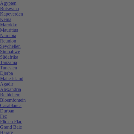
Ägypten
Botswana
Kapeverden
Kenia
Marokko
Mauritius
Namibia
Reunion
Seychellen
Simbabwe
Südafrika
Tanzania
Tunesien
Djerba
Mahe Island
Agadir
Alexandria
Bethlehem
Bloemfontein
Casablanca
Durban
Fez
Flic en Flac
Grand Baie
Harare