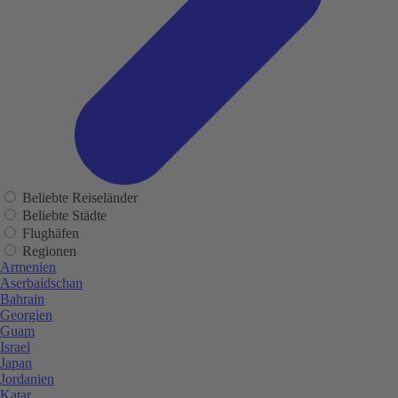
Beliebte Reiseländer
Beliebte Städte
Flughäfen
Regionen
Armenien
Aserbaidschan
Bahrain
Georgien
Guam
Israel
Japan
Jordanien
Katar