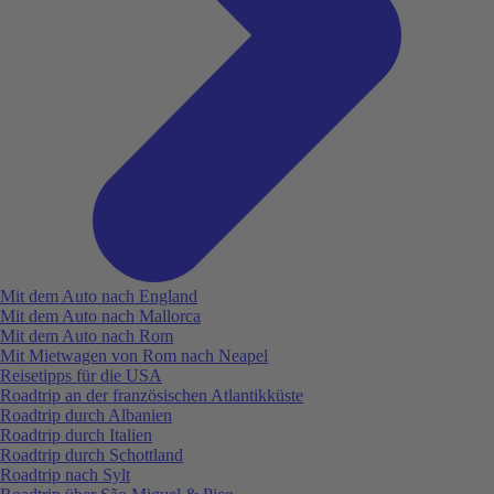
Mit dem Auto nach England
Mit dem Auto nach Mallorca
Mit dem Auto nach Rom
Mit Mietwagen von Rom nach Neapel
Reisetipps für die USA
Roadtrip an der französischen Atlantikküste
Roadtrip durch Albanien
Roadtrip durch Italien
Roadtrip durch Schottland
Roadtrip nach Sylt