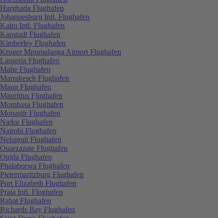
Hurghada Flughafen
Johannesburg Intl. Flughafen
Kairo Intl. Flughafen
Kapstadt Flughafen
Kimberley Flughafen
Kruger Mpumalanga Airport Flughafen
Lanseria Flughafen
Mahe Flughafen
Marrakesch Flughafen
Maun Flughafen
Mauritius Flughafen
Mombasa Flughafen
Monastir Flughafen
Nador Flughafen
Nairobi Flughafen
Nelspruit Flughafen
Ouarzazate Flughafen
Oujda Flughafen
Phalaborwa Flughafen
Pietermaritzburg Flughafen
Port Elizabeth Flughafen
Praia Intl. Flughafen
Rabat Flughafen
Richards Bay Flughafen