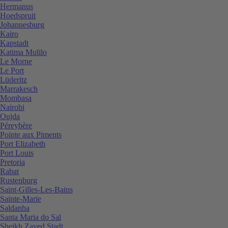
Hermanus
Hoedspruit
Johannesburg
Kairo
Kapstadt
Katima Mulilo
Le Morne
Le Port
Lüderitz
Marrakesch
Mombasa
Nairobi
Oujda
Péreybère
Pointe aux Piments
Port Elizabeth
Port Louis
Pretoria
Rabat
Rustenburg
Saint-Gilles-Les-Bains
Sainte-Marie
Saldanha
Santa Maria do Sal
Sheikh Zayed Stadt