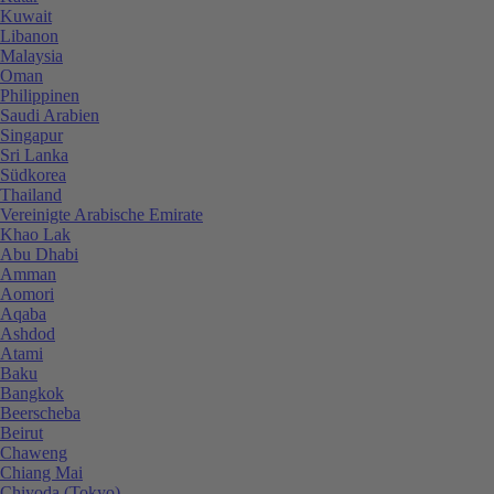
Kuwait
Libanon
Malaysia
Oman
Philippinen
Saudi Arabien
Singapur
Sri Lanka
Südkorea
Thailand
Vereinigte Arabische Emirate
Khao Lak
Abu Dhabi
Amman
Aomori
Aqaba
Ashdod
Atami
Baku
Bangkok
Beerscheba
Beirut
Chaweng
Chiang Mai
Chiyoda (Tokyo)