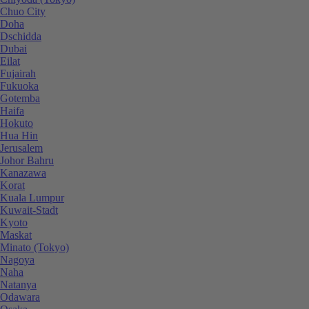
Chuo City
Doha
Dschidda
Dubai
Eilat
Fujairah
Fukuoka
Gotemba
Haifa
Hokuto
Hua Hin
Jerusalem
Johor Bahru
Kanazawa
Korat
Kuala Lumpur
Kuwait-Stadt
Kyoto
Maskat
Minato (Tokyo)
Nagoya
Naha
Natanya
Odawara