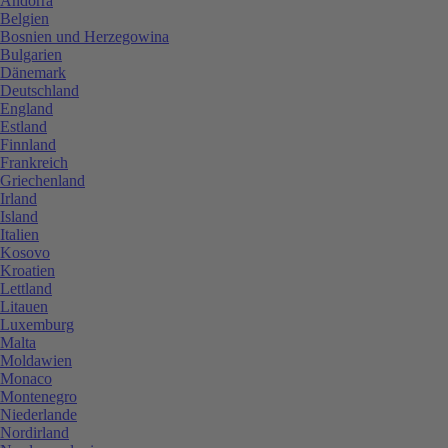
Andorra
Belgien
Bosnien und Herzegowina
Bulgarien
Dänemark
Deutschland
England
Estland
Finnland
Frankreich
Griechenland
Irland
Island
Italien
Kosovo
Kroatien
Lettland
Litauen
Luxemburg
Malta
Moldawien
Monaco
Montenegro
Niederlande
Nordirland