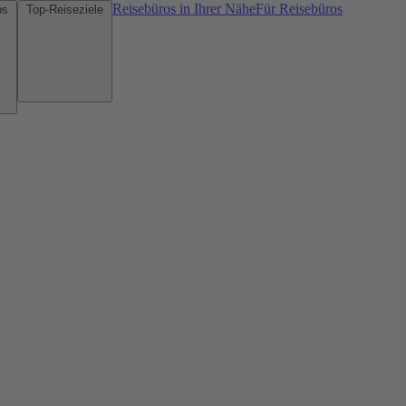
Reisebüros in Ihrer Nähe
Für Reisebüros
Mietwagen-Tipps
Top-Reiseziele