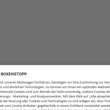
Feedb
Sie ha
zurüc