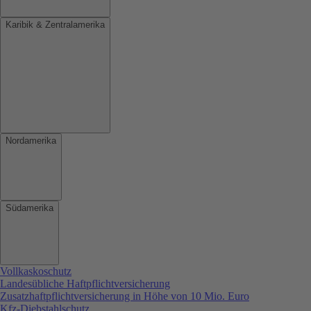
Karibik & Zentralamerika
Nordamerika
Südamerika
Vollkaskoschutz
Landesübliche Haftpflichtversicherung
Zusatzhaftpflichtversicherung in Höhe von 10 Mio. Euro
Kfz-Diebstahlschutz