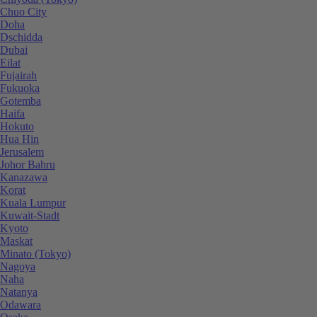
Chuo City
Doha
Dschidda
Dubai
Eilat
Fujairah
Fukuoka
Gotemba
Haifa
Hokuto
Hua Hin
Jerusalem
Johor Bahru
Kanazawa
Korat
Kuala Lumpur
Kuwait-Stadt
Kyoto
Maskat
Minato (Tokyo)
Nagoya
Naha
Natanya
Odawara