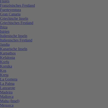
Flores
Französisches Festland
Fuerteventura
Gran Canaria
Griechische Inseln
Griechisches Festland
Ibiza
Istrien
Italienische Inseln
Italienisches Festland
Jandia
Kanarische Inseln
Karpathos
Kefalonia
Korfu
Korsika
Kos
Kreta
La Gomera
La Palma
Lanzarote
Madeira
Mallorca
Malta (Insel)
Menorca