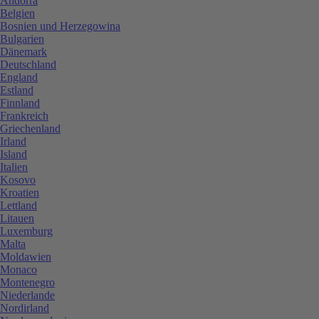
Andorra
Belgien
Bosnien und Herzegowina
Bulgarien
Dänemark
Deutschland
England
Estland
Finnland
Frankreich
Griechenland
Irland
Island
Italien
Kosovo
Kroatien
Lettland
Litauen
Luxemburg
Malta
Moldawien
Monaco
Montenegro
Niederlande
Nordirland