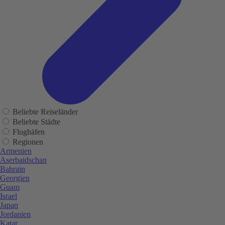
Beliebte Reiseländer
Beliebte Städte
Flughäfen
Regionen
Armenien
Aserbaidschan
Bahrain
Georgien
Guam
Israel
Japan
Jordanien
Katar