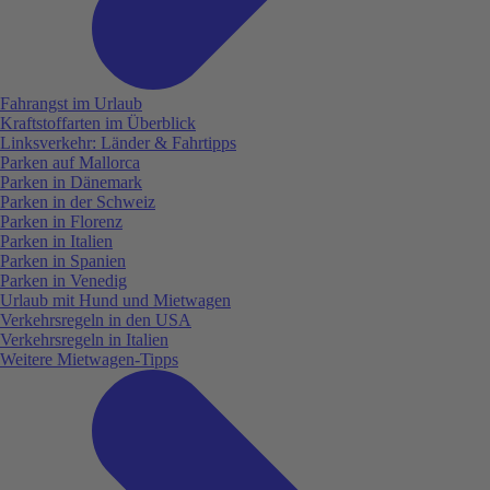
Fahrangst im Urlaub
Kraftstoffarten im Überblick
Linksverkehr: Länder & Fahrtipps
Parken auf Mallorca
Parken in Dänemark
Parken in der Schweiz
Parken in Florenz
Parken in Italien
Parken in Spanien
Parken in Venedig
Urlaub mit Hund und Mietwagen
Verkehrsregeln in den USA
Verkehrsregeln in Italien
Weitere Mietwagen-Tipps