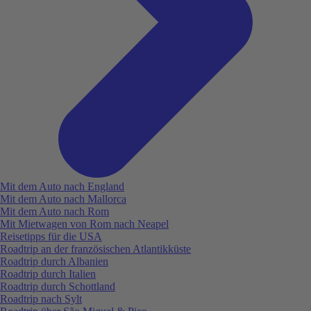
Mit dem Auto nach England
Mit dem Auto nach Mallorca
Mit dem Auto nach Rom
Mit Mietwagen von Rom nach Neapel
Reisetipps für die USA
Roadtrip an der französischen Atlantikküste
Roadtrip durch Albanien
Roadtrip durch Italien
Roadtrip durch Schottland
Roadtrip nach Sylt