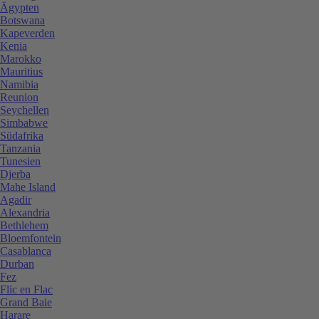
Ägypten
Botswana
Kapeverden
Kenia
Marokko
Mauritius
Namibia
Reunion
Seychellen
Simbabwe
Südafrika
Tanzania
Tunesien
Djerba
Mahe Island
Agadir
Alexandria
Bethlehem
Bloemfontein
Casablanca
Durban
Fez
Flic en Flac
Grand Baie
Harare