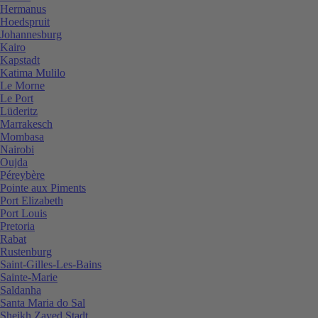
Hermanus
Hoedspruit
Johannesburg
Kairo
Kapstadt
Katima Mulilo
Le Morne
Le Port
Lüderitz
Marrakesch
Mombasa
Nairobi
Oujda
Péreybère
Pointe aux Piments
Port Elizabeth
Port Louis
Pretoria
Rabat
Rustenburg
Saint-Gilles-Les-Bains
Sainte-Marie
Saldanha
Santa Maria do Sal
Sheikh Zayed Stadt