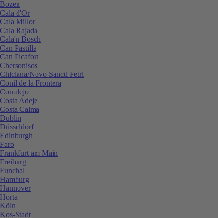
Bozen
Cala d'Or
Cala Millor
Cala Rajada
Cala'n Bosch
Can Pastilla
Can Picafort
Chersonisos
Chiclana/Novo Sancti Petri
Conil de la Frontera
Corralejo
Costa Adeje
Costa Calma
Dublin
Düsseldorf
Edinburgh
Faro
Frankfurt am Main
Freiburg
Funchal
Hamburg
Hannover
Horta
Köln
Kos-Stadt