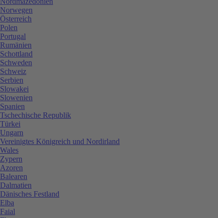
Nordmazedonien
Norwegen
Österreich
Polen
Portugal
Rumänien
Schottland
Schweden
Schweiz
Serbien
Slowakei
Slowenien
Spanien
Tschechische Republik
Türkei
Ungarn
Vereinigtes Königreich und Nordirland
Wales
Zypern
Azoren
Balearen
Dalmatien
Dänisches Festland
Elba
Faial