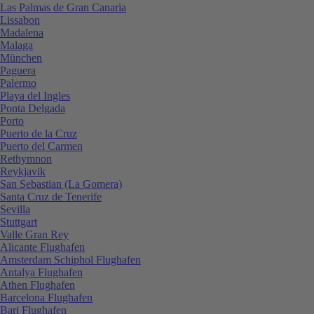
Las Palmas de Gran Canaria
Lissabon
Madalena
Malaga
München
Paguera
Palermo
Playa del Ingles
Ponta Delgada
Porto
Puerto de la Cruz
Puerto del Carmen
Rethymnon
Reykjavik
San Sebastian (La Gomera)
Santa Cruz de Tenerife
Sevilla
Stuttgart
Valle Gran Rey
Alicante Flughafen
Amsterdam Schiphol Flughafen
Antalya Flughafen
Athen Flughafen
Barcelona Flughafen
Bari Flughafen