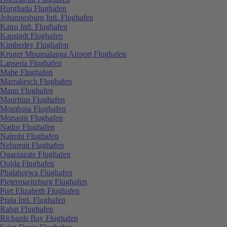
Hurghada Flughafen
Johannesburg Intl. Flughafen
Kairo Intl. Flughafen
Kapstadt Flughafen
Kimberley Flughafen
Kruger Mpumalanga Airport Flughafen
Lanseria Flughafen
Mahe Flughafen
Marrakesch Flughafen
Maun Flughafen
Mauritius Flughafen
Mombasa Flughafen
Monastir Flughafen
Nador Flughafen
Nairobi Flughafen
Nelspruit Flughafen
Ouarzazate Flughafen
Oujda Flughafen
Phalaborwa Flughafen
Pietermaritzburg Flughafen
Port Elizabeth Flughafen
Praia Intl. Flughafen
Rabat Flughafen
Richards Bay Flughafen