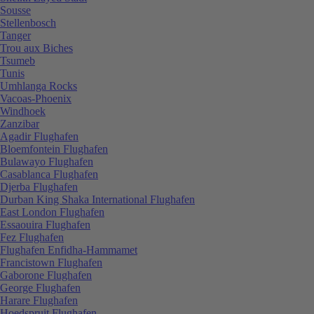
Sousse
Stellenbosch
Tanger
Trou aux Biches
Tsumeb
Tunis
Umhlanga Rocks
Vacoas-Phoenix
Windhoek
Zanzibar
Agadir Flughafen
Bloemfontein Flughafen
Bulawayo Flughafen
Casablanca Flughafen
Djerba Flughafen
Durban King Shaka International Flughafen
East London Flughafen
Essaouira Flughafen
Fez Flughafen
Flughafen Enfidha-Hammamet
Francistown Flughafen
Gaborone Flughafen
George Flughafen
Harare Flughafen
Hoedspruit Flughafen