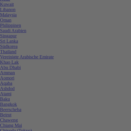
Kuwait
Libanon
Malaysia
Oman
Philippinen
Saudi Arabien
Singapur
Sri Lanka
Südkorea
Thailand
Vereinigte Arabische Emirate
Khao Lak
Abu Dhabi
Amman
Aomori
Aqaba
Ashdod
Atami
Baku
Bangkok
Beerscheba
Beirut
Chaweng
Chiang Mai
Chiyoda (Tokyo)