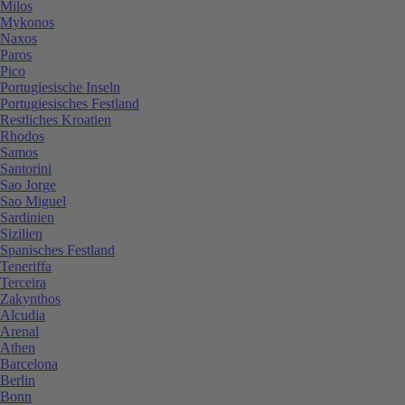
Milos
Mykonos
Naxos
Paros
Pico
Portugiesische Inseln
Portugiesisches Festland
Restliches Kroatien
Rhodos
Samos
Santorini
Sao Jorge
Sao Miguel
Sardinien
Sizilien
Spanisches Festland
Teneriffa
Terceira
Zakynthos
Alcudia
Arenal
Athen
Barcelona
Berlin
Bonn