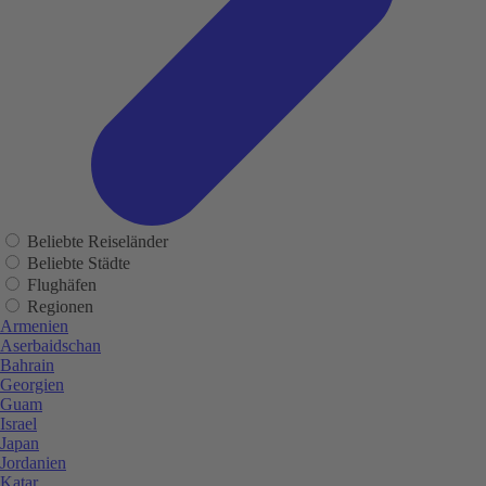
Beliebte Reiseländer
Beliebte Städte
Flughäfen
Regionen
Armenien
Aserbaidschan
Bahrain
Georgien
Guam
Israel
Japan
Jordanien
Katar