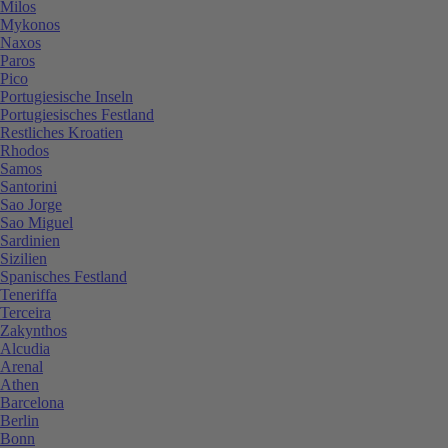
Milos
Mykonos
Naxos
Paros
Pico
Portugiesische Inseln
Portugiesisches Festland
Restliches Kroatien
Rhodos
Samos
Santorini
Sao Jorge
Sao Miguel
Sardinien
Sizilien
Spanisches Festland
Teneriffa
Terceira
Zakynthos
Alcudia
Arenal
Athen
Barcelona
Berlin
Bonn