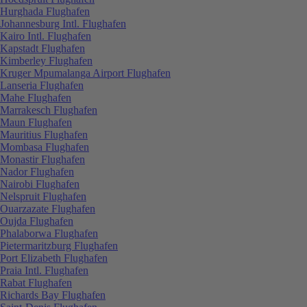
Hurghada Flughafen
Johannesburg Intl. Flughafen
Kairo Intl. Flughafen
Kapstadt Flughafen
Kimberley Flughafen
Kruger Mpumalanga Airport Flughafen
Lanseria Flughafen
Mahe Flughafen
Marrakesch Flughafen
Maun Flughafen
Mauritius Flughafen
Mombasa Flughafen
Monastir Flughafen
Nador Flughafen
Nairobi Flughafen
Nelspruit Flughafen
Ouarzazate Flughafen
Oujda Flughafen
Phalaborwa Flughafen
Pietermaritzburg Flughafen
Port Elizabeth Flughafen
Praia Intl. Flughafen
Rabat Flughafen
Richards Bay Flughafen