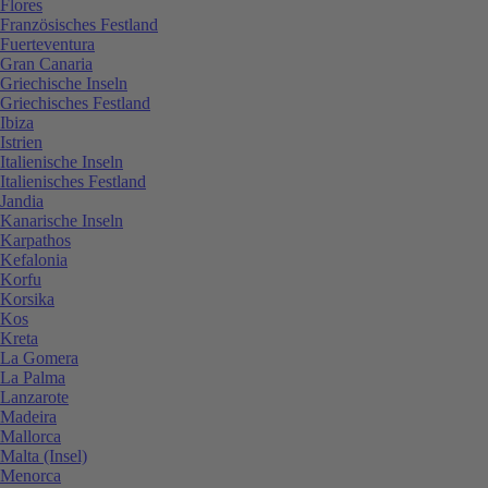
Flores
Französisches Festland
Fuerteventura
Gran Canaria
Griechische Inseln
Griechisches Festland
Ibiza
Istrien
Italienische Inseln
Italienisches Festland
Jandia
Kanarische Inseln
Karpathos
Kefalonia
Korfu
Korsika
Kos
Kreta
La Gomera
La Palma
Lanzarote
Madeira
Mallorca
Malta (Insel)
Menorca