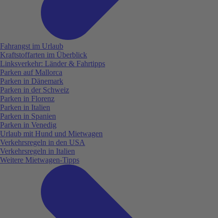
Fahrangst im Urlaub
Kraftstoffarten im Überblick
Linksverkehr: Länder & Fahrtipps
Parken auf Mallorca
Parken in Dänemark
Parken in der Schweiz
Parken in Florenz
Parken in Italien
Parken in Spanien
Parken in Venedig
Urlaub mit Hund und Mietwagen
Verkehrsregeln in den USA
Verkehrsregeln in Italien
Weitere Mietwagen-Tipps