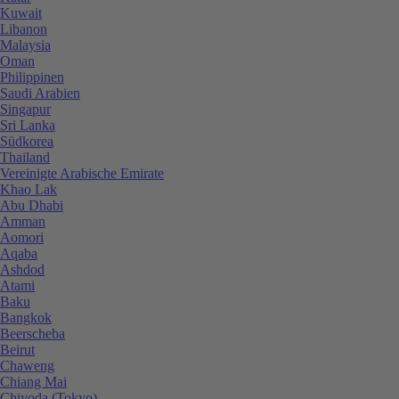
Kuwait
Libanon
Malaysia
Oman
Philippinen
Saudi Arabien
Singapur
Sri Lanka
Südkorea
Thailand
Vereinigte Arabische Emirate
Khao Lak
Abu Dhabi
Amman
Aomori
Aqaba
Ashdod
Atami
Baku
Bangkok
Beerscheba
Beirut
Chaweng
Chiang Mai
Chiyoda (Tokyo)