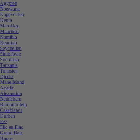
Ägypten
Botswana
Kapeverden
Kenia
Marokko
Mauritius
Namibia
Reunion
Seychellen
Simbabwe
Südafrika
Tanzania
Tunesien
Djerba
Mahe Island
Agadir
Alexandria
Bethlehem
Bloemfontein
Casablanca
Durban
Fez
Flic en Flac
Grand Baie
Harare