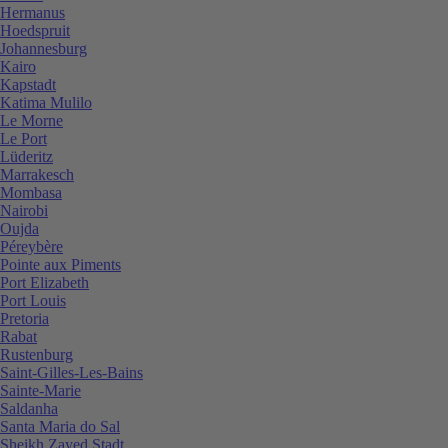
Hermanus
Hoedspruit
Johannesburg
Kairo
Kapstadt
Katima Mulilo
Le Morne
Le Port
Lüderitz
Marrakesch
Mombasa
Nairobi
Oujda
Péreybère
Pointe aux Piments
Port Elizabeth
Port Louis
Pretoria
Rabat
Rustenburg
Saint-Gilles-Les-Bains
Sainte-Marie
Saldanha
Santa Maria do Sal
Sheikh Zayed Stadt