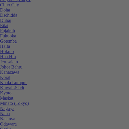
Chuo City
Doha
Dschidda
Dubai
Eilat
Fujairah
Fukuoka
Gotemba
Haifa
Hokuto
Hua Hin
Jerusalem
Johor Bahru
Kanazawa
Korat
Kuala Lumpur
Kuwait-Stadt
Kyoto
Maskat
Minato (Tokyo)
Nagoya
Naha
Natanya
Odawara