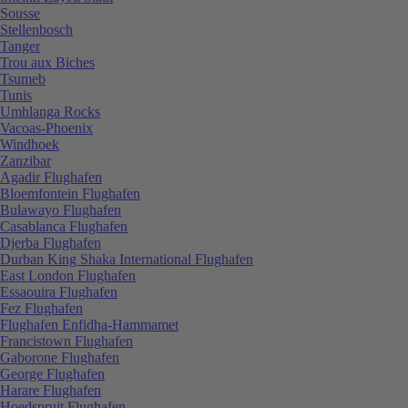
Sousse
Stellenbosch
Tanger
Trou aux Biches
Tsumeb
Tunis
Umhlanga Rocks
Vacoas-Phoenix
Windhoek
Zanzibar
Agadir Flughafen
Bloemfontein Flughafen
Bulawayo Flughafen
Casablanca Flughafen
Djerba Flughafen
Durban King Shaka International Flughafen
East London Flughafen
Essaouira Flughafen
Fez Flughafen
Flughafen Enfidha-Hammamet
Francistown Flughafen
Gaborone Flughafen
George Flughafen
Harare Flughafen
Hoedspruit Flughafen