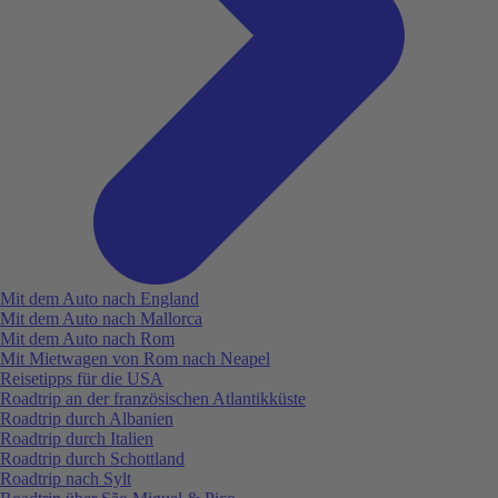
Mit dem Auto nach England
Mit dem Auto nach Mallorca
Mit dem Auto nach Rom
Mit Mietwagen von Rom nach Neapel
Reisetipps für die USA
Roadtrip an der französischen Atlantikküste
Roadtrip durch Albanien
Roadtrip durch Italien
Roadtrip durch Schottland
Roadtrip nach Sylt