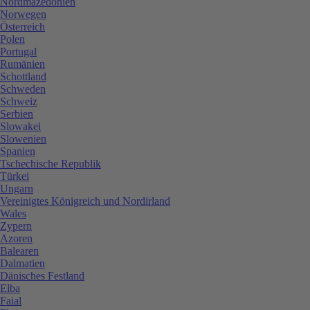
Nordmazedonien
Norwegen
Österreich
Polen
Portugal
Rumänien
Schottland
Schweden
Schweiz
Serbien
Slowakei
Slowenien
Spanien
Tschechische Republik
Türkei
Ungarn
Vereinigtes Königreich und Nordirland
Wales
Zypern
Azoren
Balearen
Dalmatien
Dänisches Festland
Elba
Faial