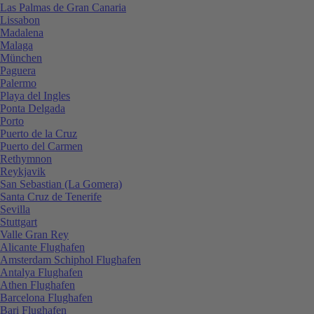
Las Palmas de Gran Canaria
Lissabon
Madalena
Malaga
München
Paguera
Palermo
Playa del Ingles
Ponta Delgada
Porto
Puerto de la Cruz
Puerto del Carmen
Rethymnon
Reykjavik
San Sebastian (La Gomera)
Santa Cruz de Tenerife
Sevilla
Stuttgart
Valle Gran Rey
Alicante Flughafen
Amsterdam Schiphol Flughafen
Antalya Flughafen
Athen Flughafen
Barcelona Flughafen
Bari Flughafen