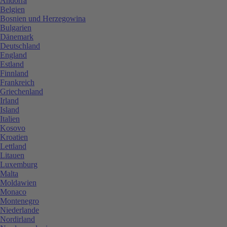
Andorra
Belgien
Bosnien und Herzegowina
Bulgarien
Dänemark
Deutschland
England
Estland
Finnland
Frankreich
Griechenland
Irland
Island
Italien
Kosovo
Kroatien
Lettland
Litauen
Luxemburg
Malta
Moldawien
Monaco
Montenegro
Niederlande
Nordirland