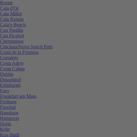
Bozen
Cala d'Or
Cala Millor
Cala Rajada
Cala'n Bosch
Can Pastilla
Can Picafort
Chersonisos
Chiclana/Novo Sancti Petri
Conil de la Frontera
Corralejo
Costa Adeje
Costa Calma
Dublin
Düsseldorf
Edinburgh
Faro
Frankfurt am Main
Freiburg
Funchal
Hamburg
Hannover
Horta
Köln
Kos-Stadt