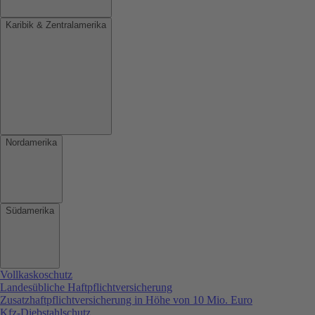
Karibik & Zentralamerika
Nordamerika
Südamerika
Vollkaskoschutz
Landesübliche Haftpflichtversicherung
Zusatzhaftpflichtversicherung in Höhe von 10 Mio. Euro
Kfz-Diebstahlschutz