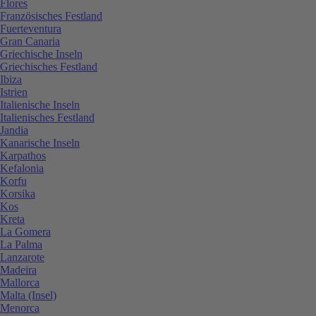
Flores
Französisches Festland
Fuerteventura
Gran Canaria
Griechische Inseln
Griechisches Festland
Ibiza
Istrien
Italienische Inseln
Italienisches Festland
Jandia
Kanarische Inseln
Karpathos
Kefalonia
Korfu
Korsika
Kos
Kreta
La Gomera
La Palma
Lanzarote
Madeira
Mallorca
Malta (Insel)
Menorca