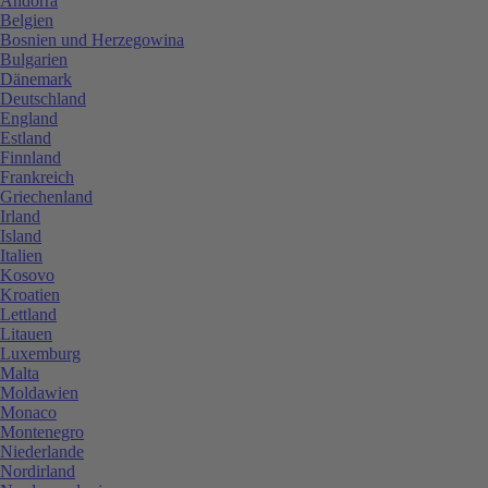
Andorra
Belgien
Bosnien und Herzegowina
Bulgarien
Dänemark
Deutschland
England
Estland
Finnland
Frankreich
Griechenland
Irland
Island
Italien
Kosovo
Kroatien
Lettland
Litauen
Luxemburg
Malta
Moldawien
Monaco
Montenegro
Niederlande
Nordirland