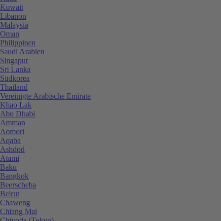
Kuwait
Libanon
Malaysia
Oman
Philippinen
Saudi Arabien
Singapur
Sri Lanka
Südkorea
Thailand
Vereinigte Arabische Emirate
Khao Lak
Abu Dhabi
Amman
Aomori
Aqaba
Ashdod
Atami
Baku
Bangkok
Beerscheba
Beirut
Chaweng
Chiang Mai
Chiyoda (Tokyo)