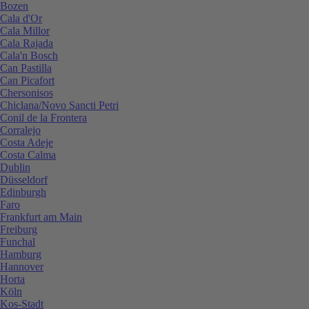
Bozen
Cala d'Or
Cala Millor
Cala Rajada
Cala'n Bosch
Can Pastilla
Can Picafort
Chersonisos
Chiclana/Novo Sancti Petri
Conil de la Frontera
Corralejo
Costa Adeje
Costa Calma
Dublin
Düsseldorf
Edinburgh
Faro
Frankfurt am Main
Freiburg
Funchal
Hamburg
Hannover
Horta
Köln
Kos-Stadt