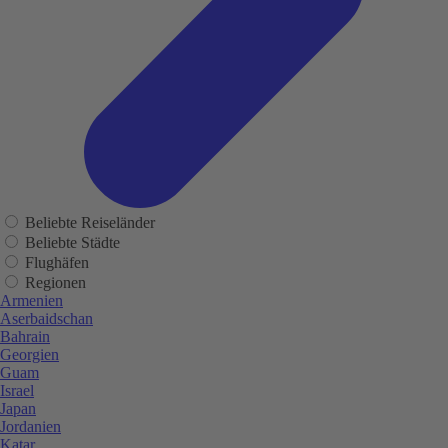
Beliebte Reiseländer
Beliebte Städte
Flughäfen
Regionen
Armenien
Aserbaidschan
Bahrain
Georgien
Guam
Israel
Japan
Jordanien
Katar