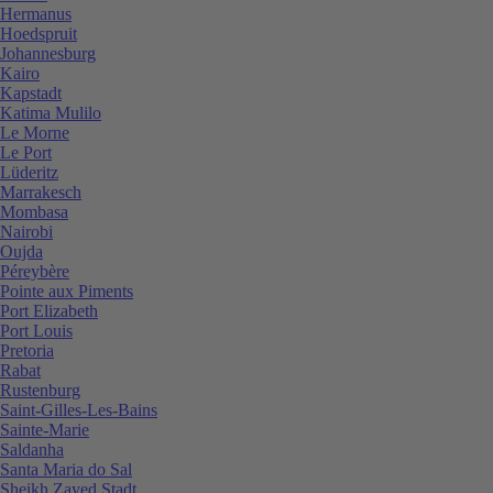
Hermanus
Hoedspruit
Johannesburg
Kairo
Kapstadt
Katima Mulilo
Le Morne
Le Port
Lüderitz
Marrakesch
Mombasa
Nairobi
Oujda
Péreybère
Pointe aux Piments
Port Elizabeth
Port Louis
Pretoria
Rabat
Rustenburg
Saint-Gilles-Les-Bains
Sainte-Marie
Saldanha
Santa Maria do Sal
Sheikh Zayed Stadt