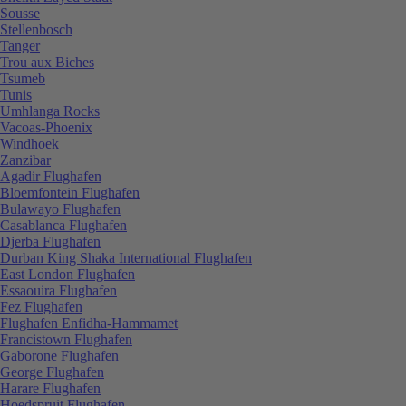
Sousse
Stellenbosch
Tanger
Trou aux Biches
Tsumeb
Tunis
Umhlanga Rocks
Vacoas-Phoenix
Windhoek
Zanzibar
Agadir Flughafen
Bloemfontein Flughafen
Bulawayo Flughafen
Casablanca Flughafen
Djerba Flughafen
Durban King Shaka International Flughafen
East London Flughafen
Essaouira Flughafen
Fez Flughafen
Flughafen Enfidha-Hammamet
Francistown Flughafen
Gaborone Flughafen
George Flughafen
Harare Flughafen
Hoedspruit Flughafen