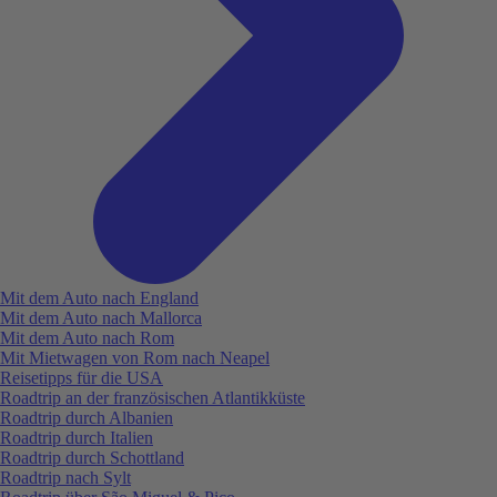
Mit dem Auto nach England
Mit dem Auto nach Mallorca
Mit dem Auto nach Rom
Mit Mietwagen von Rom nach Neapel
Reisetipps für die USA
Roadtrip an der französischen Atlantikküste
Roadtrip durch Albanien
Roadtrip durch Italien
Roadtrip durch Schottland
Roadtrip nach Sylt