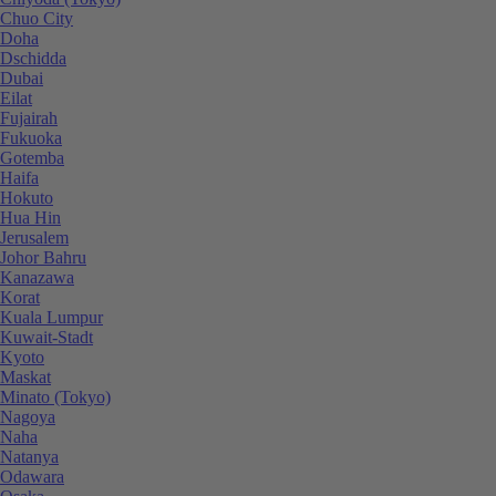
Chuo City
Doha
Dschidda
Dubai
Eilat
Fujairah
Fukuoka
Gotemba
Haifa
Hokuto
Hua Hin
Jerusalem
Johor Bahru
Kanazawa
Korat
Kuala Lumpur
Kuwait-Stadt
Kyoto
Maskat
Minato (Tokyo)
Nagoya
Naha
Natanya
Odawara