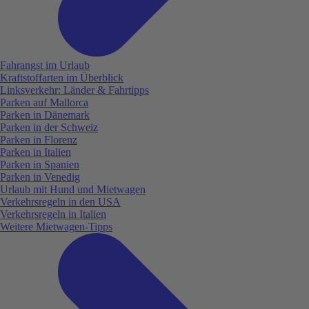
Fahrangst im Urlaub
Kraftstoffarten im Überblick
Linksverkehr: Länder & Fahrtipps
Parken auf Mallorca
Parken in Dänemark
Parken in der Schweiz
Parken in Florenz
Parken in Italien
Parken in Spanien
Parken in Venedig
Urlaub mit Hund und Mietwagen
Verkehrsregeln in den USA
Verkehrsregeln in Italien
Weitere Mietwagen-Tipps