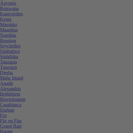
Ägypten
Botswana
Kapeverden
Kenia
Marokko
Mauritius
Namibia
Reunion
Seychellen
Simbabwe
Südafrika
Tanzania
Tunesien
Djerba
Mahe Island
Agadir
Alexandria
Bethlehem
Bloemfontein
Casablanca
Durban
Fez
Flic en Flac
Grand Baie
Harare