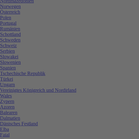
Nordmazedonien
Norwegen
Österreich
Polen
Portugal
Rumänien
Schottland
Schweden
Schweiz
Serbien
Slowakei
Slowenien
Spanien
Tschechische Republik
Türkei
Ungarn
Vereinigtes Königreich und Nordirland
Wales
Zypern
Azoren
Balearen
Dalmatien
Dänisches Festland
Elba
Faial