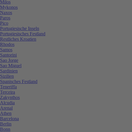
Milos
Mykonos
Naxos
Paros
Pico
Portugiesische Inseln
Portugiesisches Festland
Restliches Kroatien
Rhodos
Samos
Santorini
Sao Jorge
Sao Miguel
Sardinien
Sizilien
Spanisches Festland
Teneriffa
Terceira
Zakynthos
Alcudia
Arenal
Athen
Barcelona
Berlin
Bonn