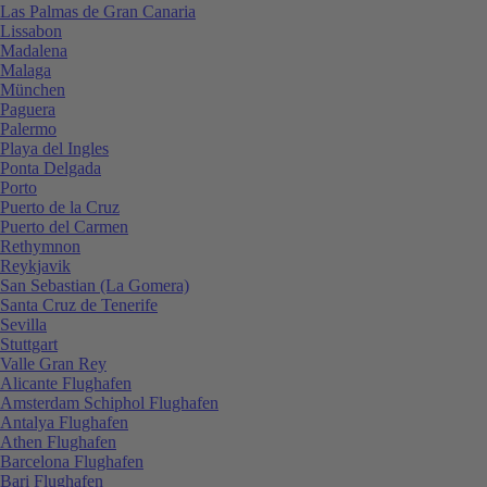
Las Palmas de Gran Canaria
Lissabon
Madalena
Malaga
München
Paguera
Palermo
Playa del Ingles
Ponta Delgada
Porto
Puerto de la Cruz
Puerto del Carmen
Rethymnon
Reykjavik
San Sebastian (La Gomera)
Santa Cruz de Tenerife
Sevilla
Stuttgart
Valle Gran Rey
Alicante Flughafen
Amsterdam Schiphol Flughafen
Antalya Flughafen
Athen Flughafen
Barcelona Flughafen
Bari Flughafen