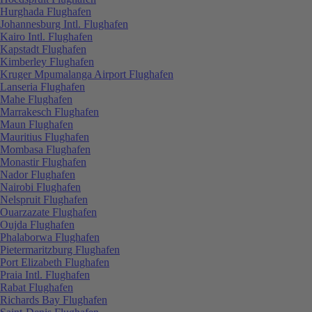
Hurghada Flughafen
Johannesburg Intl. Flughafen
Kairo Intl. Flughafen
Kapstadt Flughafen
Kimberley Flughafen
Kruger Mpumalanga Airport Flughafen
Lanseria Flughafen
Mahe Flughafen
Marrakesch Flughafen
Maun Flughafen
Mauritius Flughafen
Mombasa Flughafen
Monastir Flughafen
Nador Flughafen
Nairobi Flughafen
Nelspruit Flughafen
Ouarzazate Flughafen
Oujda Flughafen
Phalaborwa Flughafen
Pietermaritzburg Flughafen
Port Elizabeth Flughafen
Praia Intl. Flughafen
Rabat Flughafen
Richards Bay Flughafen