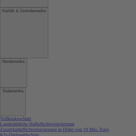
Karibik & Zentralamerika
Nordamerika
Südamerika
Vollkaskoschutz
Landesübliche Haftpflichtversicherung
Zusatzhaftpflichtversicherung in Höhe von 10 Mio. Euro
Kfz-Diebstahlschutz