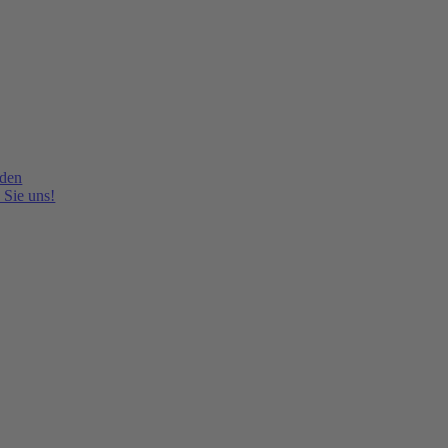
lden
 Sie uns!