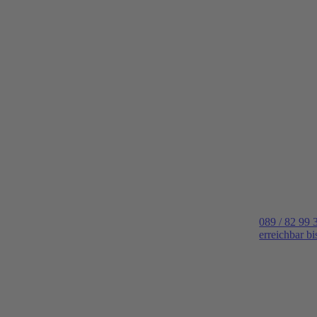
089 / 82 99 
erreichbar b