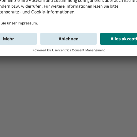
Feedback
Sie haben Fr
Buchung?