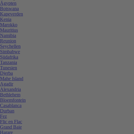
Ägypten
Botswana
Kapeverden
Kenia
Marokko
Mauritius
Namibia
Reunion
Seychellen
Simbabwe
Südafrika
Tanzania
Tunesien
Djerba
Mahe Island
Agadir
Alexandria
Bethlehem
Bloemfontein
Casablanca
Durban
Fez
Flic en Flac
Grand Baie
Harare