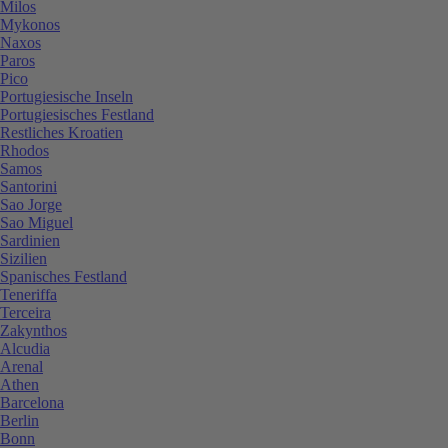
Milos
Mykonos
Naxos
Paros
Pico
Portugiesische Inseln
Portugiesisches Festland
Restliches Kroatien
Rhodos
Samos
Santorini
Sao Jorge
Sao Miguel
Sardinien
Sizilien
Spanisches Festland
Teneriffa
Terceira
Zakynthos
Alcudia
Arenal
Athen
Barcelona
Berlin
Bonn