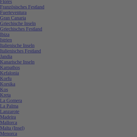
Flores
Französisches Festland
Fuerteventura
Gran Canaria
Griechische Inseln
Griechisches Festland
Ibiza
Istrien
Italienische Inseln
Italienisches Festland
Jandia
Kanarische Inseln
Karpathos
Kefalonia
Korfu
Korsika
Kos
Kreta
La Gomera
La Palma
Lanzarote
Madeira
Mallorca
Malta (Insel)
Menorca