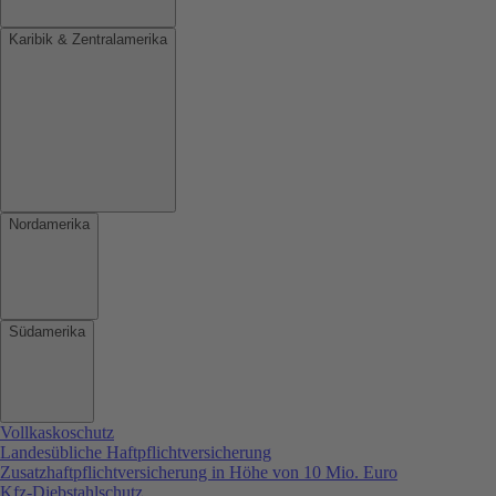
Karibik & Zentralamerika
Nordamerika
Südamerika
Vollkaskoschutz
Landesübliche Haftpflichtversicherung
Zusatzhaftpflichtversicherung in Höhe von 10 Mio. Euro
Kfz-Diebstahlschutz