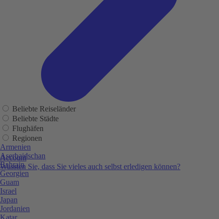
Beliebte Reiseländer
Beliebte Städte
Flughäfen
Regionen
Armenien
Aserbaidschan
Account
Bahrain
Wussten Sie, dass Sie vieles auch selbst erledigen können?
Georgien
Guam
Israel
Japan
Jordanien
Katar