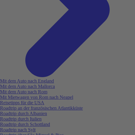
Mit dem Auto nach England
Mit dem Auto nach Mallorca
Mit dem Auto nach Rom
Mit Mietwagen von Rom nach Neapel
Reisetipps für die USA
Roadtrip an der französischen Atlantikküste
Roadtrip durch Albanien
Roadtrip durch Italien
Roadtrip durch Schottland
Roadtrip nach Sylt