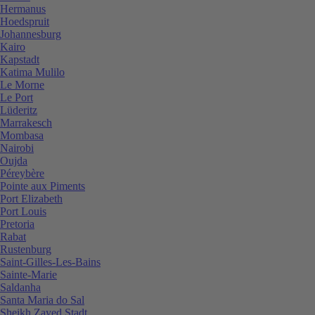
Hermanus
Hoedspruit
Johannesburg
Kairo
Kapstadt
Katima Mulilo
Le Morne
Le Port
Lüderitz
Marrakesch
Mombasa
Nairobi
Oujda
Péreybère
Pointe aux Piments
Port Elizabeth
Port Louis
Pretoria
Rabat
Rustenburg
Saint-Gilles-Les-Bains
Sainte-Marie
Saldanha
Santa Maria do Sal
Sheikh Zayed Stadt