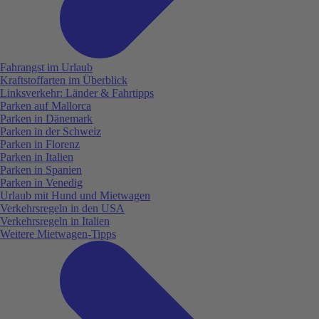
Fahrangst im Urlaub
Kraftstoffarten im Überblick
Linksverkehr: Länder & Fahrtipps
Parken auf Mallorca
Parken in Dänemark
Parken in der Schweiz
Parken in Florenz
Parken in Italien
Parken in Spanien
Parken in Venedig
Urlaub mit Hund und Mietwagen
Verkehrsregeln in den USA
Verkehrsregeln in Italien
Weitere Mietwagen-Tipps