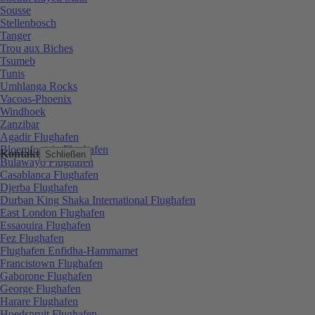
Sousse
Stellenbosch
Tanger
Trou aux Biches
Tsumeb
Tunis
Umhlanga Rocks
Vacoas-Phoenix
Windhoek
Zanzibar
Agadir Flughafen
Bloemfontein Flughafen
Kontakt
Schließen
Bulawayo Flughafen
Casablanca Flughafen
Djerba Flughafen
Durban King Shaka International Flughafen
East London Flughafen
Essaouira Flughafen
Fez Flughafen
Flughafen Enfidha-Hammamet
Francistown Flughafen
Gaborone Flughafen
George Flughafen
Harare Flughafen
Hoedspruit Flughafen