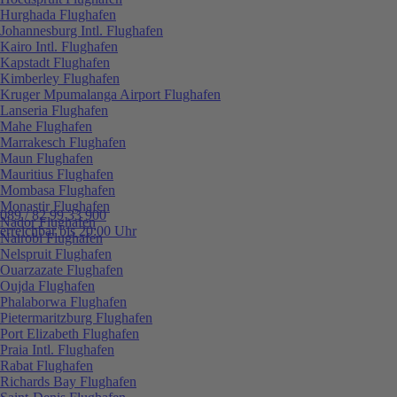
Hurghada Flughafen
Johannesburg Intl. Flughafen
Kairo Intl. Flughafen
Kapstadt Flughafen
Kimberley Flughafen
Kruger Mpumalanga Airport Flughafen
Lanseria Flughafen
Mahe Flughafen
Marrakesch Flughafen
Maun Flughafen
Mauritius Flughafen
Mombasa Flughafen
Monastir Flughafen
089 / 82 99 33 900
Nador Flughafen
erreichbar bis 20:00 Uhr
Nairobi Flughafen
Nelspruit Flughafen
Ouarzazate Flughafen
Oujda Flughafen
Phalaborwa Flughafen
Pietermaritzburg Flughafen
Port Elizabeth Flughafen
Praia Intl. Flughafen
Rabat Flughafen
Richards Bay Flughafen