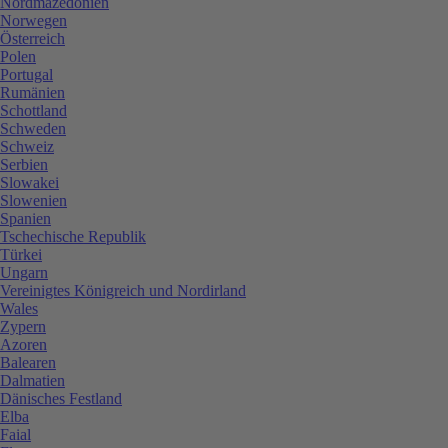
Nordmazedonien
Norwegen
Österreich
Polen
Portugal
Rumänien
Schottland
Schweden
Schweiz
Serbien
Slowakei
Slowenien
Spanien
Tschechische Republik
Türkei
Ungarn
Vereinigtes Königreich und Nordirland
Wales
Zypern
Azoren
Balearen
Dalmatien
Dänisches Festland
Elba
Faial