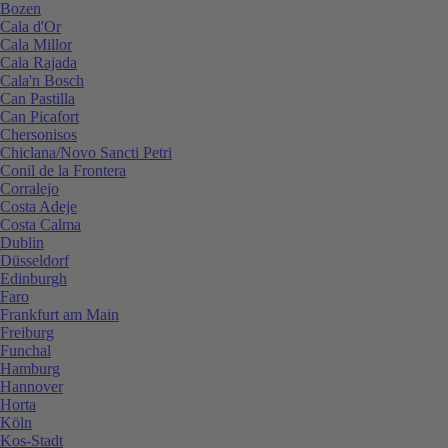
Bozen
Cala d'Or
Cala Millor
Cala Rajada
Cala'n Bosch
Can Pastilla
Can Picafort
Chersonisos
Chiclana/Novo Sancti Petri
Conil de la Frontera
Corralejo
Costa Adeje
Costa Calma
Dublin
Düsseldorf
Edinburgh
Faro
Frankfurt am Main
Freiburg
Funchal
Hamburg
Hannover
Horta
Köln
Kos-Stadt