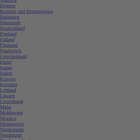
Andorra
Belgien
Bosnien und Herzegowina
Bulgarien
Dänemark
Deutschland
England
Estland
Finnland
Frankreich
Griechenland
Irland
Island
Italien
Kosovo
Kroatien
Lettland
Litauen
Luxemburg
Malta
Moldawien
Monaco
Montenegro
Niederlande
Nordirland