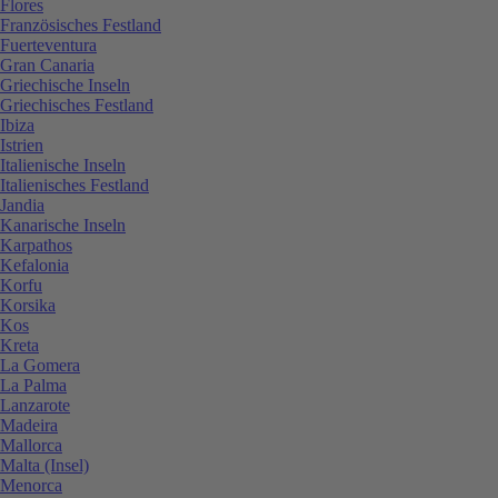
Flores
Französisches Festland
Fuerteventura
Gran Canaria
Griechische Inseln
Griechisches Festland
Ibiza
Istrien
Italienische Inseln
Italienisches Festland
Jandia
Kanarische Inseln
Karpathos
Kefalonia
Korfu
Korsika
Kos
Kreta
La Gomera
La Palma
Lanzarote
Madeira
Mallorca
Malta (Insel)
Menorca