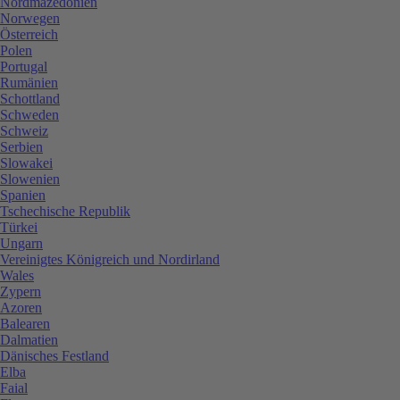
Nordmazedonien
Norwegen
Österreich
Polen
Portugal
Rumänien
Schottland
Schweden
Schweiz
Serbien
Slowakei
Slowenien
Spanien
Tschechische Republik
Türkei
Ungarn
Vereinigtes Königreich und Nordirland
Wales
Zypern
Azoren
Balearen
Dalmatien
Dänisches Festland
Elba
Faial