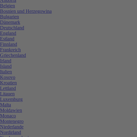
Andorra
Belgien
Bosnien und Herzegowina
Bulgarien
Dänemark
Deutschland
England
Estland
Finnland
Frankreich
Griechenland
Irland
Island
Italien
Kosovo
Kroatien
Lettland
Litauen
Luxemburg
Malta
Moldawien
Monaco
Montenegro
Niederlande
Nordirland