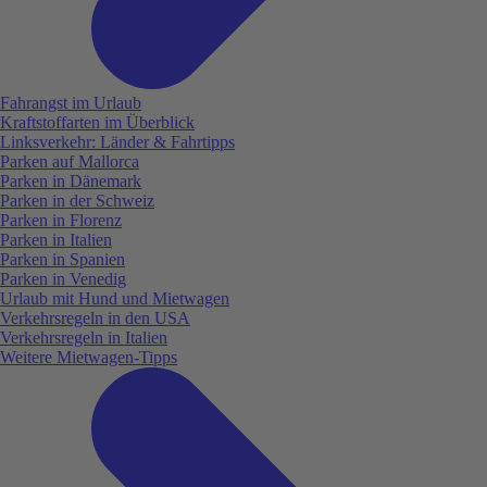
Fahrangst im Urlaub
Kraftstoffarten im Überblick
Linksverkehr: Länder & Fahrtipps
Parken auf Mallorca
Parken in Dänemark
Parken in der Schweiz
Parken in Florenz
Parken in Italien
Parken in Spanien
Parken in Venedig
Urlaub mit Hund und Mietwagen
Verkehrsregeln in den USA
Verkehrsregeln in Italien
Weitere Mietwagen-Tipps