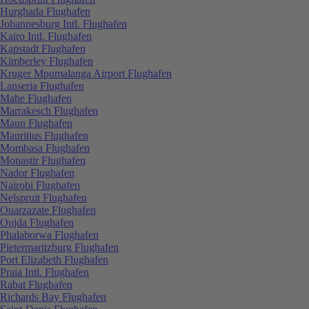
Hurghada Flughafen
Johannesburg Intl. Flughafen
Kairo Intl. Flughafen
Kapstadt Flughafen
Kimberley Flughafen
Kruger Mpumalanga Airport Flughafen
Lanseria Flughafen
Mahe Flughafen
Marrakesch Flughafen
Maun Flughafen
Mauritius Flughafen
Mombasa Flughafen
Monastir Flughafen
Nador Flughafen
Nairobi Flughafen
Nelspruit Flughafen
Ouarzazate Flughafen
Oujda Flughafen
Phalaborwa Flughafen
Pietermaritzburg Flughafen
Port Elizabeth Flughafen
Praia Intl. Flughafen
Rabat Flughafen
Richards Bay Flughafen