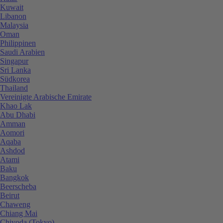
Kuwait
Libanon
Malaysia
Oman
Philippinen
Saudi Arabien
Singapur
Sri Lanka
Südkorea
Thailand
Vereinigte Arabische Emirate
Khao Lak
Abu Dhabi
Amman
Aomori
Aqaba
Ashdod
Atami
Baku
Bangkok
Beerscheba
Beirut
Chaweng
Chiang Mai
Chiyoda (Tokyo)