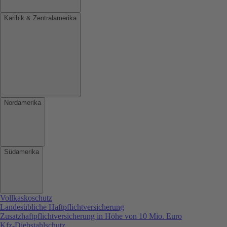
Karibik & Zentralamerika
Nordamerika
Südamerika
Vollkaskoschutz
Landesübliche Haftpflichtversicherung
Zusatzhaftpflichtversicherung in Höhe von 10 Mio. Euro
Kfz-Diebstahlschutz