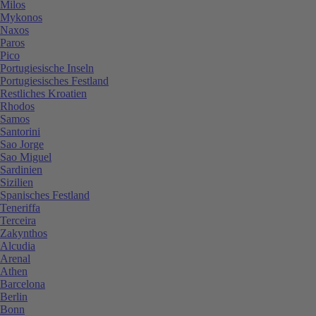
Milos
Mykonos
Naxos
Paros
Pico
Portugiesische Inseln
Portugiesisches Festland
Restliches Kroatien
Rhodos
Samos
Santorini
Sao Jorge
Sao Miguel
Sardinien
Sizilien
Spanisches Festland
Teneriffa
Terceira
Zakynthos
Alcudia
Arenal
Athen
Barcelona
Berlin
Bonn