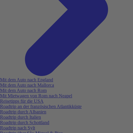
Mit dem Auto nach England
Mit dem Auto nach Mallorca
Mit dem Auto nach Rom
Mit Mietwagen von Rom nach Neapel
Reisetipps für die USA
Roadtrip an der französischen Atlantikküste
Roadtrip durch Albanien
Roadtrip durch Italien
Roadtrip durch Schottland
Roadtrip nach Sylt