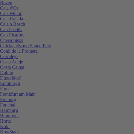
Bozen
Cala d'Or
Cala Millor
Cala Rajada
Cala'n Bosch
Can Pastilla
Can Picafort
Chersonisos
Chiclana/Novo Sancti Petri
Conil de la Frontera
Corralejo
Costa Adeje
Costa Calma
Dublin
Düsseldorf
Edinburgh
Faro
Frankfurt am Main
Freiburg
Funchal
Hamburg
Hannover
Horta
Köln
Kos-Stadt