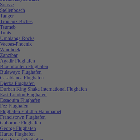
Sousse
Stellenbosch
Tanger
Trou aux Biches
Tsumeb
Tunis
Umhlanga Rocks
Vacoas-Phoenix
Windhoek
Zanzibar
Agadir Flughafen
Bloemfontein Flughafen
Bulawayo Flughafen
Casablanca Flughafen
Djerba Flughafen
Durban King Shaka International Flughafen
East London Flughafen
Essaouira Flughafen
Fez Flughafen
Flughafen Enfidha-Hammamet
Francistown Flughafen
Gaborone Flughafen
George Flughafen
Harare Flughafen
Hoedspruit Flughafen