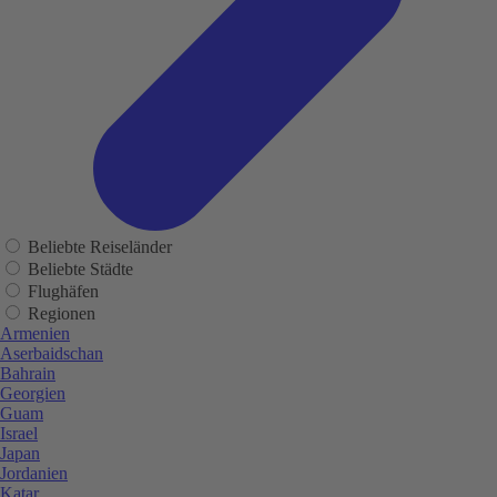
Beliebte Reiseländer
Beliebte Städte
Flughäfen
Regionen
Armenien
Aserbaidschan
Bahrain
Georgien
Guam
Israel
Japan
Jordanien
Katar