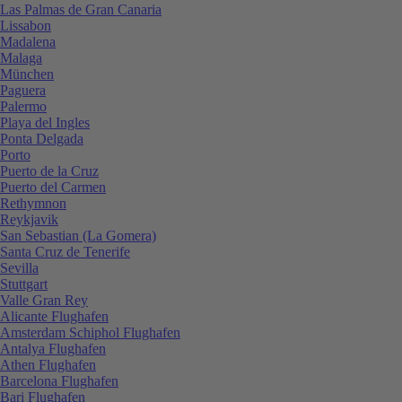
Las Palmas de Gran Canaria
Lissabon
Madalena
Malaga
München
Paguera
Palermo
Playa del Ingles
Ponta Delgada
Porto
Puerto de la Cruz
Puerto del Carmen
Rethymnon
Reykjavik
San Sebastian (La Gomera)
Santa Cruz de Tenerife
Sevilla
Stuttgart
Valle Gran Rey
Alicante Flughafen
Amsterdam Schiphol Flughafen
Antalya Flughafen
Athen Flughafen
Barcelona Flughafen
Bari Flughafen