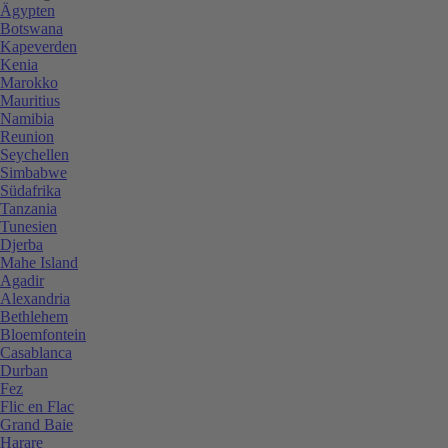
Ägypten
Botswana
Kapeverden
Kenia
Marokko
Mauritius
Namibia
Reunion
Seychellen
Simbabwe
Südafrika
Tanzania
Tunesien
Djerba
Mahe Island
Agadir
Alexandria
Bethlehem
Bloemfontein
Casablanca
Durban
Fez
Flic en Flac
Grand Baie
Harare