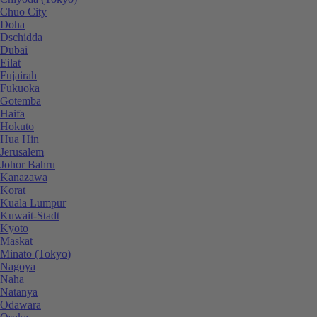
Chuo City
Doha
Dschidda
Dubai
Eilat
Fujairah
Fukuoka
Gotemba
Haifa
Hokuto
Hua Hin
Jerusalem
Johor Bahru
Kanazawa
Korat
Kuala Lumpur
Kuwait-Stadt
Kyoto
Maskat
Minato (Tokyo)
Nagoya
Naha
Natanya
Odawara