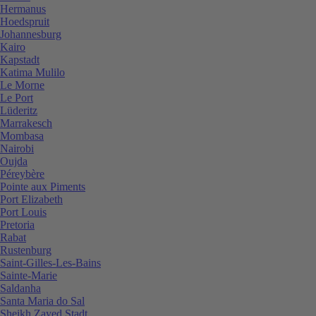
Hermanus
Hoedspruit
Johannesburg
Kairo
Kapstadt
Katima Mulilo
Le Morne
Le Port
Lüderitz
Marrakesch
Mombasa
Nairobi
Oujda
Péreybère
Pointe aux Piments
Port Elizabeth
Port Louis
Pretoria
Rabat
Rustenburg
Saint-Gilles-Les-Bains
Sainte-Marie
Saldanha
Santa Maria do Sal
Sheikh Zayed Stadt