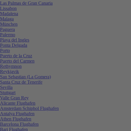
Las Palmas de Gran Canaria
Lissabon
Madalena
Malaga
München
Paguera
Palermo
Playa del Ingles
Ponta Delgada
Porto
Puerto de la Cruz
Puerto del Carmen
Rethymnon
Reykjavik
San Sebastian (La Gomera)
Santa Cruz de Tenerife
Sevilla
Stuttgart
Valle Gran Rey
Alicante Flughafen
Amsterdam Schiphol Flughafen
Antalya Flughafen
Athen Flughafen
Barcelona Flughafen
Bari Flughafen