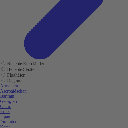
Beliebte Reiseländer
Beliebte Städte
Flughäfen
Regionen
Armenien
Aserbaidschan
Bahrain
Georgien
Guam
Israel
Japan
Jordanien
Katar