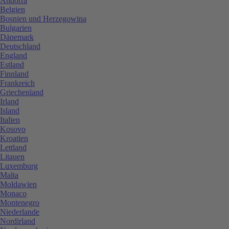
Andorra
Belgien
Bosnien und Herzegowina
Bulgarien
Dänemark
Deutschland
England
Estland
Finnland
Frankreich
Griechenland
Irland
Island
Italien
Kosovo
Kroatien
Lettland
Litauen
Luxemburg
Malta
Moldawien
Monaco
Montenegro
Niederlande
Nordirland