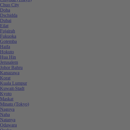
Chuo City
Doha
Dschidda
Dubai
Eilat
Fujairah
Fukuoka
Gotemba
Haifa
Hokuto
Hua Hin
Jerusalem
Johor Bahru
Kanazawa
Korat
Kuala Lumpur
Kuwait-Stadt
Kyoto
Maskat
Minato (Tokyo)
Nagoya
Naha
Natanya
Odawara