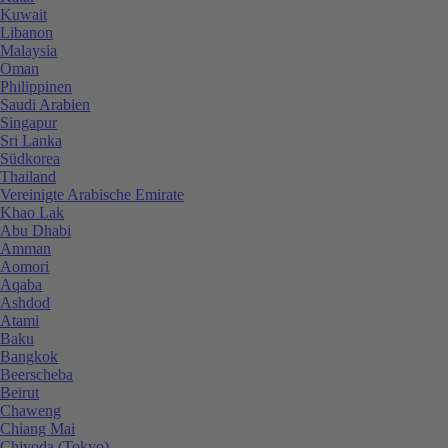
Kuwait
Libanon
Malaysia
Oman
Philippinen
Saudi Arabien
Singapur
Sri Lanka
Südkorea
Thailand
Vereinigte Arabische Emirate
Khao Lak
Abu Dhabi
Amman
Aomori
Aqaba
Ashdod
Atami
Baku
Bangkok
Beerscheba
Beirut
Chaweng
Chiang Mai
Chiyoda (Tokyo)