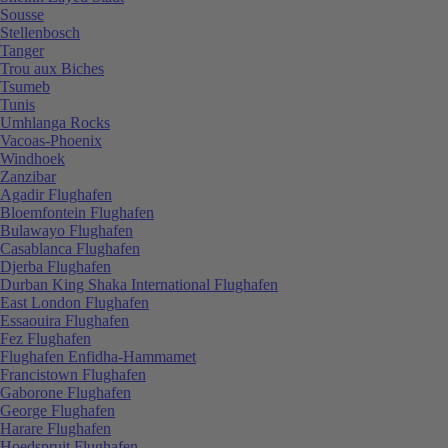
Sousse
Stellenbosch
Tanger
Trou aux Biches
Tsumeb
Tunis
Umhlanga Rocks
Vacoas-Phoenix
Windhoek
Zanzibar
Agadir Flughafen
Bloemfontein Flughafen
Bulawayo Flughafen
Casablanca Flughafen
Djerba Flughafen
Durban King Shaka International Flughafen
East London Flughafen
Essaouira Flughafen
Fez Flughafen
Flughafen Enfidha-Hammamet
Francistown Flughafen
Gaborone Flughafen
George Flughafen
Harare Flughafen
Hoedspruit Flughafen