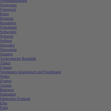
Nordmazedonien
Norwegen
Österreich
Polen
Portugal
Rumänien
Schottland
Schweden
Schweiz
Serbien
Slowakei
Slowenien
Spanien
Tschechische Republik
Türkei
Ungarn
Vereinigtes Königreich und Nordirland
Wales
Zypern
Azoren
Balearen
Dalmatien
Dänisches Festland
Elba
Faial