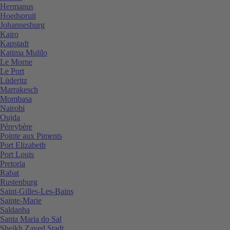
Hermanus
Hoedspruit
Johannesburg
Kairo
Kapstadt
Katima Mulilo
Le Morne
Le Port
Lüderitz
Marrakesch
Mombasa
Nairobi
Oujda
Péreybère
Pointe aux Piments
Port Elizabeth
Port Louis
Pretoria
Rabat
Rustenburg
Saint-Gilles-Les-Bains
Sainte-Marie
Saldanha
Santa Maria do Sal
Sheikh Zayed Stadt