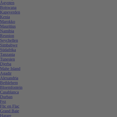
Ägypten
Botswana
Kapeverden
Kenia
Marokko
Mauritius
Namibia
Reunion
Seychellen
Simbabwe
Südafrika
Tanzania
Tunesien
Djerba
Mahe Island
Agadir
Alexandria
Bethlehem
Bloemfontein
Casablanca
Durban
Fez
Flic en Flac
Grand Baie
Harare