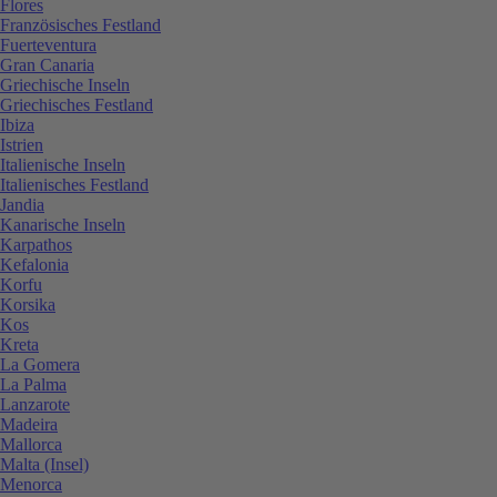
Flores
Französisches Festland
Fuerteventura
Gran Canaria
Griechische Inseln
Griechisches Festland
Ibiza
Istrien
Italienische Inseln
Italienisches Festland
Jandia
Kanarische Inseln
Karpathos
Kefalonia
Korfu
Korsika
Kos
Kreta
La Gomera
La Palma
Lanzarote
Madeira
Mallorca
Malta (Insel)
Menorca