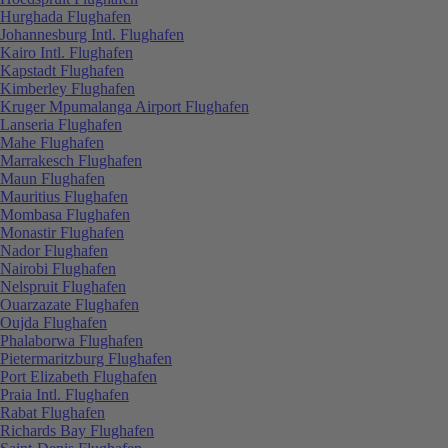
Hurghada Flughafen
Johannesburg Intl. Flughafen
Kairo Intl. Flughafen
Kapstadt Flughafen
Kimberley Flughafen
Kruger Mpumalanga Airport Flughafen
Lanseria Flughafen
Mahe Flughafen
Marrakesch Flughafen
Maun Flughafen
Mauritius Flughafen
Mombasa Flughafen
Monastir Flughafen
Nador Flughafen
Nairobi Flughafen
Nelspruit Flughafen
Ouarzazate Flughafen
Oujda Flughafen
Phalaborwa Flughafen
Pietermaritzburg Flughafen
Port Elizabeth Flughafen
Praia Intl. Flughafen
Rabat Flughafen
Richards Bay Flughafen