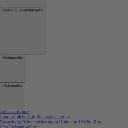
Karibik & Zentralamerika
Nordamerika
Südamerika
Vollkaskoschutz
Landesübliche Haftpflichtversicherung
Zusatzhaftpflichtversicherung in Höhe von 10 Mio. Euro
Kfz-Diebstahlschutz