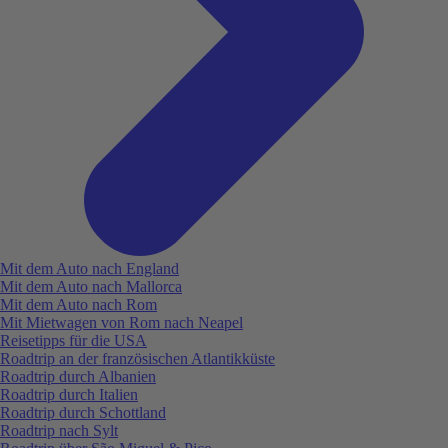
Mit dem Auto nach England
Mit dem Auto nach Mallorca
Mit dem Auto nach Rom
Mit Mietwagen von Rom nach Neapel
Reisetipps für die USA
Roadtrip an der französischen Atlantikküste
Roadtrip durch Albanien
Roadtrip durch Italien
Roadtrip durch Schottland
Roadtrip nach Sylt