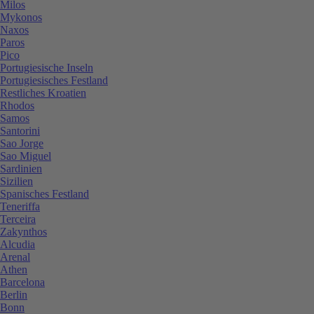
Milos
Mykonos
Naxos
Paros
Pico
Portugiesische Inseln
Portugiesisches Festland
Restliches Kroatien
Rhodos
Samos
Santorini
Sao Jorge
Sao Miguel
Sardinien
Sizilien
Spanisches Festland
Teneriffa
Terceira
Zakynthos
Alcudia
Arenal
Athen
Barcelona
Berlin
Bonn