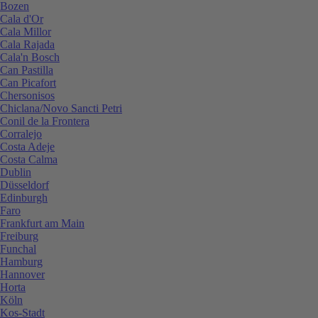
Bozen
Cala d'Or
Cala Millor
Cala Rajada
Cala'n Bosch
Can Pastilla
Can Picafort
Chersonisos
Chiclana/Novo Sancti Petri
Conil de la Frontera
Corralejo
Costa Adeje
Costa Calma
Dublin
Düsseldorf
Edinburgh
Faro
Frankfurt am Main
Freiburg
Funchal
Hamburg
Hannover
Horta
Köln
Kos-Stadt