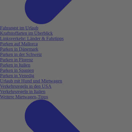
Fahrangst im Urlaub
Kraftstoffarten im Überblick
Linksverkehr: Länder & Fahrtipps
Parken auf Mallorca
Parken in Dänemark
Parken in der Schweiz
Parken in Florenz
Parken in Italien
Parken in Spanien
Parken in Venedig
Urlaub mit Hund und Mietwagen
Verkehrsregeln in den USA
Verkehrsregeln in Italien
Weitere Mietwagen-Tipps