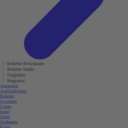
Beliebte Reiseländer
Beliebte Städte
Flughäfen
Regionen
Armenien
Aserbaidschan
Bahrain
Georgien
Guam
Israel
Japan
Jordanien
Katar