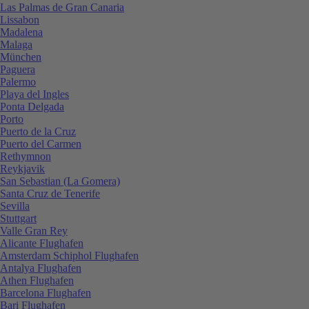
Las Palmas de Gran Canaria
Lissabon
Madalena
Malaga
München
Paguera
Palermo
Playa del Ingles
Ponta Delgada
Porto
Puerto de la Cruz
Puerto del Carmen
Rethymnon
Reykjavik
San Sebastian (La Gomera)
Santa Cruz de Tenerife
Sevilla
Stuttgart
Valle Gran Rey
Alicante Flughafen
Amsterdam Schiphol Flughafen
Antalya Flughafen
Athen Flughafen
Barcelona Flughafen
Bari Flughafen