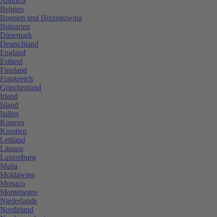
Andorra
Belgien
Bosnien und Herzegowina
Bulgarien
Dänemark
Deutschland
England
Estland
Finnland
Frankreich
Griechenland
Irland
Island
Italien
Kosovo
Kroatien
Lettland
Litauen
Luxemburg
Malta
Moldawien
Monaco
Montenegro
Niederlande
Nordirland