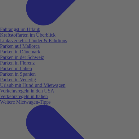
Fahrangst im Urlaub
Kraftstoffarten im Überblick
Linksverkehr: Länder & Fahrtipps
Parken auf Mallorca
Parken in Dänemark
Parken in der Schweiz
Parken in Florenz
Parken in Italien
Parken in Spanien
Parken in Venedig
Urlaub mit Hund und Mietwagen
Verkehrsregeln in den USA
Verkehrsregeln in Italien
Weitere Mietwagen-Tipps