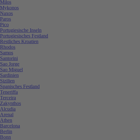
Milos
Mykonos
Naxos
Paros
Pico
Portugiesische Inseln
Portugiesisches Festland
Restliches Kroatien
Rhodos
Samos
Santorini
Sao Jorge
Sao Miguel
Sardinien
Sizilien
Spanisches Festland
Teneriffa
Terceira
Zakynthos
Alcudia
Arenal
Athen
Barcelona
Berlin
Bonn