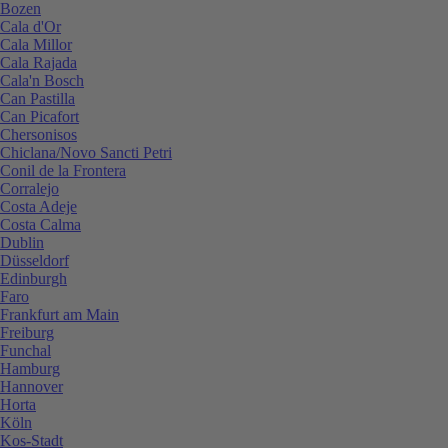
Bozen
Cala d'Or
Cala Millor
Cala Rajada
Cala'n Bosch
Can Pastilla
Can Picafort
Chersonisos
Chiclana/Novo Sancti Petri
Conil de la Frontera
Corralejo
Costa Adeje
Costa Calma
Dublin
Düsseldorf
Edinburgh
Faro
Frankfurt am Main
Freiburg
Funchal
Hamburg
Hannover
Horta
Köln
Kos-Stadt