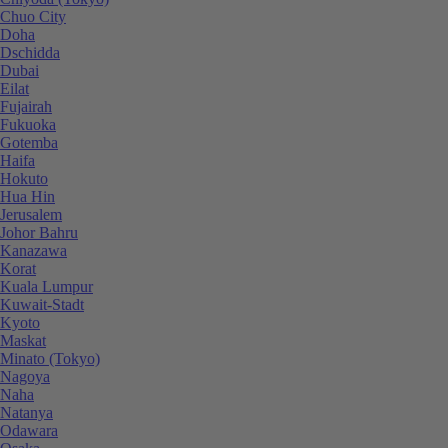
Chuo City
Doha
Dschidda
Dubai
Eilat
Fujairah
Fukuoka
Gotemba
Haifa
Hokuto
Hua Hin
Jerusalem
Johor Bahru
Kanazawa
Korat
Kuala Lumpur
Kuwait-Stadt
Kyoto
Maskat
Minato (Tokyo)
Nagoya
Naha
Natanya
Odawara