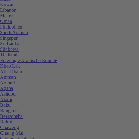
Kuwait
Libanon
Malaysia
Oman
Philippinen
Saudi Arabien
Singapur
Sri Lanka
Südkorea
Thailand
Vereinigte Arabische Emirate
Khao Lak
Abu Dhabi
Amman
Aomori
Aqaba
Ashdod
Atami
Baku
Bangkok
Beerscheba
Beirut
Chaweng
Chiang Mai
Chiyoda (Tokyo)