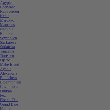
Ägypten
Botswana
Kapeverden
Kenia
Marokko
Mauritius
Namibia
Reunion
Seychellen
Simbabwe
Südafrika
Tanzania
Tunesien
Djerba
Mahe Island
Agadir
Alexandria
Bethlehem
Bloemfontein
Casablanca
Durban
Fez
Flic en Flac
Grand Baie
Harare