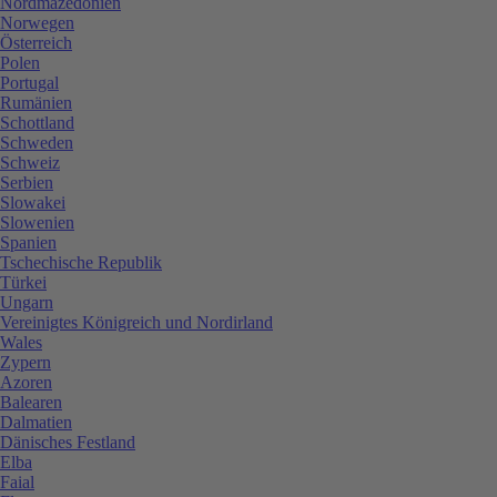
Nordmazedonien
Norwegen
Österreich
Polen
Portugal
Rumänien
Schottland
Schweden
Schweiz
Serbien
Slowakei
Slowenien
Spanien
Tschechische Republik
Türkei
Ungarn
Vereinigtes Königreich und Nordirland
Wales
Zypern
Azoren
Balearen
Dalmatien
Dänisches Festland
Elba
Faial