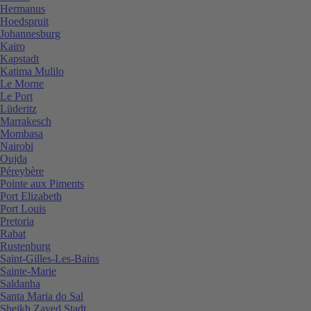
Hermanus
Hoedspruit
Johannesburg
Kairo
Kapstadt
Katima Mulilo
Le Morne
Le Port
Lüderitz
Marrakesch
Mombasa
Nairobi
Oujda
Péreybère
Pointe aux Piments
Port Elizabeth
Port Louis
Pretoria
Rabat
Rustenburg
Saint-Gilles-Les-Bains
Sainte-Marie
Saldanha
Santa Maria do Sal
Sheikh Zayed Stadt