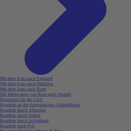
Mit dem Auto nach England
Mit dem Auto nach Mallorca
Mit dem Auto nach Rom
Mit Mietwagen von Rom nach Neapel
Reisetipps für die USA
Roadtrip an der französischen Atlantikküste
Roadtrip durch Albanien
Roadtrip durch Italien
Roadtrip durch Schottland
Roadtrip nach Sylt