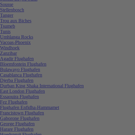
Sousse
Stellenbosch
Tanger
Trou aux Biches
Tsumeb
Tunis
Umhlanga Rocks
Vacoas-Phoenix
Windhoek
Zanzibar
Agadir Flughafen
Bloemfontein Flughafen
Bulawayo Flughafen
Casablanca Flughafen
Djerba Flughafen
Durban King Shaka International Flughafen
East London Flughafen
Essaouira Flughafen
Fez Flughafen
Flughafen Enfidha-Hammamet
Francistown Flughafen
Gaborone Flughafen
George Flughafen
Harare Flughafen
Hoedspruit Flughafen