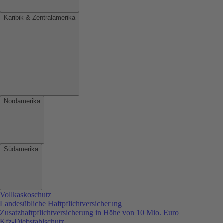
Karibik & Zentralamerika
Nordamerika
Südamerika
Vollkaskoschutz
Landesübliche Haftpflichtversicherung
Zusatzhaftpflichtversicherung in Höhe von 10 Mio. Euro
Kfz-Diebstahlschutz