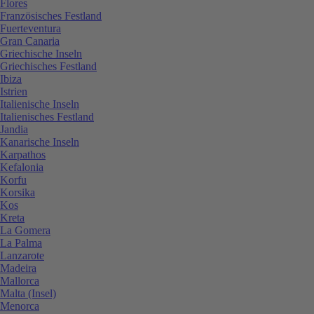
Flores
Französisches Festland
Fuerteventura
Gran Canaria
Griechische Inseln
Griechisches Festland
Ibiza
Istrien
Italienische Inseln
Italienisches Festland
Jandia
Kanarische Inseln
Karpathos
Kefalonia
Korfu
Korsika
Kos
Kreta
La Gomera
La Palma
Lanzarote
Madeira
Mallorca
Malta (Insel)
Menorca