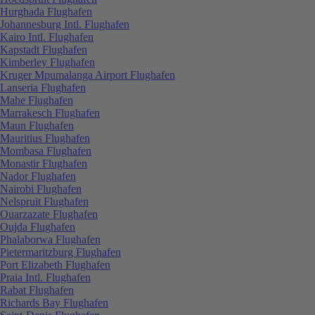
Hurghada Flughafen
Johannesburg Intl. Flughafen
Kairo Intl. Flughafen
Kapstadt Flughafen
Kimberley Flughafen
Kruger Mpumalanga Airport Flughafen
Lanseria Flughafen
Mahe Flughafen
Marrakesch Flughafen
Maun Flughafen
Mauritius Flughafen
Mombasa Flughafen
Monastir Flughafen
Nador Flughafen
Nairobi Flughafen
Nelspruit Flughafen
Ouarzazate Flughafen
Oujda Flughafen
Phalaborwa Flughafen
Pietermaritzburg Flughafen
Port Elizabeth Flughafen
Praia Intl. Flughafen
Rabat Flughafen
Richards Bay Flughafen