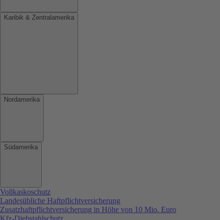
Karibik & Zentralamerika
Nordamerika
Südamerika
Vollkaskoschutz
Landesübliche Haftpflichtversicherung
Zusatzhaftpflichtversicherung in Höhe von 10 Mio. Euro
Kfz-Diebstahlschutz