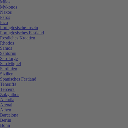
Milos
Mykonos
Naxos
Paros
Pico
Portugiesische Inseln
Portugiesisches Festland
Restliches Kroatien
Rhodos
Samos
Santorini
Sao Jorge
Sao Miguel
Sardinien
Sizilien
Spanisches Festland
Teneriffa
Terceira
Zakynthos
Alcudia
Arenal
Athen
Barcelona
Berlin
Bonn