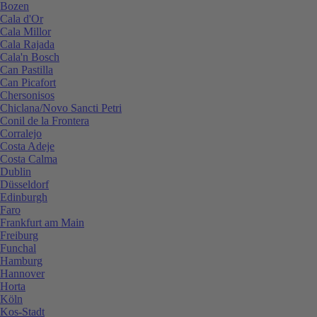
Bozen
Cala d'Or
Cala Millor
Cala Rajada
Cala'n Bosch
Can Pastilla
Can Picafort
Chersonisos
Chiclana/Novo Sancti Petri
Conil de la Frontera
Corralejo
Costa Adeje
Costa Calma
Dublin
Düsseldorf
Edinburgh
Faro
Frankfurt am Main
Freiburg
Funchal
Hamburg
Hannover
Horta
Köln
Kos-Stadt