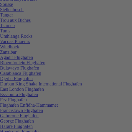
Sousse
Stellenbosch
Tanger
Trou aux Biches
Tsumeb
Tunis
Umhlanga Rocks
Vacoas-Phoenix
Windhoek
Zanzibar
Agadir Flughafen
Bloemfontein Flughafen
Bulawayo Flughafen
Casablanca Flughafen
Djerba Flughafen
Durban King Shaka International Flughafen
East London Flughafen
Essaouira Flughafen
Fez Flughafen
Flughafen Enfidha-Hammamet
Francistown Flughafen
Gaborone Flughafen
George Flughafen
Harare Flughafen
Hoedspruit Flughafen