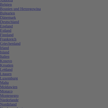
Andorra
Belgien
Bosnien und Herzegowina
Bulgarien
Dänemark
Deutschland
England
Estland
Finnland
Frankreich
Griechenland
Irland
Island
Italien
Kosovo
Kroatien
Lettland
Litauen
Luxemburg
Malta
Moldawien
Monaco
Montenegro
Niederlande
Nordirland