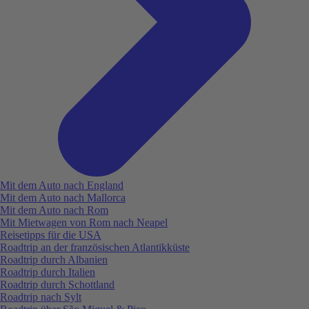
Mit dem Auto nach England
Mit dem Auto nach Mallorca
Mit dem Auto nach Rom
Mit Mietwagen von Rom nach Neapel
Reisetipps für die USA
Roadtrip an der französischen Atlantikküste
Roadtrip durch Albanien
Roadtrip durch Italien
Roadtrip durch Schottland
Roadtrip nach Sylt