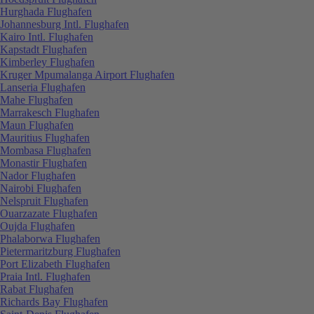
Hurghada Flughafen
Johannesburg Intl. Flughafen
Kairo Intl. Flughafen
Kapstadt Flughafen
Kimberley Flughafen
Kruger Mpumalanga Airport Flughafen
Lanseria Flughafen
Mahe Flughafen
Marrakesch Flughafen
Maun Flughafen
Mauritius Flughafen
Mombasa Flughafen
Monastir Flughafen
Nador Flughafen
Nairobi Flughafen
Nelspruit Flughafen
Ouarzazate Flughafen
Oujda Flughafen
Phalaborwa Flughafen
Pietermaritzburg Flughafen
Port Elizabeth Flughafen
Praia Intl. Flughafen
Rabat Flughafen
Richards Bay Flughafen