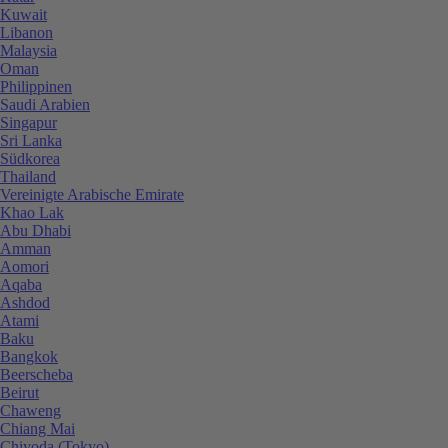
Kuwait
Libanon
Malaysia
Oman
Philippinen
Saudi Arabien
Singapur
Sri Lanka
Südkorea
Thailand
Vereinigte Arabische Emirate
Khao Lak
Abu Dhabi
Amman
Aomori
Aqaba
Ashdod
Atami
Baku
Bangkok
Beerscheba
Beirut
Chaweng
Chiang Mai
Chiyoda (Tokyo)