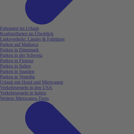
Fahrangst im Urlaub
Kraftstoffarten im Überblick
Linksverkehr: Länder & Fahrtipps
Parken auf Mallorca
Parken in Dänemark
Parken in der Schweiz
Parken in Florenz
Parken in Italien
Parken in Spanien
Parken in Venedig
Urlaub mit Hund und Mietwagen
Verkehrsregeln in den USA
Verkehrsregeln in Italien
Weitere Mietwagen-Tipps