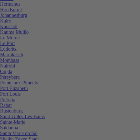
Hermanus
Hoedspruit
Johannesburg
Kairo
Kapstadt
Katima Mulilo
Le Morne
Le Port
Lüderitz
Marrakesch
Mombasa
Nairobi
Oujda
Péreybère
Pointe aux Piments
Port Elizabeth
Port Louis
Pretoria
Rabat
Rustenburg
Saint-Gilles-Les-Bains
Sainte-Marie
Saldanha
Santa Maria do Sal
Sheikh Zayed Stadt