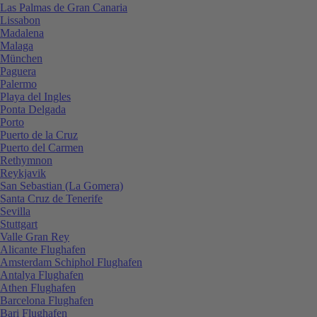
Las Palmas de Gran Canaria
Lissabon
Madalena
Malaga
München
Paguera
Palermo
Playa del Ingles
Ponta Delgada
Porto
Puerto de la Cruz
Puerto del Carmen
Rethymnon
Reykjavik
San Sebastian (La Gomera)
Santa Cruz de Tenerife
Sevilla
Stuttgart
Valle Gran Rey
Alicante Flughafen
Amsterdam Schiphol Flughafen
Antalya Flughafen
Athen Flughafen
Barcelona Flughafen
Bari Flughafen