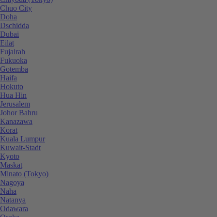
Chuo City
Doha
Dschidda
Dubai
Eilat
Fujairah
Fukuoka
Gotemba
Haifa
Hokuto
Hua Hin
Jerusalem
Johor Bahru
Kanazawa
Korat
Kuala Lumpur
Kuwait-Stadt
Kyoto
Maskat
Minato (Tokyo)
Nagoya
Naha
Natanya
Odawara