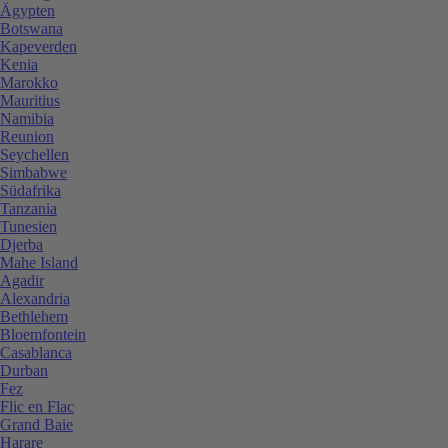
Ägypten
Botswana
Kapeverden
Kenia
Marokko
Mauritius
Namibia
Reunion
Seychellen
Simbabwe
Südafrika
Tanzania
Tunesien
Djerba
Mahe Island
Agadir
Alexandria
Bethlehem
Bloemfontein
Casablanca
Durban
Fez
Flic en Flac
Grand Baie
Harare