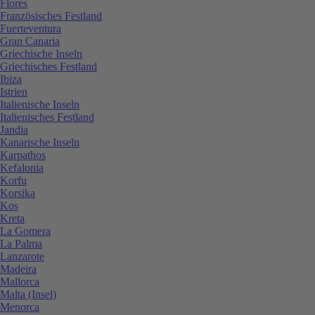
Flores
Französisches Festland
Fuerteventura
Gran Canaria
Griechische Inseln
Griechisches Festland
Ibiza
Istrien
Italienische Inseln
Italienisches Festland
Jandia
Kanarische Inseln
Karpathos
Kefalonia
Korfu
Korsika
Kos
Kreta
La Gomera
La Palma
Lanzarote
Madeira
Mallorca
Malta (Insel)
Menorca