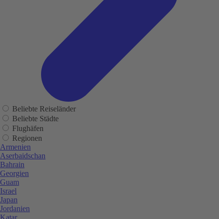
Beliebte Reiseländer
Beliebte Städte
Flughäfen
Regionen
Armenien
Aserbaidschan
Bahrain
Georgien
Guam
Israel
Japan
Jordanien
Katar