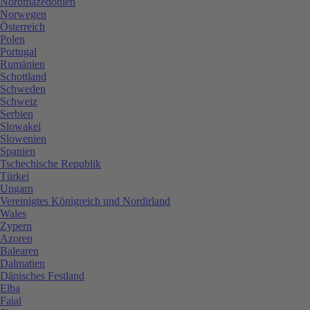
Nordmazedonien
Norwegen
Österreich
Polen
Portugal
Rumänien
Schottland
Schweden
Schweiz
Serbien
Slowakei
Slowenien
Spanien
Tschechische Republik
Türkei
Ungarn
Vereinigtes Königreich und Nordirland
Wales
Zypern
Azoren
Balearen
Dalmatien
Dänisches Festland
Elba
Faial