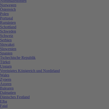
Nordmazedonien
Norwegen
Österreich
Polen
Portugal
Rumänien
Schottland
Schweden
Schweiz
Serbien
Slowakei
Slowenien
Spanien
Tschechische Republik
Türkei
Ungarn
Vereinigtes Königreich und Nordirland
Wales
Zypern
Azoren
Balearen
Dalmatien
Dänisches Festland
Elba
Faial