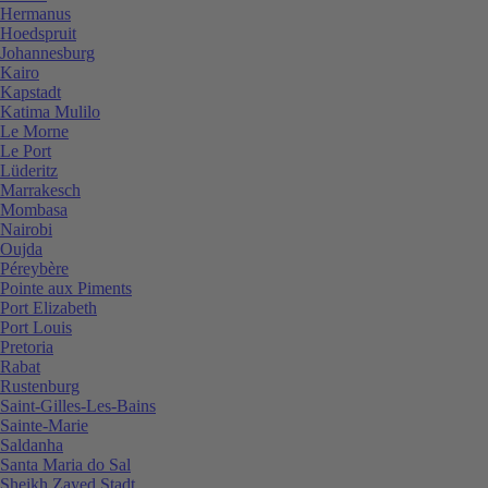
Hermanus
Hoedspruit
Johannesburg
Kairo
Kapstadt
Katima Mulilo
Le Morne
Le Port
Lüderitz
Marrakesch
Mombasa
Nairobi
Oujda
Péreybère
Pointe aux Piments
Port Elizabeth
Port Louis
Pretoria
Rabat
Rustenburg
Saint-Gilles-Les-Bains
Sainte-Marie
Saldanha
Santa Maria do Sal
Sheikh Zayed Stadt