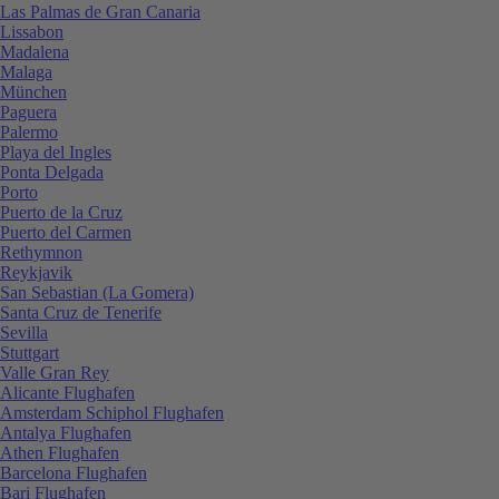
Las Palmas de Gran Canaria
Lissabon
Madalena
Malaga
München
Paguera
Palermo
Playa del Ingles
Ponta Delgada
Porto
Puerto de la Cruz
Puerto del Carmen
Rethymnon
Reykjavik
San Sebastian (La Gomera)
Santa Cruz de Tenerife
Sevilla
Stuttgart
Valle Gran Rey
Alicante Flughafen
Amsterdam Schiphol Flughafen
Antalya Flughafen
Athen Flughafen
Barcelona Flughafen
Bari Flughafen