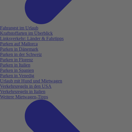
Fahrangst im Urlaub
Kraftstoffarten im Überblick
Linksverkehr: Länder & Fahrtipps
Parken auf Mallorca
Parken in Dänemark
Parken in der Schweiz
Parken in Florenz
Parken in Italien
Parken in Spanien
Parken in Venedig
Urlaub mit Hund und Mietwagen
Verkehrsregeln in den USA
Verkehrsregeln in Italien
Weitere Mietwagen-Tipps