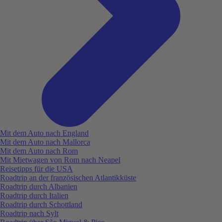
Mit dem Auto nach England
Mit dem Auto nach Mallorca
Mit dem Auto nach Rom
Mit Mietwagen von Rom nach Neapel
Reisetipps für die USA
Roadtrip an der französischen Atlantikküste
Roadtrip durch Albanien
Roadtrip durch Italien
Roadtrip durch Schottland
Roadtrip nach Sylt