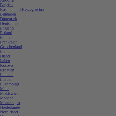
Andorra
Belgien
Bosnien und Herzegowina
Bulgarien
Dänemark
Deutschland
England
Estland
Finnland
Frankreich
Griechenland
Irland
Island
Italien
Kosovo
Kroatien
Lettland
Litauen
Luxemburg
Malta
Moldawien
Monaco
Montenegro
Niederlande
Nordirland