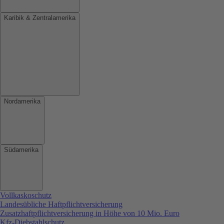
Karibik & Zentralamerika
Nordamerika
Südamerika
Vollkaskoschutz
Landesübliche Haftpflichtversicherung
Zusatzhaftpflichtversicherung in Höhe von 10 Mio. Euro
Kfz-Diebstahlschutz