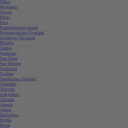
Milos
Mykonos
Naxos
Paros
Pico
Portugiesische Inseln
Portugiesisches Festland
Restliches Kroatien
Rhodos
Samos
Santorini
Sao Jorge
Sao Miguel
Sardinien
Sizilien
Spanisches Festland
Teneriffa
Terceira
Zakynthos
Alcudia
Arenal
Athen
Barcelona
Berlin
Bonn