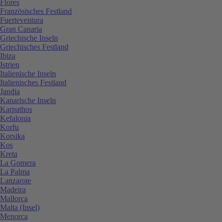
Flores
Französisches Festland
Fuerteventura
Gran Canaria
Griechische Inseln
Griechisches Festland
Ibiza
Istrien
Italienische Inseln
Italienisches Festland
Jandia
Kanarische Inseln
Karpathos
Kefalonia
Korfu
Korsika
Kos
Kreta
La Gomera
La Palma
Lanzarote
Madeira
Mallorca
Malta (Insel)
Menorca