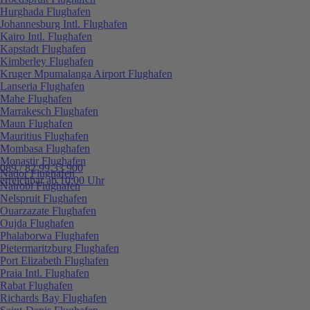
Hurghada Flughafen
Johannesburg Intl. Flughafen
Kairo Intl. Flughafen
Kapstadt Flughafen
Kimberley Flughafen
Kruger Mpumalanga Airport Flughafen
Lanseria Flughafen
Mahe Flughafen
Marrakesch Flughafen
Maun Flughafen
Mauritius Flughafen
Mombasa Flughafen
Monastir Flughafen
089 / 82 99 33 900
Nador Flughafen
erreichbar ab 10:00 Uhr
Nairobi Flughafen
Nelspruit Flughafen
Ouarzazate Flughafen
Oujda Flughafen
Phalaborwa Flughafen
Pietermaritzburg Flughafen
Port Elizabeth Flughafen
Praia Intl. Flughafen
Rabat Flughafen
Richards Bay Flughafen