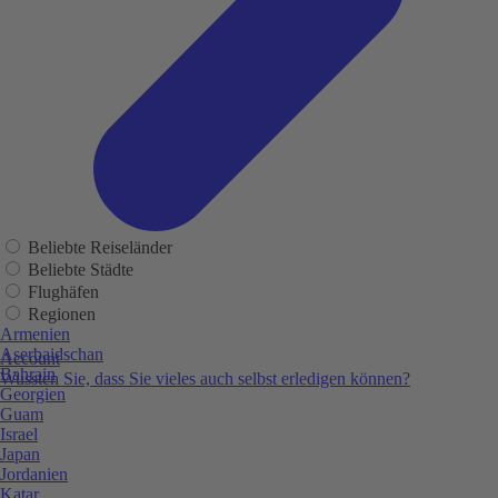
Beliebte Reiseländer
Beliebte Städte
Flughäfen
Regionen
Armenien
Aserbaidschan
Account
Bahrain
Wussten Sie, dass Sie vieles auch selbst erledigen können?
Georgien
Guam
Israel
Japan
Jordanien
Katar