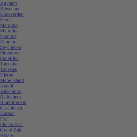
Ägypten
Botswana
Kapeverden
Kenia
Marokko
Mauritius
Namibia
Reunion
Seychellen
Simbabwe
Südafrika
Tanzania
Tunesien
Djerba
Mahe Island
Agadir
Alexandria
Bethlehem
Bloemfontein
Casablanca
Durban
Fez
Flic en Flac
Grand Baie
Harare