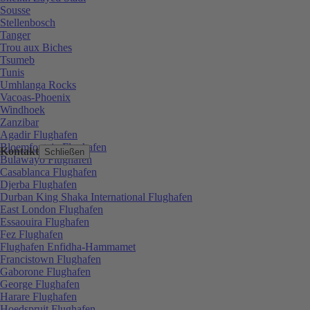
Sousse
Stellenbosch
Tanger
Trou aux Biches
Tsumeb
Tunis
Umhlanga Rocks
Vacoas-Phoenix
Windhoek
Zanzibar
Agadir Flughafen
Bloemfontein Flughafen
Kontakt
Schließen
Bulawayo Flughafen
Casablanca Flughafen
Djerba Flughafen
Durban King Shaka International Flughafen
East London Flughafen
Essaouira Flughafen
Fez Flughafen
Flughafen Enfidha-Hammamet
Francistown Flughafen
Gaborone Flughafen
George Flughafen
Harare Flughafen
Hoedspruit Flughafen