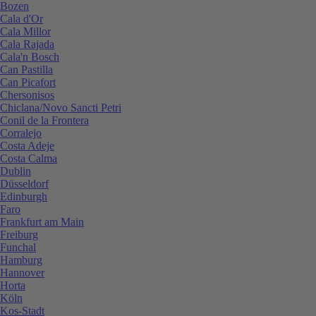
Bozen
Cala d'Or
Cala Millor
Cala Rajada
Cala'n Bosch
Can Pastilla
Can Picafort
Chersonisos
Chiclana/Novo Sancti Petri
Conil de la Frontera
Corralejo
Costa Adeje
Costa Calma
Dublin
Düsseldorf
Edinburgh
Faro
Frankfurt am Main
Freiburg
Funchal
Hamburg
Hannover
Horta
Köln
Kos-Stadt