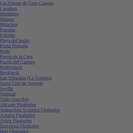
Las Palmas de Gran Canaria
Lissabon
Madalena
Malaga
München
Paguera
Palermo
Playa del Ingles
Ponta Delgada
Porto
Puerto de la Cruz
Puerto del Carmen
Rethymnon
Reykjavik
San Sebastian (La Gomera)
Santa Cruz de Tenerife
Sevilla
Stuttgart
Valle Gran Rey
Alicante Flughafen
Amsterdam Schiphol Flughafen
Antalya Flughafen
Athen Flughafen
Barcelona Flughafen
Bari Flughafen