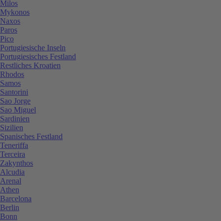
Milos
Mykonos
Naxos
Paros
Pico
Portugiesische Inseln
Portugiesisches Festland
Restliches Kroatien
Rhodos
Samos
Santorini
Sao Jorge
Sao Miguel
Sardinien
Sizilien
Spanisches Festland
Teneriffa
Terceira
Zakynthos
Alcudia
Arenal
Athen
Barcelona
Berlin
Bonn