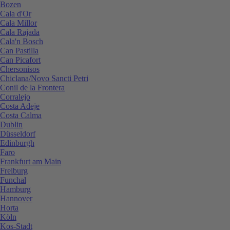
Bozen
Cala d'Or
Cala Millor
Cala Rajada
Cala'n Bosch
Can Pastilla
Can Picafort
Chersonisos
Chiclana/Novo Sancti Petri
Conil de la Frontera
Corralejo
Costa Adeje
Costa Calma
Dublin
Düsseldorf
Edinburgh
Faro
Frankfurt am Main
Freiburg
Funchal
Hamburg
Hannover
Horta
Köln
Kos-Stadt