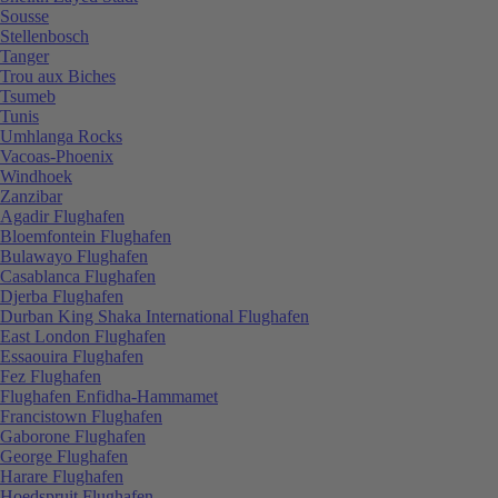
Sousse
Stellenbosch
Tanger
Trou aux Biches
Tsumeb
Tunis
Umhlanga Rocks
Vacoas-Phoenix
Windhoek
Zanzibar
Agadir Flughafen
Bloemfontein Flughafen
Bulawayo Flughafen
Casablanca Flughafen
Djerba Flughafen
Durban King Shaka International Flughafen
East London Flughafen
Essaouira Flughafen
Fez Flughafen
Flughafen Enfidha-Hammamet
Francistown Flughafen
Gaborone Flughafen
George Flughafen
Harare Flughafen
Hoedspruit Flughafen