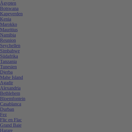
Ägypten
Botswana
Kapeverden
Kenia
Marokko
Mauritius
Namibia
Reunion
Seychellen
Simbabwe
Südafrika
Tanzania
Tunesien
Djerba
Mahe Island
Agadir
Alexandria
Bethlehem
Bloemfontein
Casablanca
Durban
Fez
Flic en Flac
Grand Baie
Harare