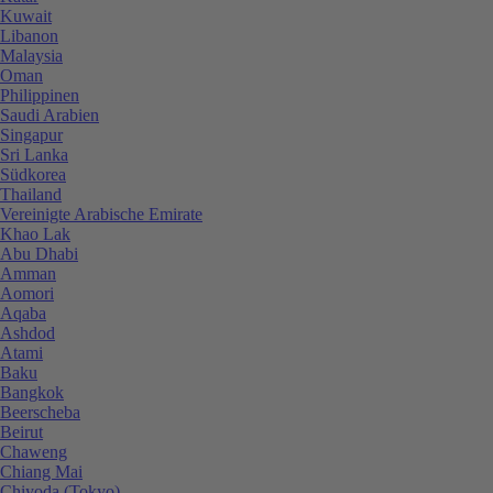
Kuwait
Libanon
Malaysia
Oman
Philippinen
Saudi Arabien
Singapur
Sri Lanka
Südkorea
Thailand
Vereinigte Arabische Emirate
Khao Lak
Abu Dhabi
Amman
Aomori
Aqaba
Ashdod
Atami
Baku
Bangkok
Beerscheba
Beirut
Chaweng
Chiang Mai
Chiyoda (Tokyo)