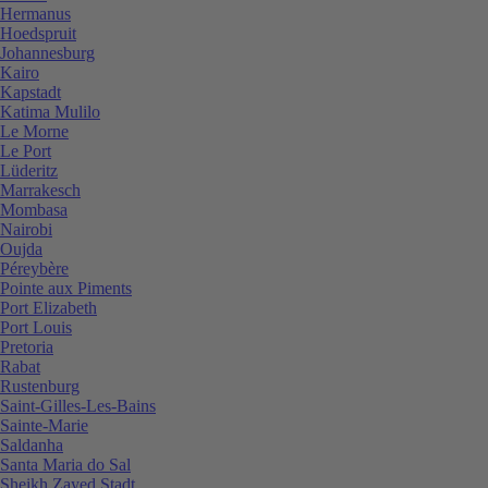
Hermanus
Hoedspruit
Johannesburg
Kairo
Kapstadt
Katima Mulilo
Le Morne
Le Port
Lüderitz
Marrakesch
Mombasa
Nairobi
Oujda
Péreybère
Pointe aux Piments
Port Elizabeth
Port Louis
Pretoria
Rabat
Rustenburg
Saint-Gilles-Les-Bains
Sainte-Marie
Saldanha
Santa Maria do Sal
Sheikh Zayed Stadt