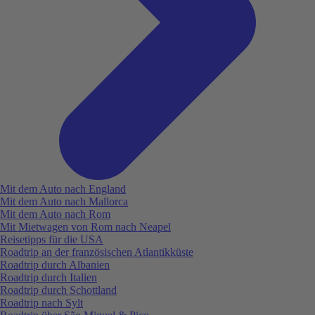
Mit dem Auto nach England
Mit dem Auto nach Mallorca
Mit dem Auto nach Rom
Mit Mietwagen von Rom nach Neapel
Reisetipps für die USA
Roadtrip an der französischen Atlantikküste
Roadtrip durch Albanien
Roadtrip durch Italien
Roadtrip durch Schottland
Roadtrip nach Sylt