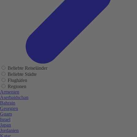
Beliebte Reiseländer
Beliebte Städte
Flughäfen
Regionen
Armenien
Aserbaidschan
Bahrain
Georgien
Guam
Israel
Japan
Jordanien
Katar