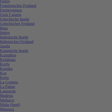
Flores
Französisches Festland
Fuerteventura
Gran Canaria
Griechische Inseln
Griechisches Festland
Ibiza
Istrien
Italienische Inseln
Italienisches Festland
Jandia
Kanarische Inseln
Karpathos
Kefalonia
Korfu
Korsika
Kos
Kreta
La Gomera
La Palma
Lanzarote
Madeira
Mallorca
Malta (Insel)
Menorca