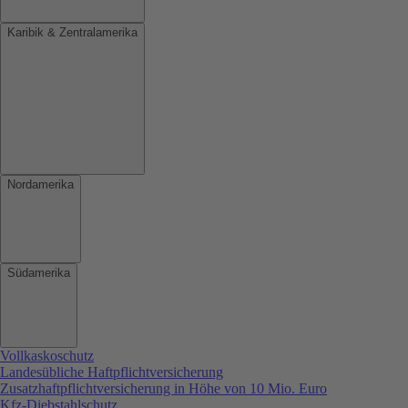
Karibik & Zentralamerika
Nordamerika
Südamerika
Vollkaskoschutz
Landesübliche Haftpflichtversicherung
Zusatzhaftpflichtversicherung in Höhe von 10 Mio. Euro
Kfz-Diebstahlschutz