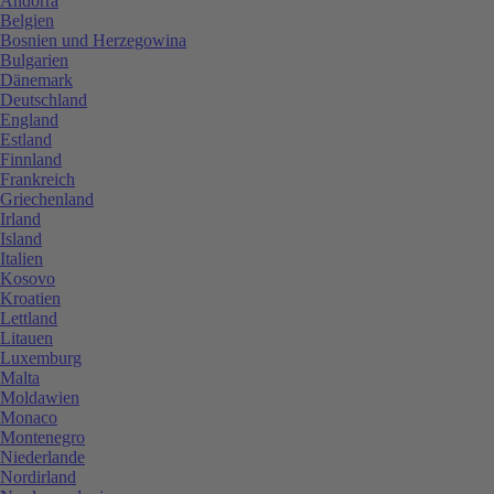
Andorra
Belgien
Bosnien und Herzegowina
Bulgarien
Dänemark
Deutschland
England
Estland
Finnland
Frankreich
Griechenland
Irland
Island
Italien
Kosovo
Kroatien
Lettland
Litauen
Luxemburg
Malta
Moldawien
Monaco
Montenegro
Niederlande
Nordirland