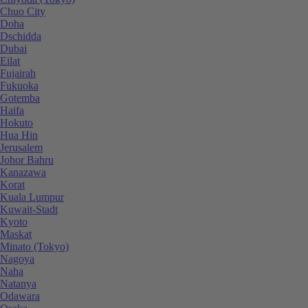
Chuo City
Doha
Dschidda
Dubai
Eilat
Fujairah
Fukuoka
Gotemba
Haifa
Hokuto
Hua Hin
Jerusalem
Johor Bahru
Kanazawa
Korat
Kuala Lumpur
Kuwait-Stadt
Kyoto
Maskat
Minato (Tokyo)
Nagoya
Naha
Natanya
Odawara