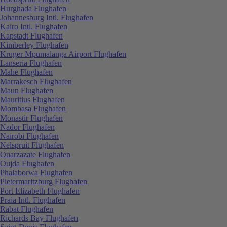
Hurghada Flughafen
Johannesburg Intl. Flughafen
Kairo Intl. Flughafen
Kapstadt Flughafen
Kimberley Flughafen
Kruger Mpumalanga Airport Flughafen
Lanseria Flughafen
Mahe Flughafen
Marrakesch Flughafen
Maun Flughafen
Mauritius Flughafen
Mombasa Flughafen
Monastir Flughafen
Nador Flughafen
Nairobi Flughafen
Nelspruit Flughafen
Ouarzazate Flughafen
Oujda Flughafen
Phalaborwa Flughafen
Pietermaritzburg Flughafen
Port Elizabeth Flughafen
Praia Intl. Flughafen
Rabat Flughafen
Richards Bay Flughafen