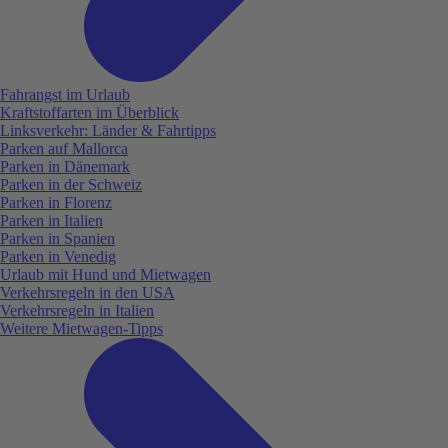
Fahrangst im Urlaub
Kraftstoffarten im Überblick
Linksverkehr: Länder & Fahrtipps
Parken auf Mallorca
Parken in Dänemark
Parken in der Schweiz
Parken in Florenz
Parken in Italien
Parken in Spanien
Parken in Venedig
Urlaub mit Hund und Mietwagen
Verkehrsregeln in den USA
Verkehrsregeln in Italien
Weitere Mietwagen-Tipps