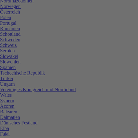
Nordmazedonien
Norwegen
Österreich
Polen
Portugal
Rumänien
Schottland
Schweden
Schweiz
Serbien
Slowakei
Slowenien
Spanien
Tschechische Republik
Türkei
Ungarn
Vereinigtes Königreich und Nordirland
Wales
Zypern
Azoren
Balearen
Dalmatien
Dänisches Festland
Elba
Faial