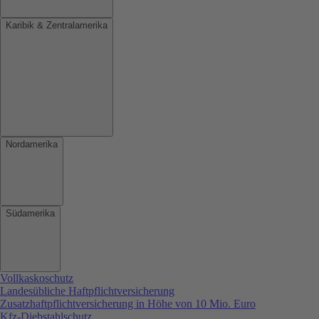
Karibik & Zentralamerika
Nordamerika
Südamerika
Vollkaskoschutz
Landesübliche Haftpflichtversicherung
Zusatzhaftpflichtversicherung in Höhe von 10 Mio. Euro
Kfz-Diebstahlschutz