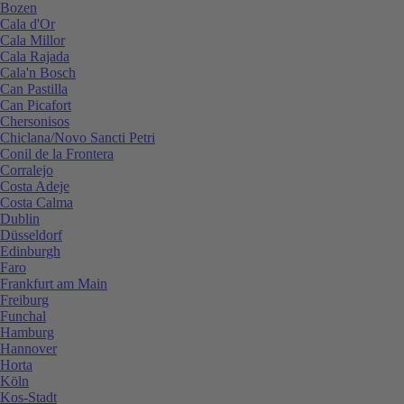
Bozen
Cala d'Or
Cala Millor
Cala Rajada
Cala'n Bosch
Can Pastilla
Can Picafort
Chersonisos
Chiclana/Novo Sancti Petri
Conil de la Frontera
Corralejo
Costa Adeje
Costa Calma
Dublin
Düsseldorf
Edinburgh
Faro
Frankfurt am Main
Freiburg
Funchal
Hamburg
Hannover
Horta
Köln
Kos-Stadt