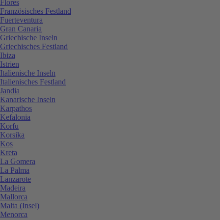
Flores
Französisches Festland
Fuerteventura
Gran Canaria
Griechische Inseln
Griechisches Festland
Ibiza
Istrien
Italienische Inseln
Italienisches Festland
Jandia
Kanarische Inseln
Karpathos
Kefalonia
Korfu
Korsika
Kos
Kreta
La Gomera
La Palma
Lanzarote
Madeira
Mallorca
Malta (Insel)
Menorca