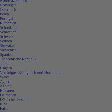
Nordmazedonien
Norwegen
Österreich
Polen
Portugal
Rumänien
Schottland
Schweden
Schweiz
Serbien
Slowakei
Slowenien
Spanien
Tschechische Republik
Türkei
Ungarn
Vereinigtes Königreich und Nordirland
Wales
Zypern
Azoren
Balearen
Dalmatien
Dänisches Festland
Elba
Faial