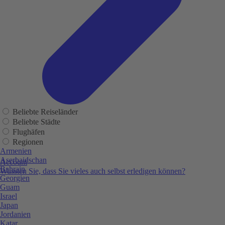
Beliebte Reiseländer
Beliebte Städte
Flughäfen
Regionen
Armenien
Aserbaidschan
Account
Bahrain
Wussten Sie, dass Sie vieles auch selbst erledigen können?
Georgien
Guam
Israel
Japan
Jordanien
Katar