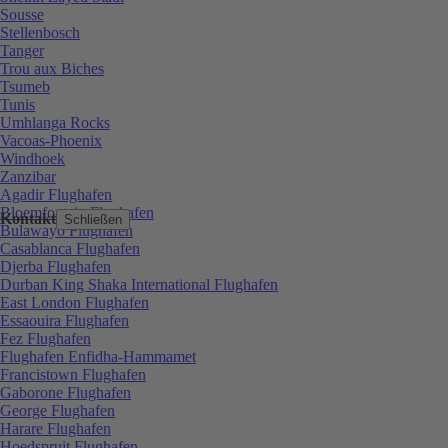
Sousse
Stellenbosch
Tanger
Trou aux Biches
Tsumeb
Tunis
Umhlanga Rocks
Vacoas-Phoenix
Windhoek
Zanzibar
Agadir Flughafen
Bloemfontein Flughafen
Kontakt
Schließen
Bulawayo Flughafen
Casablanca Flughafen
Djerba Flughafen
Durban King Shaka International Flughafen
East London Flughafen
Essaouira Flughafen
Fez Flughafen
Flughafen Enfidha-Hammamet
Francistown Flughafen
Gaborone Flughafen
George Flughafen
Harare Flughafen
Hoedspruit Flughafen