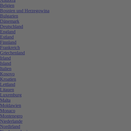
Andorra
Belgien
Bosnien und Herzegowina
Bulgarien
Dänemark
Deutschland
England
Estland
Finnland
Frankreich
Griechenland
Irland
Island
Italien
Kosovo
Kroatien
Lettland
Litauen
Luxemburg
Malta
Moldawien
Monaco
Montenegro
Niederlande
Nordirland