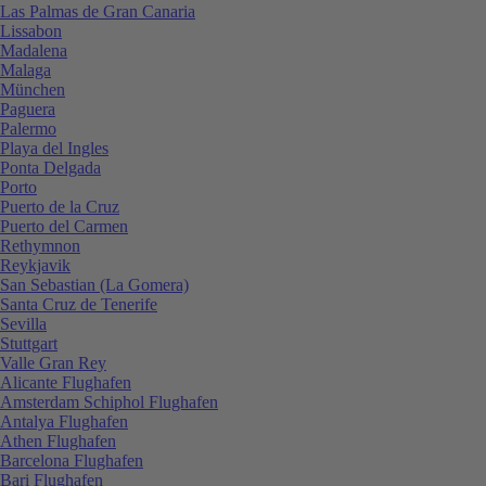
Las Palmas de Gran Canaria
Lissabon
Madalena
Malaga
München
Paguera
Palermo
Playa del Ingles
Ponta Delgada
Porto
Puerto de la Cruz
Puerto del Carmen
Rethymnon
Reykjavik
San Sebastian (La Gomera)
Santa Cruz de Tenerife
Sevilla
Stuttgart
Valle Gran Rey
Alicante Flughafen
Amsterdam Schiphol Flughafen
Antalya Flughafen
Athen Flughafen
Barcelona Flughafen
Bari Flughafen