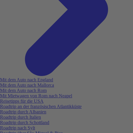
Mit dem Auto nach England
Mit dem Auto nach Mallorca
Mit dem Auto nach Rom
Mit Mietwagen von Rom nach Neapel
Reisetipps für die USA
Roadtrip an der französischen Atlantikküste
Roadtrip durch Albanien
Roadtrip durch Italien
Roadtrip durch Schottland
Roadtrip nach Sylt