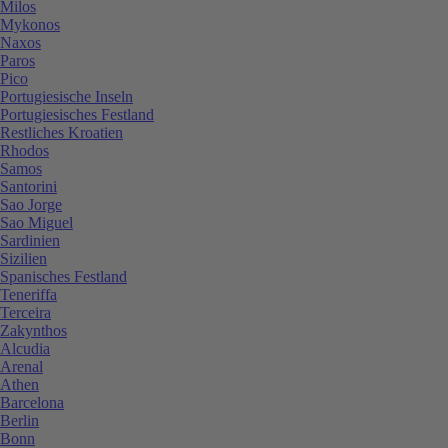
Milos
Mykonos
Naxos
Paros
Pico
Portugiesische Inseln
Portugiesisches Festland
Restliches Kroatien
Rhodos
Samos
Santorini
Sao Jorge
Sao Miguel
Sardinien
Sizilien
Spanisches Festland
Teneriffa
Terceira
Zakynthos
Alcudia
Arenal
Athen
Barcelona
Berlin
Bonn