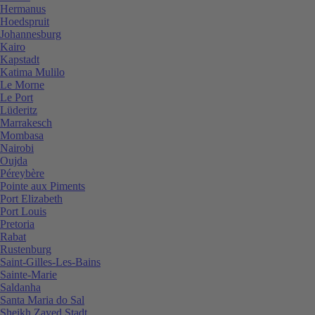
Hermanus
Hoedspruit
Johannesburg
Kairo
Kapstadt
Katima Mulilo
Le Morne
Le Port
Lüderitz
Marrakesch
Mombasa
Nairobi
Oujda
Péreybère
Pointe aux Piments
Port Elizabeth
Port Louis
Pretoria
Rabat
Rustenburg
Saint-Gilles-Les-Bains
Sainte-Marie
Saldanha
Santa Maria do Sal
Sheikh Zayed Stadt