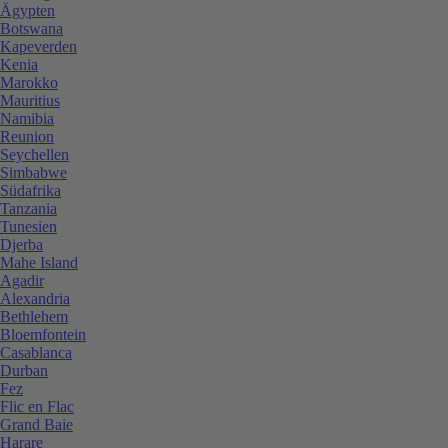
Ägypten
Botswana
Kapeverden
Kenia
Marokko
Mauritius
Namibia
Reunion
Seychellen
Simbabwe
Südafrika
Tanzania
Tunesien
Djerba
Mahe Island
Agadir
Alexandria
Bethlehem
Bloemfontein
Casablanca
Durban
Fez
Flic en Flac
Grand Baie
Harare