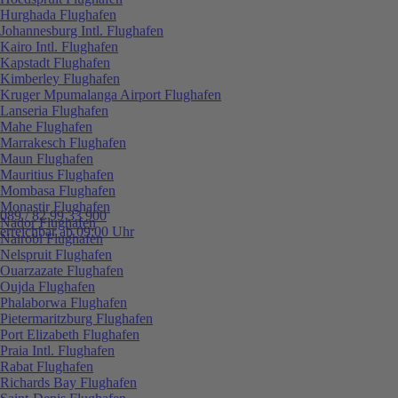
Hurghada Flughafen
Johannesburg Intl. Flughafen
Kairo Intl. Flughafen
Kapstadt Flughafen
Kimberley Flughafen
Kruger Mpumalanga Airport Flughafen
Lanseria Flughafen
Mahe Flughafen
Marrakesch Flughafen
Maun Flughafen
Mauritius Flughafen
Mombasa Flughafen
Monastir Flughafen
089 / 82 99 33 900
Nador Flughafen
erreichbar ab 09:00 Uhr
Nairobi Flughafen
Nelspruit Flughafen
Ouarzazate Flughafen
Oujda Flughafen
Phalaborwa Flughafen
Pietermaritzburg Flughafen
Port Elizabeth Flughafen
Praia Intl. Flughafen
Rabat Flughafen
Richards Bay Flughafen