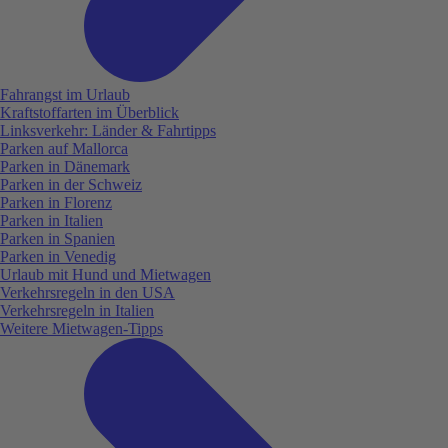
Fahrangst im Urlaub
Kraftstoffarten im Überblick
Linksverkehr: Länder & Fahrtipps
Parken auf Mallorca
Parken in Dänemark
Parken in der Schweiz
Parken in Florenz
Parken in Italien
Parken in Spanien
Parken in Venedig
Urlaub mit Hund und Mietwagen
Verkehrsregeln in den USA
Verkehrsregeln in Italien
Weitere Mietwagen-Tipps