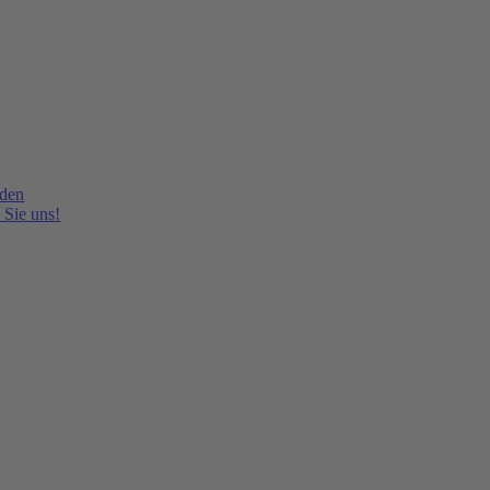
lden
 Sie uns!