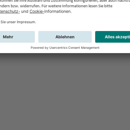
Feedback
Sie haben Fr
Buchung?