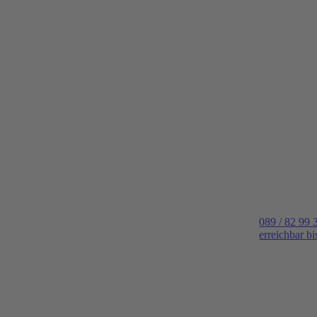
089 / 82 99 
erreichbar b