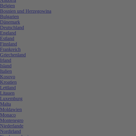
Andorra
Belgien
Bosnien und Herzegowina
Bulgarien
Dänemark
Deutschland
England
Estland
Finnland
Frankreich
Griechenland
Irland
Island
Italien
Kosovo
Kroatien
Lettland
Litauen
Luxemburg
Malta
Moldawien
Monaco
Montenegro
Niederlande
Nordirland