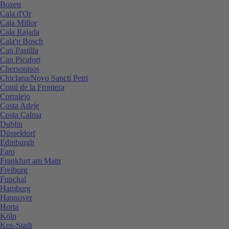
Bozen
Cala d'Or
Cala Millor
Cala Rajada
Cala'n Bosch
Can Pastilla
Can Picafort
Chersonisos
Chiclana/Novo Sancti Petri
Conil de la Frontera
Corralejo
Costa Adeje
Costa Calma
Dublin
Düsseldorf
Edinburgh
Faro
Frankfurt am Main
Freiburg
Funchal
Hamburg
Hannover
Horta
Köln
Kos-Stadt