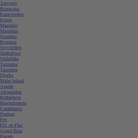
Ägypten
Botswana
Kapeverden
Kenia
Marokko
Mauritius
Namibia
Reunion
Seychellen
Simbabwe
Südafrika
Tanzania
Tunesien
Djerba
Mahe Island
Agadir
Alexandria
Bethlehem
Bloemfontein
Casablanca
Durban
Fez
Flic en Flac
Grand Baie
Harare