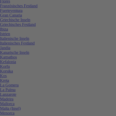
Flores
Französisches Festland
Fuerteventura
Gran Canaria
Griechische Inseln
Griechisches Festland
Ibiza
Istrien
Italienische Inseln
Italienisches Festland
Jandia
Kanarische Inseln
Karpathos
Kefalonia
Korfu
Korsika
Kos
Kreta
La Gomera
La Palma
Lanzarote
Madeira
Mallorca
Malta (Insel)
Menorca