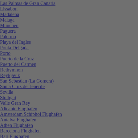
Las Palmas de Gran Canaria
Lissabon
Madalena
Malaga
München
Paguera
Palermo
Playa del Ingles
Ponta Delgada
Porto
Puerto de la Cruz
Puerto del Carmen
Rethymnon
Reykjavik
San Sebastian (La Gomera)
Santa Cruz de Tenerife
Sevilla
Stuttgart
Valle Gran Rey
Alicante Flughafen
Amsterdam Schiphol Flughafen
Antalya Flughafen
Athen Flughafen
Barcelona Flughafen
Bari Flughafen