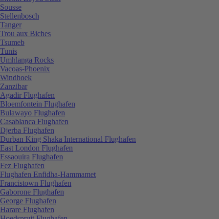
Sousse
Stellenbosch
Tanger
Trou aux Biches
Tsumeb
Tunis
Umhlanga Rocks
Vacoas-Phoenix
Windhoek
Zanzibar
Agadir Flughafen
Bloemfontein Flughafen
Bulawayo Flughafen
Casablanca Flughafen
Djerba Flughafen
Durban King Shaka International Flughafen
East London Flughafen
Essaouira Flughafen
Fez Flughafen
Flughafen Enfidha-Hammamet
Francistown Flughafen
Gaborone Flughafen
George Flughafen
Harare Flughafen
Hoedspruit Flughafen