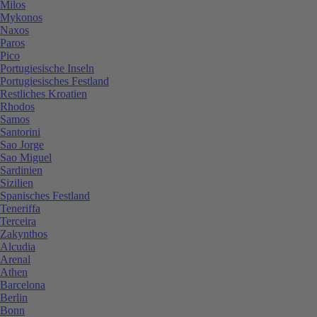
Milos
Mykonos
Naxos
Paros
Pico
Portugiesische Inseln
Portugiesisches Festland
Restliches Kroatien
Rhodos
Samos
Santorini
Sao Jorge
Sao Miguel
Sardinien
Sizilien
Spanisches Festland
Teneriffa
Terceira
Zakynthos
Alcudia
Arenal
Athen
Barcelona
Berlin
Bonn