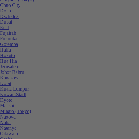
Chuo City
Doha
Dschidda
Dubai
Eilat
Fujairah
Fukuoka
Gotemba
Haifa
Hokuto
Hua Hin
Jerusalem
Johor Bahru
Kanazawa
Korat
Kuala Lumpur
Kuwait-Stadt
Kyoto
Maskat
Minato (Tokyo)
Nagoya
Naha
Natanya
Odawara