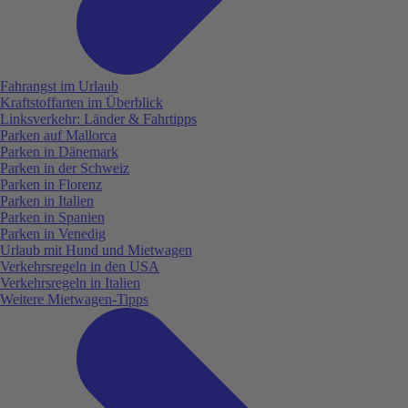
Fahrangst im Urlaub
Kraftstoffarten im Überblick
Linksverkehr: Länder & Fahrtipps
Parken auf Mallorca
Parken in Dänemark
Parken in der Schweiz
Parken in Florenz
Parken in Italien
Parken in Spanien
Parken in Venedig
Urlaub mit Hund und Mietwagen
Verkehrsregeln in den USA
Verkehrsregeln in Italien
Weitere Mietwagen-Tipps