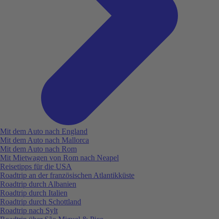
Mit dem Auto nach England
Mit dem Auto nach Mallorca
Mit dem Auto nach Rom
Mit Mietwagen von Rom nach Neapel
Reisetipps für die USA
Roadtrip an der französischen Atlantikküste
Roadtrip durch Albanien
Roadtrip durch Italien
Roadtrip durch Schottland
Roadtrip nach Sylt