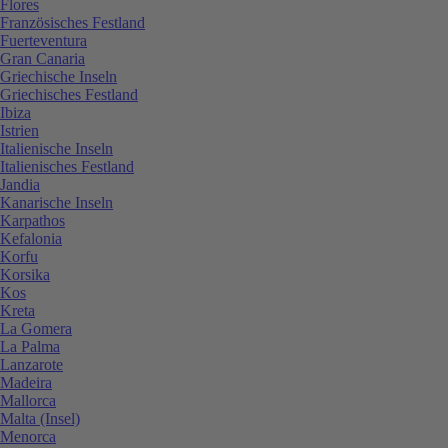
Flores
Französisches Festland
Fuerteventura
Gran Canaria
Griechische Inseln
Griechisches Festland
Ibiza
Istrien
Italienische Inseln
Italienisches Festland
Jandia
Kanarische Inseln
Karpathos
Kefalonia
Korfu
Korsika
Kos
Kreta
La Gomera
La Palma
Lanzarote
Madeira
Mallorca
Malta (Insel)
Menorca