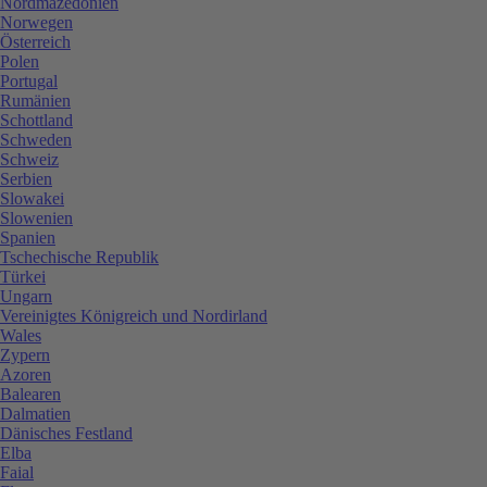
Nordmazedonien
Norwegen
Österreich
Polen
Portugal
Rumänien
Schottland
Schweden
Schweiz
Serbien
Slowakei
Slowenien
Spanien
Tschechische Republik
Türkei
Ungarn
Vereinigtes Königreich und Nordirland
Wales
Zypern
Azoren
Balearen
Dalmatien
Dänisches Festland
Elba
Faial