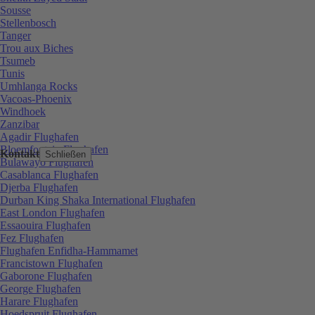
Sousse
Stellenbosch
Tanger
Trou aux Biches
Tsumeb
Tunis
Umhlanga Rocks
Vacoas-Phoenix
Windhoek
Zanzibar
Agadir Flughafen
Bloemfontein Flughafen
Kontakt
Schließen
Bulawayo Flughafen
Casablanca Flughafen
Djerba Flughafen
Durban King Shaka International Flughafen
East London Flughafen
Essaouira Flughafen
Fez Flughafen
Flughafen Enfidha-Hammamet
Francistown Flughafen
Gaborone Flughafen
George Flughafen
Harare Flughafen
Hoedspruit Flughafen