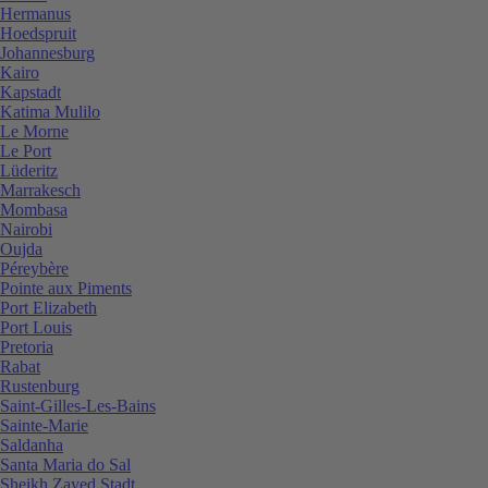
Hermanus
Hoedspruit
Johannesburg
Kairo
Kapstadt
Katima Mulilo
Le Morne
Le Port
Lüderitz
Marrakesch
Mombasa
Nairobi
Oujda
Péreybère
Pointe aux Piments
Port Elizabeth
Port Louis
Pretoria
Rabat
Rustenburg
Saint-Gilles-Les-Bains
Sainte-Marie
Saldanha
Santa Maria do Sal
Sheikh Zayed Stadt