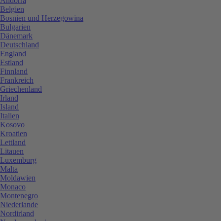
Andorra
Belgien
Bosnien und Herzegowina
Bulgarien
Dänemark
Deutschland
England
Estland
Finnland
Frankreich
Griechenland
Irland
Island
Italien
Kosovo
Kroatien
Lettland
Litauen
Luxemburg
Malta
Moldawien
Monaco
Montenegro
Niederlande
Nordirland