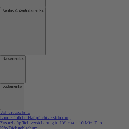
Karibik & Zentralamerika
Nordamerika
Südamerika
Vollkaskoschutz
Landesübliche Haftpflichtversicherung
Zusatzhaftpflichtversicherung in Höhe von 10 Mio. Euro
Kfz-Diebstahlschutz