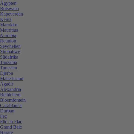
Ägypten
Botswana
Kapeverden
Kenia
Marokko
Mauritius
Namibia
Reunion
Seychellen
Simbabwe
Südafrika
Tanzania
Tunesien
Djerba
Mahe Island
Agadir
Alexandria
Bethlehem
Bloemfontein
Casablanca
Durban
Fez
Flic en Flac
Grand Baie
Harare