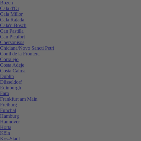
Bozen
Cala d'Or
Cala Millor
Cala Rajada
Cala'n Bosch
Can Pastilla
Can Picafort
Chersonisos
Chiclana/Novo Sancti Petri
Conil de la Frontera
Corralejo
Costa Adeje
Costa Calma
Dublin
Düsseldorf
Edinburgh
Faro
Frankfurt am Main
Freiburg
Funchal
Hamburg
Hannover
Horta
Köln
Kos-Stadt