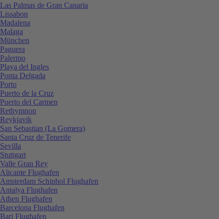
Las Palmas de Gran Canaria
Lissabon
Madalena
Malaga
München
Paguera
Palermo
Playa del Ingles
Ponta Delgada
Porto
Puerto de la Cruz
Puerto del Carmen
Rethymnon
Reykjavik
San Sebastian (La Gomera)
Santa Cruz de Tenerife
Sevilla
Stuttgart
Valle Gran Rey
Alicante Flughafen
Amsterdam Schiphol Flughafen
Antalya Flughafen
Athen Flughafen
Barcelona Flughafen
Bari Flughafen