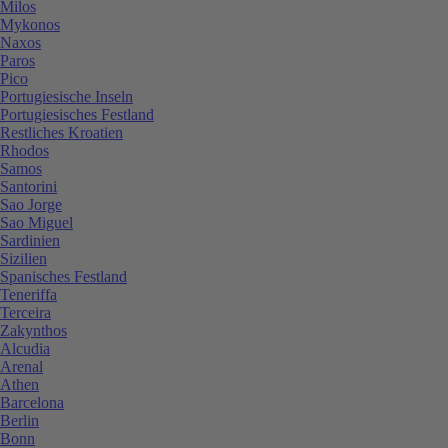
Milos
Mykonos
Naxos
Paros
Pico
Portugiesische Inseln
Portugiesisches Festland
Restliches Kroatien
Rhodos
Samos
Santorini
Sao Jorge
Sao Miguel
Sardinien
Sizilien
Spanisches Festland
Teneriffa
Terceira
Zakynthos
Alcudia
Arenal
Athen
Barcelona
Berlin
Bonn