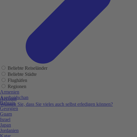
Beliebte Reiseländer
Beliebte Städte
Flughäfen
Regionen
Armenien
Aserbaidschan
Account
Bahrain
Wussten Sie, dass Sie vieles auch selbst erledigen können?
Georgien
Guam
Israel
Japan
Jordanien
Katar