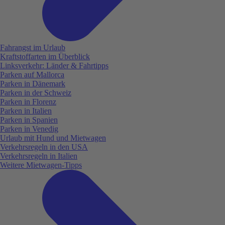
Fahrangst im Urlaub
Kraftstoffarten im Überblick
Linksverkehr: Länder & Fahrtipps
Parken auf Mallorca
Parken in Dänemark
Parken in der Schweiz
Parken in Florenz
Parken in Italien
Parken in Spanien
Parken in Venedig
Urlaub mit Hund und Mietwagen
Verkehrsregeln in den USA
Verkehrsregeln in Italien
Weitere Mietwagen-Tipps