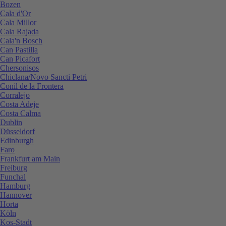
Bozen
Cala d'Or
Cala Millor
Cala Rajada
Cala'n Bosch
Can Pastilla
Can Picafort
Chersonisos
Chiclana/Novo Sancti Petri
Conil de la Frontera
Corralejo
Costa Adeje
Costa Calma
Dublin
Düsseldorf
Edinburgh
Faro
Frankfurt am Main
Freiburg
Funchal
Hamburg
Hannover
Horta
Köln
Kos-Stadt