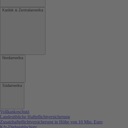
Karibik & Zentralamerika
Nordamerika
Südamerika
Vollkaskoschutz
Landesübliche Haftpflichtversicherung
Zusatzhaftpflichtversicherung in Höhe von 10 Mio. Euro
Kfz-Diebstahlschutz