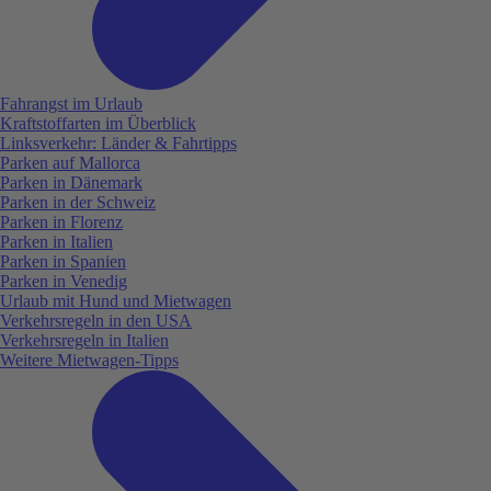
Fahrangst im Urlaub
Kraftstoffarten im Überblick
Linksverkehr: Länder & Fahrtipps
Parken auf Mallorca
Parken in Dänemark
Parken in der Schweiz
Parken in Florenz
Parken in Italien
Parken in Spanien
Parken in Venedig
Urlaub mit Hund und Mietwagen
Verkehrsregeln in den USA
Verkehrsregeln in Italien
Weitere Mietwagen-Tipps