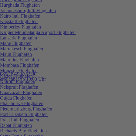
Hurghada Flughafen
Johannesburg Intl. Flughafen
Kairo Intl. Flughafen
Kapstadt Flughafen
Kimberley Flughafen
Kruger Mpumalanga Airport Flughafen
Lanseria Flughafen
Mahe Flughafen
Marrakesch Flughafen
Maun Flughafen
Mauritius Flughafen
Mombasa Flughafen
Monastir Flughafen
089 / 82 99 33 900
Nador Flughafen
erreichbar ab 10:00 Uhr
Nairobi Flughafen
Nelspruit Flughafen
Ouarzazate Flughafen
Oujda Flughafen
Phalaborwa Flughafen
Pietermaritzburg Flughafen
Port Elizabeth Flughafen
Praia Intl. Flughafen
Rabat Flughafen
Richards Bay Flughafen