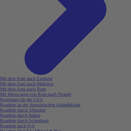
Mit dem Auto nach England
Mit dem Auto nach Mallorca
Mit dem Auto nach Rom
Mit Mietwagen von Rom nach Neapel
Reisetipps für die USA
Roadtrip an der französischen Atlantikküste
Roadtrip durch Albanien
Roadtrip durch Italien
Roadtrip durch Schottland
Roadtrip nach Sylt