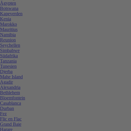
Ägypten
Botswana
Kapeverden
Kenia
Marokko
Mauritius
Namibia
Reunion
Seychellen
Simbabwe
Südafrika
Tanzania
Tunesien
Djerba
Mahe Island
Agadir
Alexandria
Bethlehem
Bloemfontein
Casablanca
Durban
Fez
Flic en Flac
Grand Baie
Harare