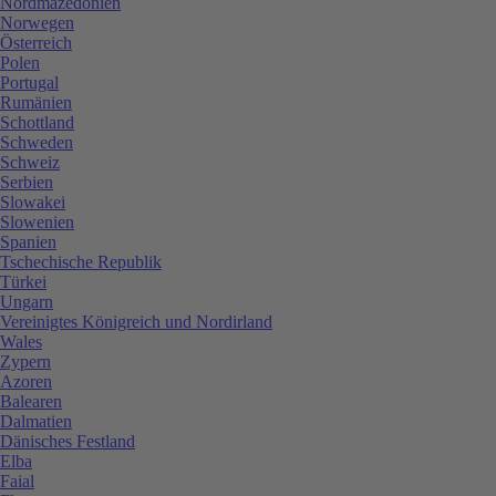
Nordmazedonien
Norwegen
Österreich
Polen
Portugal
Rumänien
Schottland
Schweden
Schweiz
Serbien
Slowakei
Slowenien
Spanien
Tschechische Republik
Türkei
Ungarn
Vereinigtes Königreich und Nordirland
Wales
Zypern
Azoren
Balearen
Dalmatien
Dänisches Festland
Elba
Faial