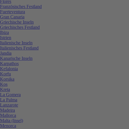
Flores
Französisches Festland
Fuerteventura
Gran Canaria
Griechische Inseln
Griechisches Festland
Ibiza
Istrien
Italienische Inseln
Italienisches Festland
Jandia
Kanarische Inseln
Karpathos
Kefalonia
Korfu
Korsika
Kos
Kreta
La Gomera
La Palma
Lanzarote
Madeira
Mallorca
Malta (Insel)
Menorca