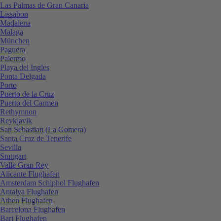
Las Palmas de Gran Canaria
Lissabon
Madalena
Malaga
München
Paguera
Palermo
Playa del Ingles
Ponta Delgada
Porto
Puerto de la Cruz
Puerto del Carmen
Rethymnon
Reykjavik
San Sebastian (La Gomera)
Santa Cruz de Tenerife
Sevilla
Stuttgart
Valle Gran Rey
Alicante Flughafen
Amsterdam Schiphol Flughafen
Antalya Flughafen
Athen Flughafen
Barcelona Flughafen
Bari Flughafen