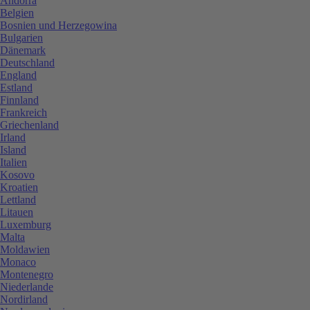
Andorra
Belgien
Bosnien und Herzegowina
Bulgarien
Dänemark
Deutschland
England
Estland
Finnland
Frankreich
Griechenland
Irland
Island
Italien
Kosovo
Kroatien
Lettland
Litauen
Luxemburg
Malta
Moldawien
Monaco
Montenegro
Niederlande
Nordirland