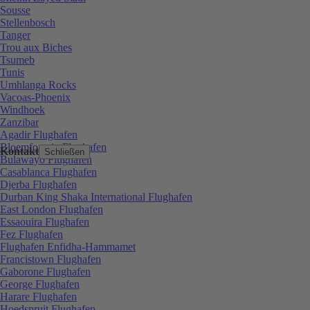
Sousse
Stellenbosch
Tanger
Trou aux Biches
Tsumeb
Tunis
Umhlanga Rocks
Vacoas-Phoenix
Windhoek
Zanzibar
Agadir Flughafen
Bloemfontein Flughafen
Kontakt
Schließen
Bulawayo Flughafen
Casablanca Flughafen
Djerba Flughafen
Durban King Shaka International Flughafen
East London Flughafen
Essaouira Flughafen
Fez Flughafen
Flughafen Enfidha-Hammamet
Francistown Flughafen
Gaborone Flughafen
George Flughafen
Harare Flughafen
Hoedspruit Flughafen