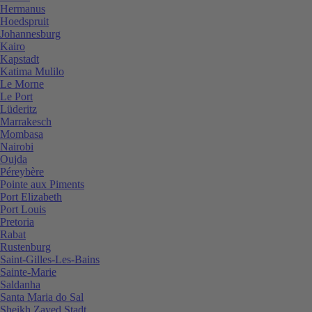
Hermanus
Hoedspruit
Johannesburg
Kairo
Kapstadt
Katima Mulilo
Le Morne
Le Port
Lüderitz
Marrakesch
Mombasa
Nairobi
Oujda
Péreybère
Pointe aux Piments
Port Elizabeth
Port Louis
Pretoria
Rabat
Rustenburg
Saint-Gilles-Les-Bains
Sainte-Marie
Saldanha
Santa Maria do Sal
Sheikh Zayed Stadt