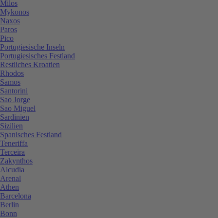
Milos
Mykonos
Naxos
Paros
Pico
Portugiesische Inseln
Portugiesisches Festland
Restliches Kroatien
Rhodos
Samos
Santorini
Sao Jorge
Sao Miguel
Sardinien
Sizilien
Spanisches Festland
Teneriffa
Terceira
Zakynthos
Alcudia
Arenal
Athen
Barcelona
Berlin
Bonn