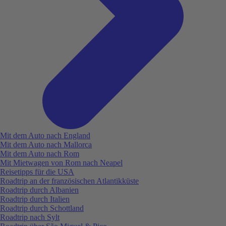
Mit dem Auto nach England
Mit dem Auto nach Mallorca
Mit dem Auto nach Rom
Mit Mietwagen von Rom nach Neapel
Reisetipps für die USA
Roadtrip an der französischen Atlantikküste
Roadtrip durch Albanien
Roadtrip durch Italien
Roadtrip durch Schottland
Roadtrip nach Sylt