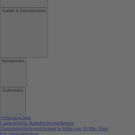
Karibik & Zentralamerika
Nordamerika
Südamerika
Vollkaskoschutz
Landesübliche Haftpflichtversicherung
Zusatzhaftpflichtversicherung in Höhe von 10 Mio. Euro
Kfz-Diebstahlschutz