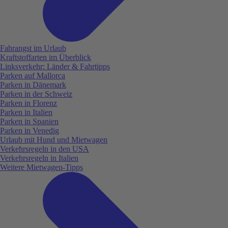
Fahrangst im Urlaub
Kraftstoffarten im Überblick
Linksverkehr: Länder & Fahrtipps
Parken auf Mallorca
Parken in Dänemark
Parken in der Schweiz
Parken in Florenz
Parken in Italien
Parken in Spanien
Parken in Venedig
Urlaub mit Hund und Mietwagen
Verkehrsregeln in den USA
Verkehrsregeln in Italien
Weitere Mietwagen-Tipps