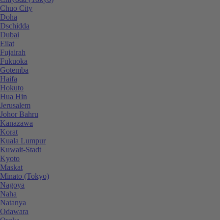
Chuo City
Doha
Dschidda
Dubai
Eilat
Fujairah
Fukuoka
Gotemba
Haifa
Hokuto
Hua Hin
Jerusalem
Johor Bahru
Kanazawa
Korat
Kuala Lumpur
Kuwait-Stadt
Kyoto
Maskat
Minato (Tokyo)
Nagoya
Naha
Natanya
Odawara