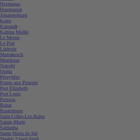
Hermanus
Hoedspruit
Johannesburg
Kairo
Kapstadt
Katima Mulilo
Le Morne
Le Port
Lüderitz
Marrakesch
Mombasa
Nairobi
Oujda
Péreybère
Pointe aux Piments
Port Elizabeth
Port Louis
Pretoria
Rabat
Rustenburg
Saint-Gilles-Les-Bains
Sainte-Marie
Saldanha
Santa Maria do Sal
Sheikh Zayed Stadt