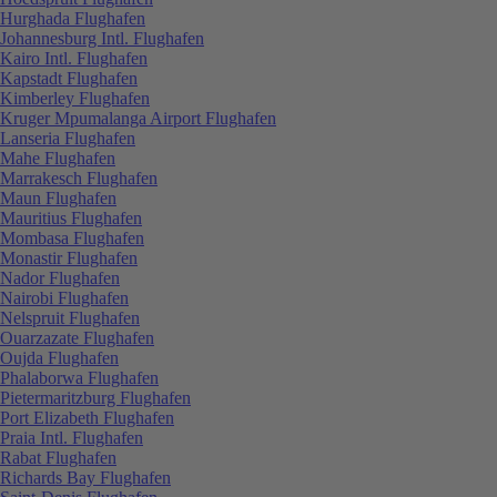
Hurghada Flughafen
Johannesburg Intl. Flughafen
Kairo Intl. Flughafen
Kapstadt Flughafen
Kimberley Flughafen
Kruger Mpumalanga Airport Flughafen
Lanseria Flughafen
Mahe Flughafen
Marrakesch Flughafen
Maun Flughafen
Mauritius Flughafen
Mombasa Flughafen
Monastir Flughafen
Nador Flughafen
Nairobi Flughafen
Nelspruit Flughafen
Ouarzazate Flughafen
Oujda Flughafen
Phalaborwa Flughafen
Pietermaritzburg Flughafen
Port Elizabeth Flughafen
Praia Intl. Flughafen
Rabat Flughafen
Richards Bay Flughafen