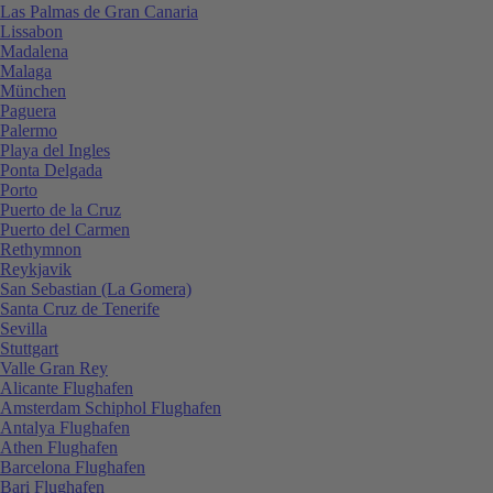
Las Palmas de Gran Canaria
Lissabon
Madalena
Malaga
München
Paguera
Palermo
Playa del Ingles
Ponta Delgada
Porto
Puerto de la Cruz
Puerto del Carmen
Rethymnon
Reykjavik
San Sebastian (La Gomera)
Santa Cruz de Tenerife
Sevilla
Stuttgart
Valle Gran Rey
Alicante Flughafen
Amsterdam Schiphol Flughafen
Antalya Flughafen
Athen Flughafen
Barcelona Flughafen
Bari Flughafen