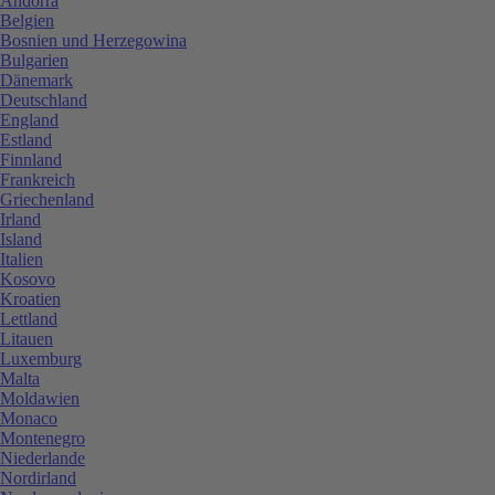
Andorra
Belgien
Bosnien und Herzegowina
Bulgarien
Dänemark
Deutschland
England
Estland
Finnland
Frankreich
Griechenland
Irland
Island
Italien
Kosovo
Kroatien
Lettland
Litauen
Luxemburg
Malta
Moldawien
Monaco
Montenegro
Niederlande
Nordirland