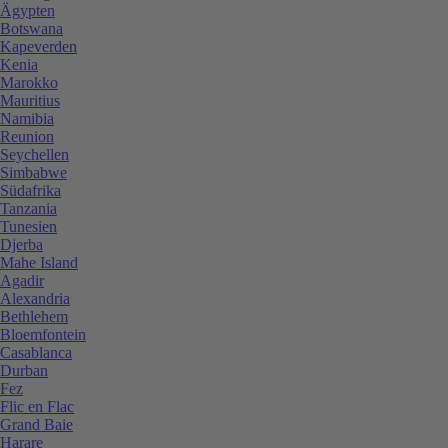
Ägypten
Botswana
Kapeverden
Kenia
Marokko
Mauritius
Namibia
Reunion
Seychellen
Simbabwe
Südafrika
Tanzania
Tunesien
Djerba
Mahe Island
Agadir
Alexandria
Bethlehem
Bloemfontein
Casablanca
Durban
Fez
Flic en Flac
Grand Baie
Harare