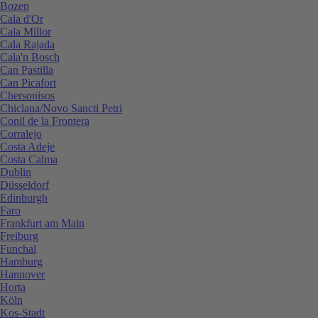
Bozen
Cala d'Or
Cala Millor
Cala Rajada
Cala'n Bosch
Can Pastilla
Can Picafort
Chersonisos
Chiclana/Novo Sancti Petri
Conil de la Frontera
Corralejo
Costa Adeje
Costa Calma
Dublin
Düsseldorf
Edinburgh
Faro
Frankfurt am Main
Freiburg
Funchal
Hamburg
Hannover
Horta
Köln
Kos-Stadt