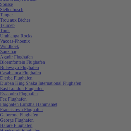
Sousse
Stellenbosch
Tanger
Trou aux Biches
Tsumeb
Tunis
Umhlanga Rocks
Vacoas-Phoenix
Windhoek
Zanzibar
Agadir Flughafen
Bloemfontein Flughafen
Bulawayo Flughafen
Casablanca Flughafen
Djerba Flughafen
Durban King Shaka International Flughafen
East London Flughafen
Essaouira Flughafen
Fez Flughafen
Flughafen Enfidha-Hammamet
Francistown Flughafen
Gaborone Flughafen
George Flughafen
Harare Flughafen
Hoedspruit Flughafen