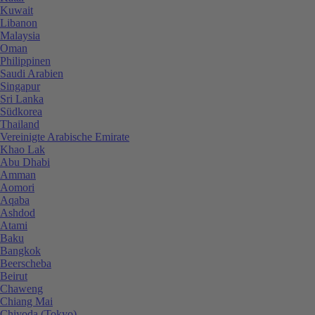
Kuwait
Libanon
Malaysia
Oman
Philippinen
Saudi Arabien
Singapur
Sri Lanka
Südkorea
Thailand
Vereinigte Arabische Emirate
Khao Lak
Abu Dhabi
Amman
Aomori
Aqaba
Ashdod
Atami
Baku
Bangkok
Beerscheba
Beirut
Chaweng
Chiang Mai
Chiyoda (Tokyo)