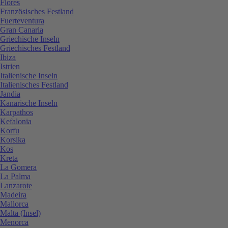
Flores
Französisches Festland
Fuerteventura
Gran Canaria
Griechische Inseln
Griechisches Festland
Ibiza
Istrien
Italienische Inseln
Italienisches Festland
Jandia
Kanarische Inseln
Karpathos
Kefalonia
Korfu
Korsika
Kos
Kreta
La Gomera
La Palma
Lanzarote
Madeira
Mallorca
Malta (Insel)
Menorca