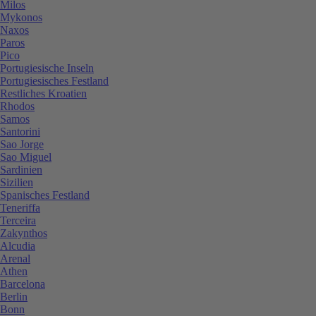
Milos
Mykonos
Naxos
Paros
Pico
Portugiesische Inseln
Portugiesisches Festland
Restliches Kroatien
Rhodos
Samos
Santorini
Sao Jorge
Sao Miguel
Sardinien
Sizilien
Spanisches Festland
Teneriffa
Terceira
Zakynthos
Alcudia
Arenal
Athen
Barcelona
Berlin
Bonn