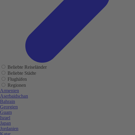
Beliebte Reiseländer
Beliebte Städte
Flughäfen
Regionen
Armenien
Aserbaidschan
Bahrain
Georgien
Guam
Israel
Japan
Jordanien
Katar