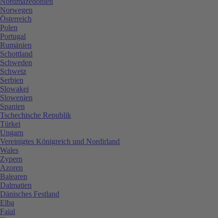
Nordmazedonien
Norwegen
Österreich
Polen
Portugal
Rumänien
Schottland
Schweden
Schweiz
Serbien
Slowakei
Slowenien
Spanien
Tschechische Republik
Türkei
Ungarn
Vereinigtes Königreich und Nordirland
Wales
Zypern
Azoren
Balearen
Dalmatien
Dänisches Festland
Elba
Faial