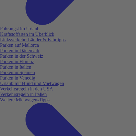
Fahrangst im Urlaub
Kraftstoffarten im Überblick
Linksverkehr: Länder & Fahrtipps
Parken auf Mallorca
Parken in Dänemark
Parken in der Schweiz
Parken in Florenz
Parken in Italien
Parken in Spanien
Parken in Venedig
Urlaub mit Hund und Mietwagen
Verkehrsregeln in den USA
Verkehrsregeln in Italien
Weitere Mietwagen-Tipps