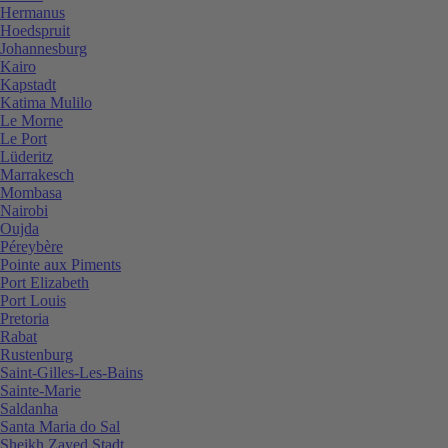
Hermanus
Hoedspruit
Johannesburg
Kairo
Kapstadt
Katima Mulilo
Le Morne
Le Port
Lüderitz
Marrakesch
Mombasa
Nairobi
Oujda
Péreybère
Pointe aux Piments
Port Elizabeth
Port Louis
Pretoria
Rabat
Rustenburg
Saint-Gilles-Les-Bains
Sainte-Marie
Saldanha
Santa Maria do Sal
Sheikh Zayed Stadt