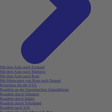
Mit dem Auto nach England
Mit dem Auto nach Mallorca
Mit dem Auto nach Rom
Mit Mietwagen von Rom nach Neapel
Reisetipps für die USA
Roadtrip an der französischen Atlantikküste
Roadtrip durch Albanien
Roadtrip durch Italien
Roadtrip durch Schottland
Roadtrip nach Sylt