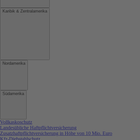
Karibik & Zentralamerika
Nordamerika
Südamerika
Vollkaskoschutz
Landesübliche Haftpflichtversicherung
Zusatzhaftpflichtversicherung in Höhe von 10 Mio. Euro
Kfz-Diebstahlschutz