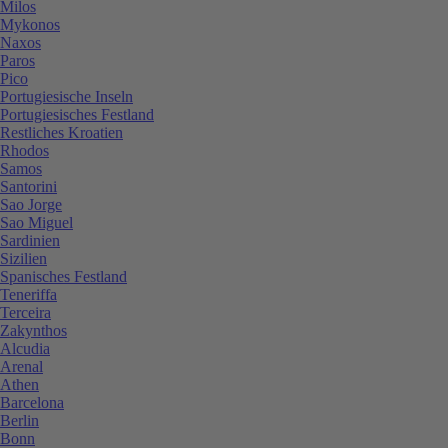
Milos
Mykonos
Naxos
Paros
Pico
Portugiesische Inseln
Portugiesisches Festland
Restliches Kroatien
Rhodos
Samos
Santorini
Sao Jorge
Sao Miguel
Sardinien
Sizilien
Spanisches Festland
Teneriffa
Terceira
Zakynthos
Alcudia
Arenal
Athen
Barcelona
Berlin
Bonn