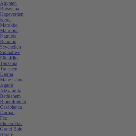
Ägypten
Botswana
Kapeverden
Kenia
Marokko
Mauritius
Namibia
Reunion
Seychellen
Simbabwe
Südafrika
Tanzania
Tunesien
Djerba
Mahe Island
Agadir
Alexandria
Bethlehem
Bloemfontein
Casablanca
Durban
Fez
Flic en Flac
Grand Baie
Harare