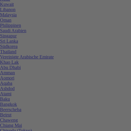
Kuwait
Libanon
Malaysia
Oman
Philippinen
Saudi Arabien
Singapur
Sri Lanka
Südkorea
Thailand
Vereinigte Arabische Emirate
Khao Lak
Abu Dhabi
Amman
Aomori
Aqaba
Ashdod
Atami
Baku
Bangkok
Beerscheba
Beirut
Chaweng
Chiang Mai
Chiyoda (Tokyo)