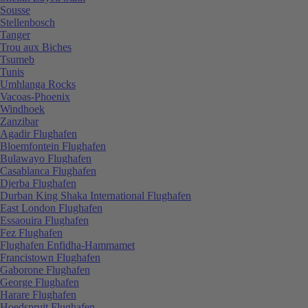
Sousse
Stellenbosch
Tanger
Trou aux Biches
Tsumeb
Tunis
Umhlanga Rocks
Vacoas-Phoenix
Windhoek
Zanzibar
Agadir Flughafen
Bloemfontein Flughafen
Bulawayo Flughafen
Casablanca Flughafen
Djerba Flughafen
Durban King Shaka International Flughafen
East London Flughafen
Essaouira Flughafen
Fez Flughafen
Flughafen Enfidha-Hammamet
Francistown Flughafen
Gaborone Flughafen
George Flughafen
Harare Flughafen
Hoedspruit Flughafen