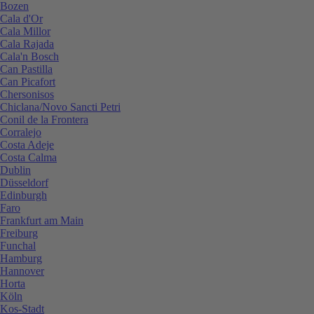
Bozen
Cala d'Or
Cala Millor
Cala Rajada
Cala'n Bosch
Can Pastilla
Can Picafort
Chersonisos
Chiclana/Novo Sancti Petri
Conil de la Frontera
Corralejo
Costa Adeje
Costa Calma
Dublin
Düsseldorf
Edinburgh
Faro
Frankfurt am Main
Freiburg
Funchal
Hamburg
Hannover
Horta
Köln
Kos-Stadt