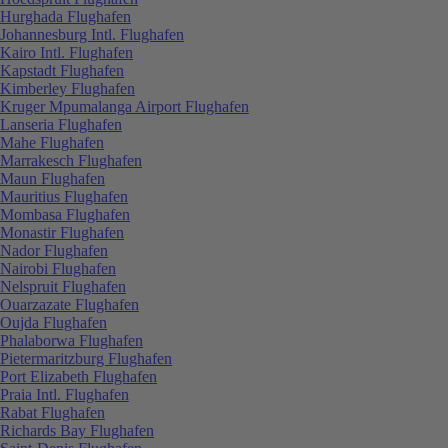
Hurghada Flughafen
Johannesburg Intl. Flughafen
Kairo Intl. Flughafen
Kapstadt Flughafen
Kimberley Flughafen
Kruger Mpumalanga Airport Flughafen
Lanseria Flughafen
Mahe Flughafen
Marrakesch Flughafen
Maun Flughafen
Mauritius Flughafen
Mombasa Flughafen
Monastir Flughafen
Nador Flughafen
Nairobi Flughafen
Nelspruit Flughafen
Ouarzazate Flughafen
Oujda Flughafen
Phalaborwa Flughafen
Pietermaritzburg Flughafen
Port Elizabeth Flughafen
Praia Intl. Flughafen
Rabat Flughafen
Richards Bay Flughafen