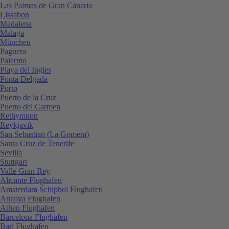
Las Palmas de Gran Canaria
Lissabon
Madalena
Malaga
München
Paguera
Palermo
Playa del Ingles
Ponta Delgada
Porto
Puerto de la Cruz
Puerto del Carmen
Rethymnon
Reykjavik
San Sebastian (La Gomera)
Santa Cruz de Tenerife
Sevilla
Stuttgart
Valle Gran Rey
Alicante Flughafen
Amsterdam Schiphol Flughafen
Antalya Flughafen
Athen Flughafen
Barcelona Flughafen
Bari Flughafen