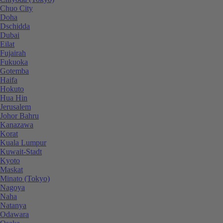
Chuo City
Doha
Dschidda
Dubai
Eilat
Fujairah
Fukuoka
Gotemba
Haifa
Hokuto
Hua Hin
Jerusalem
Johor Bahru
Kanazawa
Korat
Kuala Lumpur
Kuwait-Stadt
Kyoto
Maskat
Minato (Tokyo)
Nagoya
Naha
Natanya
Odawara