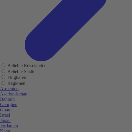
Beliebte Reiseländer
Beliebte Städte
Flughäfen
Regionen
Armenien
Aserbaidschan
Bahrain
Georgien
Guam
Israel
Japan
Jordanien
Katar