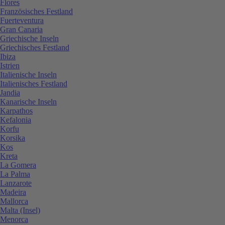
Flores
Französisches Festland
Fuerteventura
Gran Canaria
Griechische Inseln
Griechisches Festland
Ibiza
Istrien
Italienische Inseln
Italienisches Festland
Jandia
Kanarische Inseln
Karpathos
Kefalonia
Korfu
Korsika
Kos
Kreta
La Gomera
La Palma
Lanzarote
Madeira
Mallorca
Malta (Insel)
Menorca