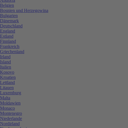
Andorra
Belgien
Bosnien und Herzegowina
Bulgarien
Dänemark
Deutschland
England
Estland
Finnland
Frankreich
Griechenland
Irland
Island
Italien
Kosovo
Kroatien
Lettland
Litauen
Luxemburg
Malta
Moldawien
Monaco
Montenegro
Niederlande
Nordirland