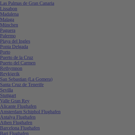
Las Palmas de Gran Canaria
Lissabon
Madalena
Malaga
München
Paguera
Palermo
Playa del Ingles
Ponta Delgada
Porto
Puerto de la Cruz
Puerto del Carmen
Rethymnon
Reykjavik
San Sebastian (La Gomera)
Santa Cruz de Tenerife
Sevilla
Stuttgart
Valle Gran Rey
Alicante Flughafen
Amsterdam Schiphol Flughafen
Antalya Flughafen
Athen Flughafen
Barcelona Flughafen
Bari Flughafen