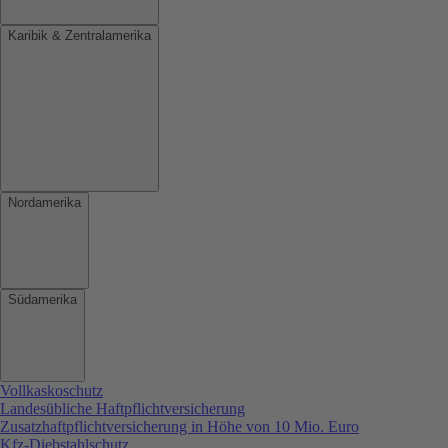
Karibik & Zentralamerika
Nordamerika
Südamerika
Vollkaskoschutz
Landesübliche Haftpflichtversicherung
Zusatzhaftpflichtversicherung in Höhe von 10 Mio. Euro
Kfz-Diebstahlschutz