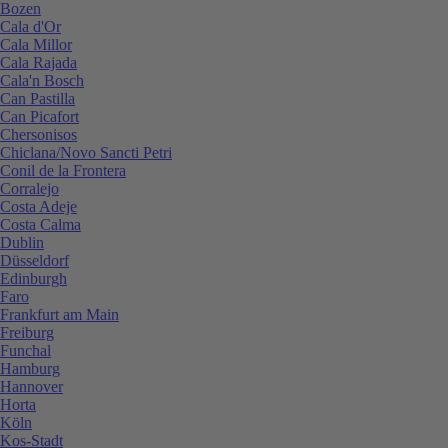
Bozen
Cala d'Or
Cala Millor
Cala Rajada
Cala'n Bosch
Can Pastilla
Can Picafort
Chersonisos
Chiclana/Novo Sancti Petri
Conil de la Frontera
Corralejo
Costa Adeje
Costa Calma
Dublin
Düsseldorf
Edinburgh
Faro
Frankfurt am Main
Freiburg
Funchal
Hamburg
Hannover
Horta
Köln
Kos-Stadt