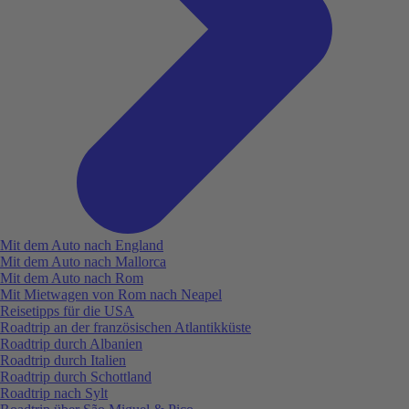
Mit dem Auto nach England
Mit dem Auto nach Mallorca
Mit dem Auto nach Rom
Mit Mietwagen von Rom nach Neapel
Reisetipps für die USA
Roadtrip an der französischen Atlantikküste
Roadtrip durch Albanien
Roadtrip durch Italien
Roadtrip durch Schottland
Roadtrip nach Sylt