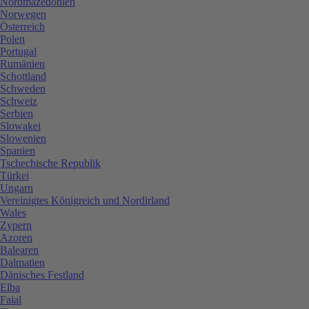
Nordmazedonien
Norwegen
Österreich
Polen
Portugal
Rumänien
Schottland
Schweden
Schweiz
Serbien
Slowakei
Slowenien
Spanien
Tschechische Republik
Türkei
Ungarn
Vereinigtes Königreich und Nordirland
Wales
Zypern
Azoren
Balearen
Dalmatien
Dänisches Festland
Elba
Faial