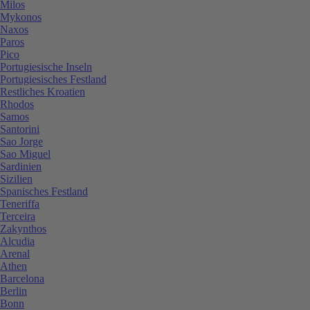
Milos
Mykonos
Naxos
Paros
Pico
Portugiesische Inseln
Portugiesisches Festland
Restliches Kroatien
Rhodos
Samos
Santorini
Sao Jorge
Sao Miguel
Sardinien
Sizilien
Spanisches Festland
Teneriffa
Terceira
Zakynthos
Alcudia
Arenal
Athen
Barcelona
Berlin
Bonn