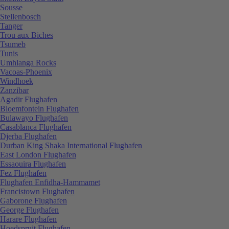
Sousse
Stellenbosch
Tanger
Trou aux Biches
Tsumeb
Tunis
Umhlanga Rocks
Vacoas-Phoenix
Windhoek
Zanzibar
Agadir Flughafen
Bloemfontein Flughafen
Bulawayo Flughafen
Casablanca Flughafen
Djerba Flughafen
Durban King Shaka International Flughafen
East London Flughafen
Essaouira Flughafen
Fez Flughafen
Flughafen Enfidha-Hammamet
Francistown Flughafen
Gaborone Flughafen
George Flughafen
Harare Flughafen
Hoedspruit Flughafen