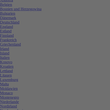
Andorra
Belgien
Bosnien und Herzegowina
Bulgarien
Dänemark
Deutschland
England
Estland
Finnland
Frankreich
Griechenland
Irland
Island
Italien
Kosovo
Kroatien
Lettland
Litauen
Luxemburg
Malta
Moldawien
Monaco
Montenegro
Niederlande
Nordirland