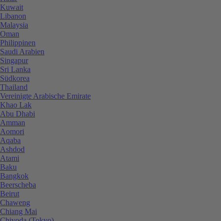
Kuwait
Libanon
Malaysia
Oman
Philippinen
Saudi Arabien
Singapur
Sri Lanka
Südkorea
Thailand
Vereinigte Arabische Emirate
Khao Lak
Abu Dhabi
Amman
Aomori
Aqaba
Ashdod
Atami
Baku
Bangkok
Beerscheba
Beirut
Chaweng
Chiang Mai
Chiyoda (Tokyo)