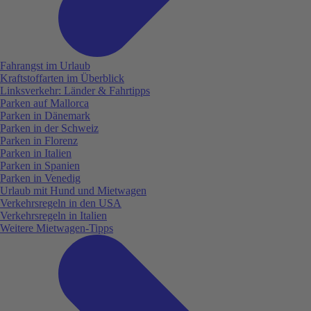
Fahrangst im Urlaub
Kraftstoffarten im Überblick
Linksverkehr: Länder & Fahrtipps
Parken auf Mallorca
Parken in Dänemark
Parken in der Schweiz
Parken in Florenz
Parken in Italien
Parken in Spanien
Parken in Venedig
Urlaub mit Hund und Mietwagen
Verkehrsregeln in den USA
Verkehrsregeln in Italien
Weitere Mietwagen-Tipps