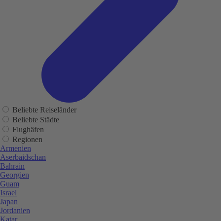
Beliebte Reiseländer
Beliebte Städte
Flughäfen
Regionen
Armenien
Aserbaidschan
Bahrain
Georgien
Guam
Israel
Japan
Jordanien
Katar