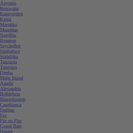
Ägypten
Botswana
Kapeverden
Kenia
Marokko
Mauritius
Namibia
Reunion
Seychellen
Simbabwe
Südafrika
Tanzania
Tunesien
Djerba
Mahe Island
Agadir
Alexandria
Bethlehem
Bloemfontein
Casablanca
Durban
Fez
Flic en Flac
Grand Baie
Harare