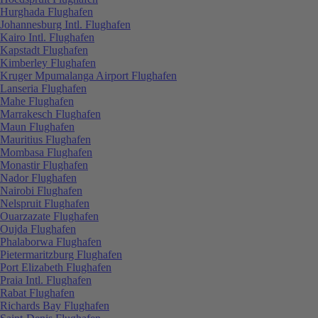
Hurghada Flughafen
Johannesburg Intl. Flughafen
Kairo Intl. Flughafen
Kapstadt Flughafen
Kimberley Flughafen
Kruger Mpumalanga Airport Flughafen
Lanseria Flughafen
Mahe Flughafen
Marrakesch Flughafen
Maun Flughafen
Mauritius Flughafen
Mombasa Flughafen
Monastir Flughafen
Nador Flughafen
Nairobi Flughafen
Nelspruit Flughafen
Ouarzazate Flughafen
Oujda Flughafen
Phalaborwa Flughafen
Pietermaritzburg Flughafen
Port Elizabeth Flughafen
Praia Intl. Flughafen
Rabat Flughafen
Richards Bay Flughafen