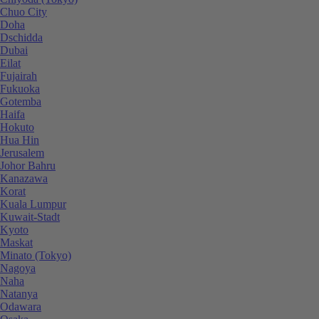
Chuo City
Doha
Dschidda
Dubai
Eilat
Fujairah
Fukuoka
Gotemba
Haifa
Hokuto
Hua Hin
Jerusalem
Johor Bahru
Kanazawa
Korat
Kuala Lumpur
Kuwait-Stadt
Kyoto
Maskat
Minato (Tokyo)
Nagoya
Naha
Natanya
Odawara