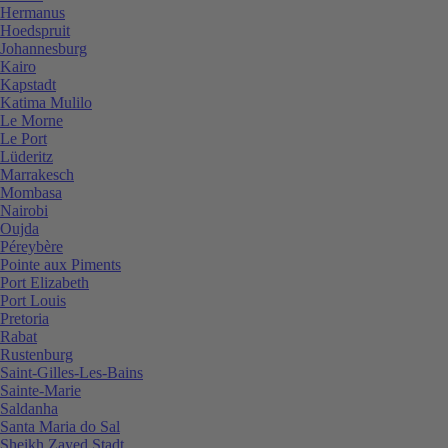
Hermanus
Hoedspruit
Johannesburg
Kairo
Kapstadt
Katima Mulilo
Le Morne
Le Port
Lüderitz
Marrakesch
Mombasa
Nairobi
Oujda
Péreybère
Pointe aux Piments
Port Elizabeth
Port Louis
Pretoria
Rabat
Rustenburg
Saint-Gilles-Les-Bains
Sainte-Marie
Saldanha
Santa Maria do Sal
Sheikh Zayed Stadt