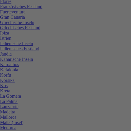
Flores
Französisches Festland
Fuerteventura
Gran Canaria
Griechische Inseln
Griechisches Festland
Ibiza
Istrien
Italienische Inseln
Italienisches Festland
Jandia
Kanarische Inseln
Karpathos
Kefalonia
Korfu
Korsika
Kos
Kreta
La Gomera
La Palma
Lanzarote
Madeira
Mallorca
Malta (Insel)
Menorca