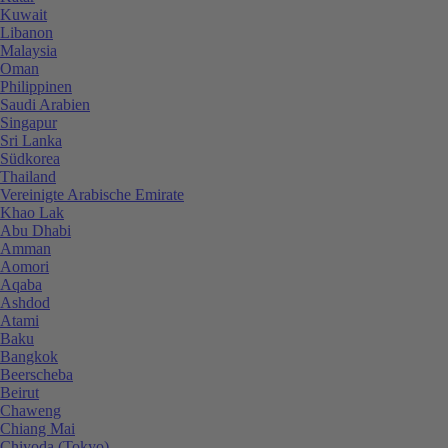
Kuwait
Libanon
Malaysia
Oman
Philippinen
Saudi Arabien
Singapur
Sri Lanka
Südkorea
Thailand
Vereinigte Arabische Emirate
Khao Lak
Abu Dhabi
Amman
Aomori
Aqaba
Ashdod
Atami
Baku
Bangkok
Beerscheba
Beirut
Chaweng
Chiang Mai
Chiyoda (Tokyo)