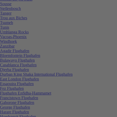
Sousse
Stellenbosch
Tanger
Trou aux Biches
Tsumeb
Tunis
Umhlanga Rocks
Vacoas-Phoenix
Windhoek
Zanzibar
Agadir Flughafen
Bloemfontein Flughafen
Bulawayo Flughafen
Casablanca Flughafen
Djerba Flughafen
Durban King Shaka International Flughafen
East London Flughafen
Essaouira Flughafen
Fez Flughafen
Flughafen Enfidha-Hammamet
Francistown Flughafen
Gaborone Flughafen
George Flughafen
Harare Flughafen
Hoedspruit Flughafen