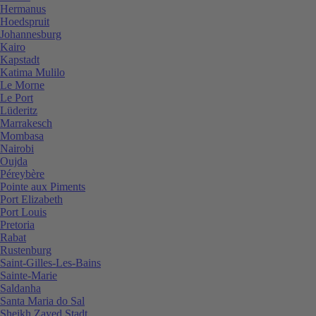
Hermanus
Hoedspruit
Johannesburg
Kairo
Kapstadt
Katima Mulilo
Le Morne
Le Port
Lüderitz
Marrakesch
Mombasa
Nairobi
Oujda
Péreybère
Pointe aux Piments
Port Elizabeth
Port Louis
Pretoria
Rabat
Rustenburg
Saint-Gilles-Les-Bains
Sainte-Marie
Saldanha
Santa Maria do Sal
Sheikh Zayed Stadt