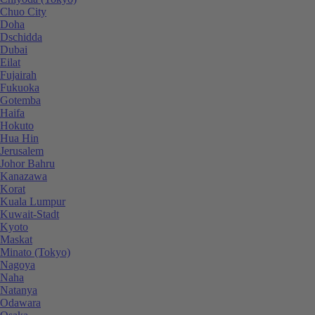
Chuo City
Doha
Dschidda
Dubai
Eilat
Fujairah
Fukuoka
Gotemba
Haifa
Hokuto
Hua Hin
Jerusalem
Johor Bahru
Kanazawa
Korat
Kuala Lumpur
Kuwait-Stadt
Kyoto
Maskat
Minato (Tokyo)
Nagoya
Naha
Natanya
Odawara