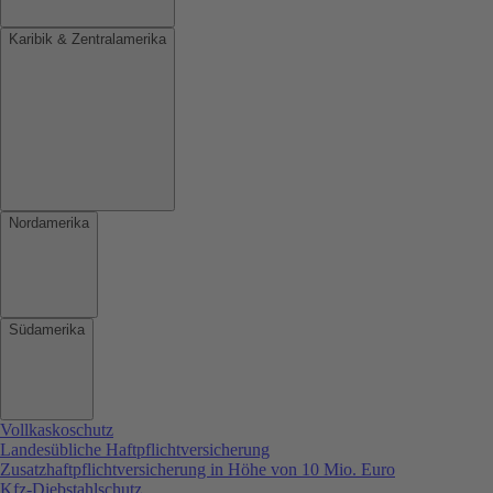
Karibik & Zentralamerika
Nordamerika
Südamerika
Vollkaskoschutz
Landesübliche Haftpflichtversicherung
Zusatzhaftpflichtversicherung in Höhe von 10 Mio. Euro
Kfz-Diebstahlschutz