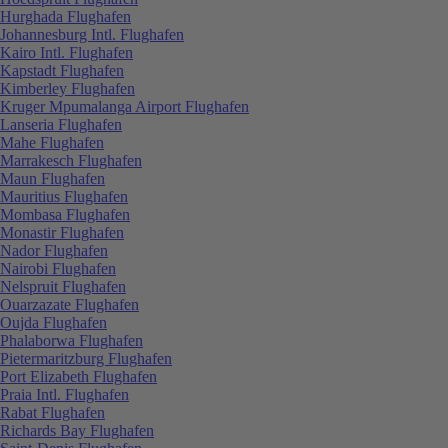
Hurghada Flughafen
Johannesburg Intl. Flughafen
Kairo Intl. Flughafen
Kapstadt Flughafen
Kimberley Flughafen
Kruger Mpumalanga Airport Flughafen
Lanseria Flughafen
Mahe Flughafen
Marrakesch Flughafen
Maun Flughafen
Mauritius Flughafen
Mombasa Flughafen
Monastir Flughafen
Nador Flughafen
Nairobi Flughafen
Nelspruit Flughafen
Ouarzazate Flughafen
Oujda Flughafen
Phalaborwa Flughafen
Pietermaritzburg Flughafen
Port Elizabeth Flughafen
Praia Intl. Flughafen
Rabat Flughafen
Richards Bay Flughafen