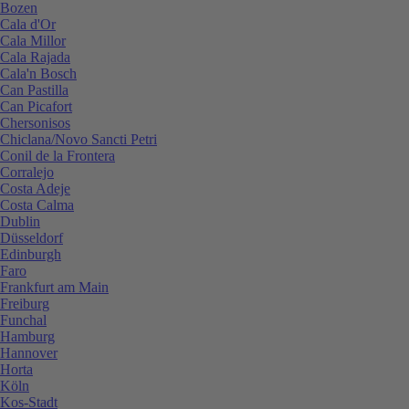
Bozen
Cala d'Or
Cala Millor
Cala Rajada
Cala'n Bosch
Can Pastilla
Can Picafort
Chersonisos
Chiclana/Novo Sancti Petri
Conil de la Frontera
Corralejo
Costa Adeje
Costa Calma
Dublin
Düsseldorf
Edinburgh
Faro
Frankfurt am Main
Freiburg
Funchal
Hamburg
Hannover
Horta
Köln
Kos-Stadt