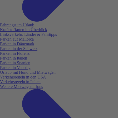
Fahrangst im Urlaub
Kraftstoffarten im Überblick
Linksverkehr: Länder & Fahrtipps
Parken auf Mallorca
Parken in Dänemark
Parken in der Schweiz
Parken in Florenz
Parken in Italien
Parken in Spanien
Parken in Venedig
Urlaub mit Hund und Mietwagen
Verkehrsregeln in den USA
Verkehrsregeln in Italien
Weitere Mietwagen-Tipps