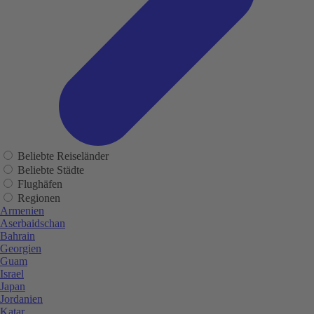
Beliebte Reiseländer
Beliebte Städte
Flughäfen
Regionen
Armenien
Aserbaidschan
Bahrain
Georgien
Guam
Israel
Japan
Jordanien
Katar