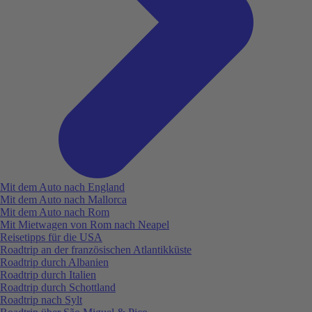
Mit dem Auto nach England
Mit dem Auto nach Mallorca
Mit dem Auto nach Rom
Mit Mietwagen von Rom nach Neapel
Reisetipps für die USA
Roadtrip an der französischen Atlantikküste
Roadtrip durch Albanien
Roadtrip durch Italien
Roadtrip durch Schottland
Roadtrip nach Sylt