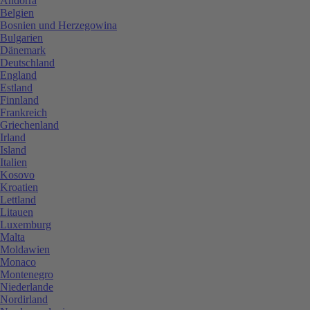
Andorra
Belgien
Bosnien und Herzegowina
Bulgarien
Dänemark
Deutschland
England
Estland
Finnland
Frankreich
Griechenland
Irland
Island
Italien
Kosovo
Kroatien
Lettland
Litauen
Luxemburg
Malta
Moldawien
Monaco
Montenegro
Niederlande
Nordirland