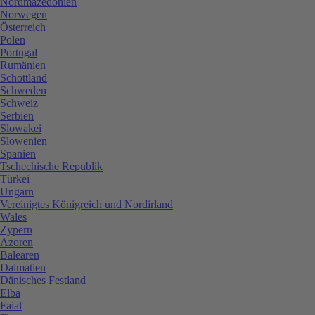
Nordmazedonien
Norwegen
Österreich
Polen
Portugal
Rumänien
Schottland
Schweden
Schweiz
Serbien
Slowakei
Slowenien
Spanien
Tschechische Republik
Türkei
Ungarn
Vereinigtes Königreich und Nordirland
Wales
Zypern
Azoren
Balearen
Dalmatien
Dänisches Festland
Elba
Faial