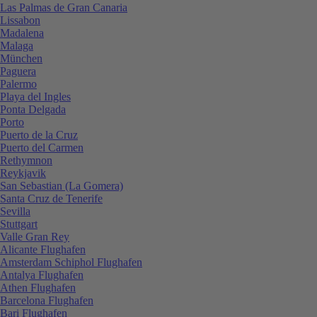
Las Palmas de Gran Canaria
Lissabon
Madalena
Malaga
München
Paguera
Palermo
Playa del Ingles
Ponta Delgada
Porto
Puerto de la Cruz
Puerto del Carmen
Rethymnon
Reykjavik
San Sebastian (La Gomera)
Santa Cruz de Tenerife
Sevilla
Stuttgart
Valle Gran Rey
Alicante Flughafen
Amsterdam Schiphol Flughafen
Antalya Flughafen
Athen Flughafen
Barcelona Flughafen
Bari Flughafen