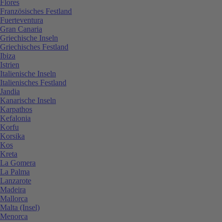
Flores
Französisches Festland
Fuerteventura
Gran Canaria
Griechische Inseln
Griechisches Festland
Ibiza
Istrien
Italienische Inseln
Italienisches Festland
Jandia
Kanarische Inseln
Karpathos
Kefalonia
Korfu
Korsika
Kos
Kreta
La Gomera
La Palma
Lanzarote
Madeira
Mallorca
Malta (Insel)
Menorca