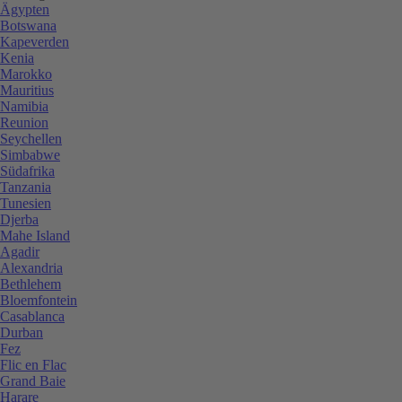
Ägypten
Botswana
Kapeverden
Kenia
Marokko
Mauritius
Namibia
Reunion
Seychellen
Simbabwe
Südafrika
Tanzania
Tunesien
Djerba
Mahe Island
Agadir
Alexandria
Bethlehem
Bloemfontein
Casablanca
Durban
Fez
Flic en Flac
Grand Baie
Harare