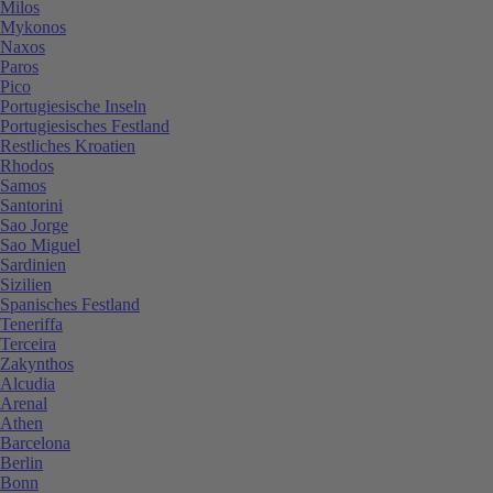
Milos
Mykonos
Naxos
Paros
Pico
Portugiesische Inseln
Portugiesisches Festland
Restliches Kroatien
Rhodos
Samos
Santorini
Sao Jorge
Sao Miguel
Sardinien
Sizilien
Spanisches Festland
Teneriffa
Terceira
Zakynthos
Alcudia
Arenal
Athen
Barcelona
Berlin
Bonn