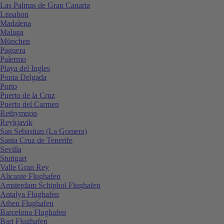
Las Palmas de Gran Canaria
Lissabon
Madalena
Malaga
München
Paguera
Palermo
Playa del Ingles
Ponta Delgada
Porto
Puerto de la Cruz
Puerto del Carmen
Rethymnon
Reykjavik
San Sebastian (La Gomera)
Santa Cruz de Tenerife
Sevilla
Stuttgart
Valle Gran Rey
Alicante Flughafen
Amsterdam Schiphol Flughafen
Antalya Flughafen
Athen Flughafen
Barcelona Flughafen
Bari Flughafen