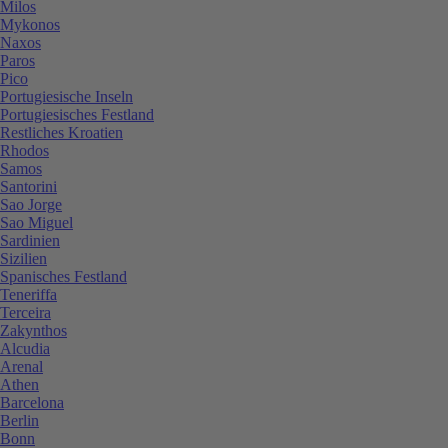
Milos
Mykonos
Naxos
Paros
Pico
Portugiesische Inseln
Portugiesisches Festland
Restliches Kroatien
Rhodos
Samos
Santorini
Sao Jorge
Sao Miguel
Sardinien
Sizilien
Spanisches Festland
Teneriffa
Terceira
Zakynthos
Alcudia
Arenal
Athen
Barcelona
Berlin
Bonn