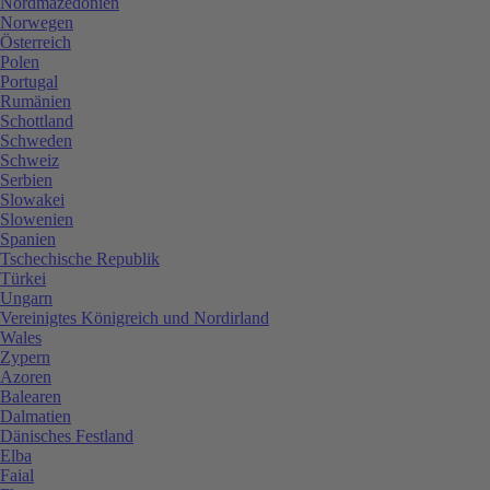
Nordmazedonien
Norwegen
Österreich
Polen
Portugal
Rumänien
Schottland
Schweden
Schweiz
Serbien
Slowakei
Slowenien
Spanien
Tschechische Republik
Türkei
Ungarn
Vereinigtes Königreich und Nordirland
Wales
Zypern
Azoren
Balearen
Dalmatien
Dänisches Festland
Elba
Faial