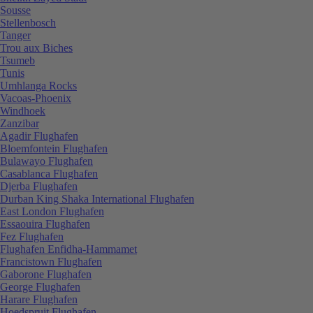
Sousse
Stellenbosch
Tanger
Trou aux Biches
Tsumeb
Tunis
Umhlanga Rocks
Vacoas-Phoenix
Windhoek
Zanzibar
Agadir Flughafen
Bloemfontein Flughafen
Bulawayo Flughafen
Casablanca Flughafen
Djerba Flughafen
Durban King Shaka International Flughafen
East London Flughafen
Essaouira Flughafen
Fez Flughafen
Flughafen Enfidha-Hammamet
Francistown Flughafen
Gaborone Flughafen
George Flughafen
Harare Flughafen
Hoedspruit Flughafen