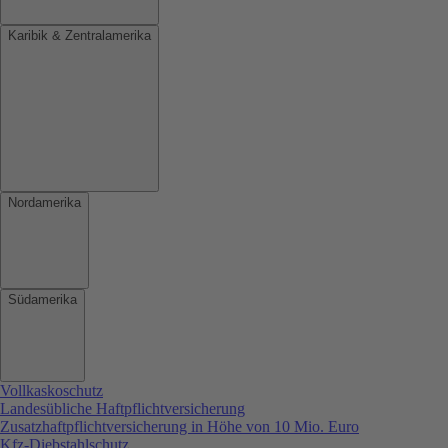
Karibik & Zentralamerika
Nordamerika
Südamerika
Vollkaskoschutz
Landesübliche Haftpflichtversicherung
Zusatzhaftpflichtversicherung in Höhe von 10 Mio. Euro
Kfz-Diebstahlschutz