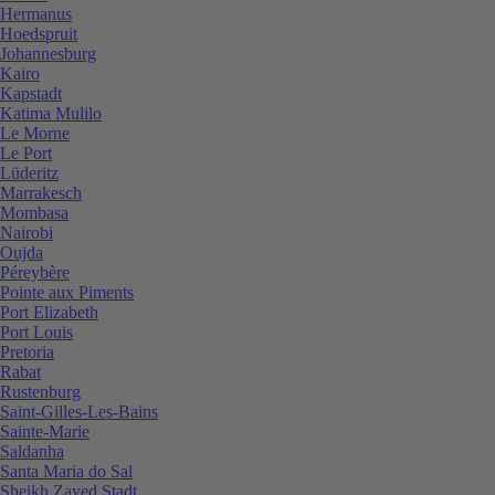
Hermanus
Hoedspruit
Johannesburg
Kairo
Kapstadt
Katima Mulilo
Le Morne
Le Port
Lüderitz
Marrakesch
Mombasa
Nairobi
Oujda
Péreybère
Pointe aux Piments
Port Elizabeth
Port Louis
Pretoria
Rabat
Rustenburg
Saint-Gilles-Les-Bains
Sainte-Marie
Saldanha
Santa Maria do Sal
Sheikh Zayed Stadt