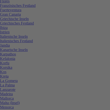
Flores
Französisches Festland
Fuerteventura
Gran Canaria
Griechische Inseln
Griechisches Festland
Ibiza
Istrien
Italienische Inseln
Italienisches Festland
Jandia
Kanarische Inseln
Karpathos
Kefalonia
Korfu
Korsika
Kos
Kreta
La Gomera
La Palma
Lanzarote
Madeira
Mallorca
Malta (Insel)
Menorca