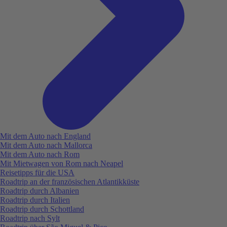
Mit dem Auto nach England
Mit dem Auto nach Mallorca
Mit dem Auto nach Rom
Mit Mietwagen von Rom nach Neapel
Reisetipps für die USA
Roadtrip an der französischen Atlantikküste
Roadtrip durch Albanien
Roadtrip durch Italien
Roadtrip durch Schottland
Roadtrip nach Sylt