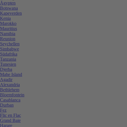
Ägypten
Botswana
Kapeverden
Kenia
Marokko
Mauritius
Namibia
Reunion
Seychellen
Simbabwe
Südafrika
Tanzania
Tunesien
Djerba
Mahe Island
Agadir
Alexandria
Bethlehem
Bloemfontein
Casablanca
Durban
Fez
Flic en Flac
Grand Baie
Harare