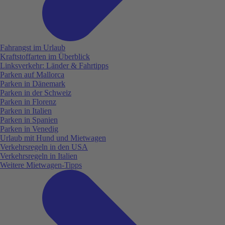
Fahrangst im Urlaub
Kraftstoffarten im Überblick
Linksverkehr: Länder & Fahrtipps
Parken auf Mallorca
Parken in Dänemark
Parken in der Schweiz
Parken in Florenz
Parken in Italien
Parken in Spanien
Parken in Venedig
Urlaub mit Hund und Mietwagen
Verkehrsregeln in den USA
Verkehrsregeln in Italien
Weitere Mietwagen-Tipps