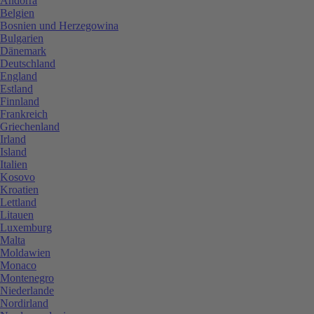
Andorra
Belgien
Bosnien und Herzegowina
Bulgarien
Dänemark
Deutschland
England
Estland
Finnland
Frankreich
Griechenland
Irland
Island
Italien
Kosovo
Kroatien
Lettland
Litauen
Luxemburg
Malta
Moldawien
Monaco
Montenegro
Niederlande
Nordirland