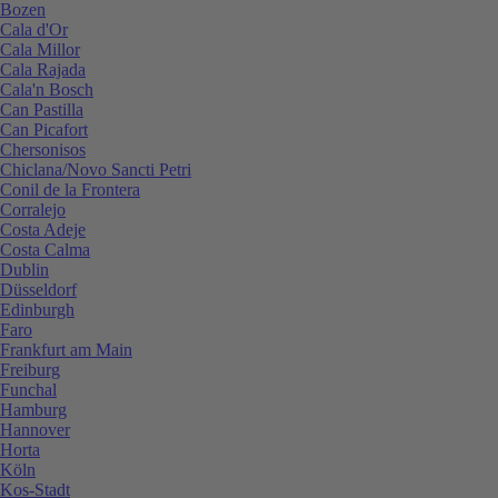
Bozen
Cala d'Or
Cala Millor
Cala Rajada
Cala'n Bosch
Can Pastilla
Can Picafort
Chersonisos
Chiclana/Novo Sancti Petri
Conil de la Frontera
Corralejo
Costa Adeje
Costa Calma
Dublin
Düsseldorf
Edinburgh
Faro
Frankfurt am Main
Freiburg
Funchal
Hamburg
Hannover
Horta
Köln
Kos-Stadt