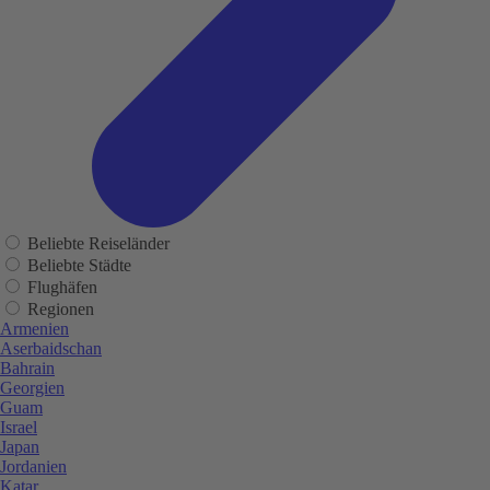
Beliebte Reiseländer
Beliebte Städte
Flughäfen
Regionen
Armenien
Aserbaidschan
Bahrain
Georgien
Guam
Israel
Japan
Jordanien
Katar