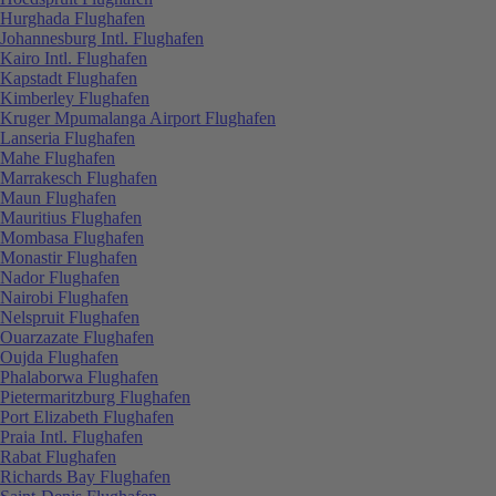
Hurghada Flughafen
Johannesburg Intl. Flughafen
Kairo Intl. Flughafen
Kapstadt Flughafen
Kimberley Flughafen
Kruger Mpumalanga Airport Flughafen
Lanseria Flughafen
Mahe Flughafen
Marrakesch Flughafen
Maun Flughafen
Mauritius Flughafen
Mombasa Flughafen
Monastir Flughafen
Nador Flughafen
Nairobi Flughafen
Nelspruit Flughafen
Ouarzazate Flughafen
Oujda Flughafen
Phalaborwa Flughafen
Pietermaritzburg Flughafen
Port Elizabeth Flughafen
Praia Intl. Flughafen
Rabat Flughafen
Richards Bay Flughafen