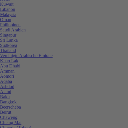
Kuwait
Libanon
Malaysia
Oman
Philippinen
Saudi Arabien
Singapur
Sri Lanka
Südkorea
Thailand
Vereinigte Arabische Emirate
Khao Lak
Abu Dhabi
Amman
Aomori
Aqaba
Ashdod
Atami
Baku
Bangkok
Beerscheba
Beirut
Chaweng
Chiang Mai
Chiyoda (Tokyo)