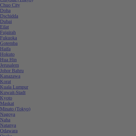
Chuo City
Doha
Dschidda
Dubai
Eilat
Fujairah
Fukuoka
Gotemba
Haifa
Hokuto
Hua Hin
Jerusalem
Johor Bahru
Kanazawa
Korat
Kuala Lumpur
Kuwait-Stadt
Kyoto
Maskat
Minato (Tokyo)
Nagoya
Naha
Natanya
Odawara