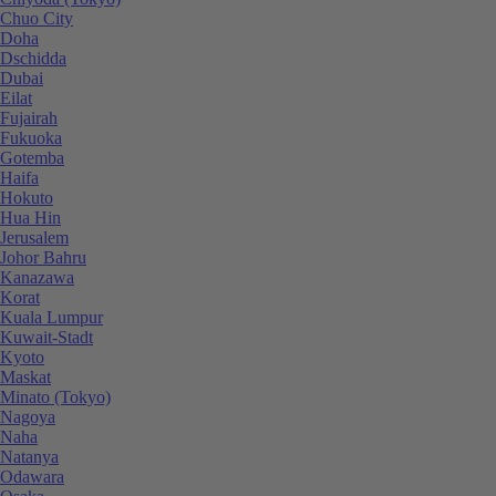
Chuo City
Doha
Dschidda
Dubai
Eilat
Fujairah
Fukuoka
Gotemba
Haifa
Hokuto
Hua Hin
Jerusalem
Johor Bahru
Kanazawa
Korat
Kuala Lumpur
Kuwait-Stadt
Kyoto
Maskat
Minato (Tokyo)
Nagoya
Naha
Natanya
Odawara