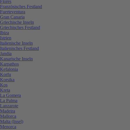
Flores
Französisches Festland
Fuerteventura
Gran Canaria
Griechische Inseln
Griechisches Festland
Ibiza
Istrien
Italienische Inseln
Italienisches Festland
Jandia
Kanarische Inseln
Karpathos
Kefalonia
Korfu
Korsika
Kos
Kreta
La Gomera
La Palma
Lanzarote
Madeira
Mallorca
Malta (Insel)
Menorca