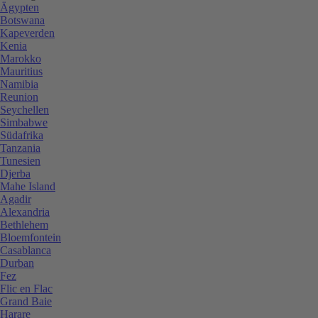
Ägypten
Botswana
Kapeverden
Kenia
Marokko
Mauritius
Namibia
Reunion
Seychellen
Simbabwe
Südafrika
Tanzania
Tunesien
Djerba
Mahe Island
Agadir
Alexandria
Bethlehem
Bloemfontein
Casablanca
Durban
Fez
Flic en Flac
Grand Baie
Harare