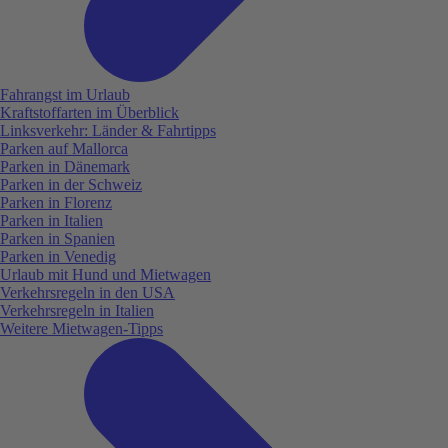
Fahrangst im Urlaub
Kraftstoffarten im Überblick
Linksverkehr: Länder & Fahrtipps
Parken auf Mallorca
Parken in Dänemark
Parken in der Schweiz
Parken in Florenz
Parken in Italien
Parken in Spanien
Parken in Venedig
Urlaub mit Hund und Mietwagen
Verkehrsregeln in den USA
Verkehrsregeln in Italien
Weitere Mietwagen-Tipps