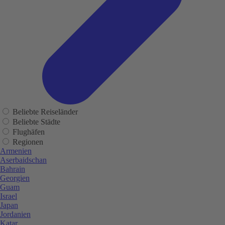
Beliebte Reiseländer
Beliebte Städte
Flughäfen
Regionen
Armenien
Aserbaidschan
Bahrain
Georgien
Guam
Israel
Japan
Jordanien
Katar