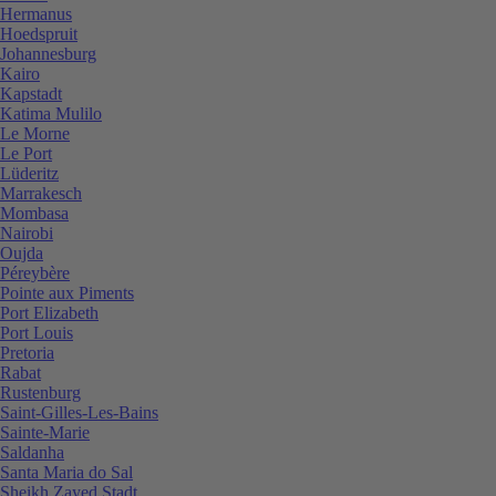
Hermanus
Hoedspruit
Johannesburg
Kairo
Kapstadt
Katima Mulilo
Le Morne
Le Port
Lüderitz
Marrakesch
Mombasa
Nairobi
Oujda
Péreybère
Pointe aux Piments
Port Elizabeth
Port Louis
Pretoria
Rabat
Rustenburg
Saint-Gilles-Les-Bains
Sainte-Marie
Saldanha
Santa Maria do Sal
Sheikh Zayed Stadt