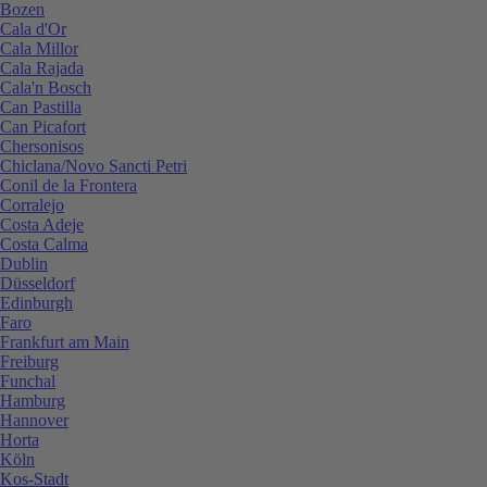
Bozen
Cala d'Or
Cala Millor
Cala Rajada
Cala'n Bosch
Can Pastilla
Can Picafort
Chersonisos
Chiclana/Novo Sancti Petri
Conil de la Frontera
Corralejo
Costa Adeje
Costa Calma
Dublin
Düsseldorf
Edinburgh
Faro
Frankfurt am Main
Freiburg
Funchal
Hamburg
Hannover
Horta
Köln
Kos-Stadt