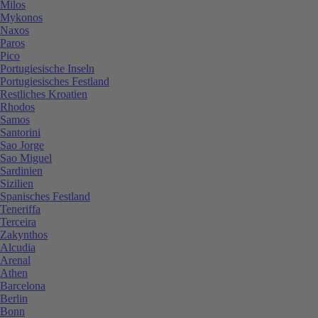
Milos
Mykonos
Naxos
Paros
Pico
Portugiesische Inseln
Portugiesisches Festland
Restliches Kroatien
Rhodos
Samos
Santorini
Sao Jorge
Sao Miguel
Sardinien
Sizilien
Spanisches Festland
Teneriffa
Terceira
Zakynthos
Alcudia
Arenal
Athen
Barcelona
Berlin
Bonn