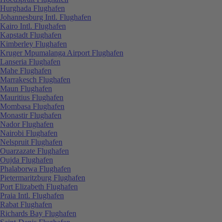
Hurghada Flughafen
Johannesburg Intl. Flughafen
Kairo Intl. Flughafen
Kapstadt Flughafen
Kimberley Flughafen
Kruger Mpumalanga Airport Flughafen
Lanseria Flughafen
Mahe Flughafen
Marrakesch Flughafen
Maun Flughafen
Mauritius Flughafen
Mombasa Flughafen
Monastir Flughafen
Nador Flughafen
Nairobi Flughafen
Nelspruit Flughafen
Ouarzazate Flughafen
Oujda Flughafen
Phalaborwa Flughafen
Pietermaritzburg Flughafen
Port Elizabeth Flughafen
Praia Intl. Flughafen
Rabat Flughafen
Richards Bay Flughafen