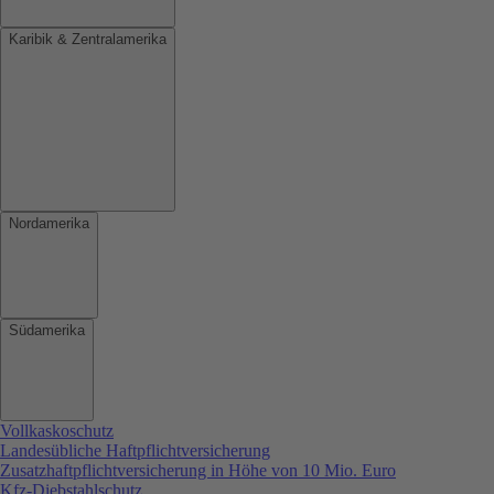
Karibik & Zentralamerika
Nordamerika
Südamerika
Vollkaskoschutz
Landesübliche Haftpflichtversicherung
Zusatzhaftpflichtversicherung in Höhe von 10 Mio. Euro
Kfz-Diebstahlschutz