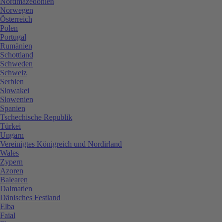
Nordmazedonien
Norwegen
Österreich
Polen
Portugal
Rumänien
Schottland
Schweden
Schweiz
Serbien
Slowakei
Slowenien
Spanien
Tschechische Republik
Türkei
Ungarn
Vereinigtes Königreich und Nordirland
Wales
Zypern
Azoren
Balearen
Dalmatien
Dänisches Festland
Elba
Faial