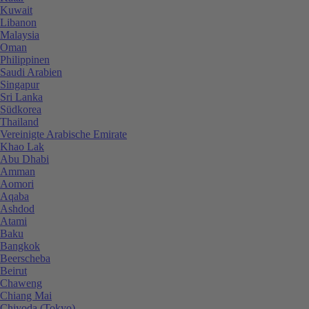
Kuwait
Libanon
Malaysia
Oman
Philippinen
Saudi Arabien
Singapur
Sri Lanka
Südkorea
Thailand
Vereinigte Arabische Emirate
Khao Lak
Abu Dhabi
Amman
Aomori
Aqaba
Ashdod
Atami
Baku
Bangkok
Beerscheba
Beirut
Chaweng
Chiang Mai
Chiyoda (Tokyo)