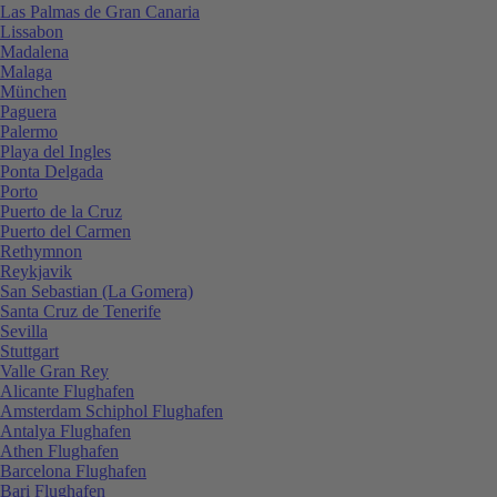
Las Palmas de Gran Canaria
Lissabon
Madalena
Malaga
München
Paguera
Palermo
Playa del Ingles
Ponta Delgada
Porto
Puerto de la Cruz
Puerto del Carmen
Rethymnon
Reykjavik
San Sebastian (La Gomera)
Santa Cruz de Tenerife
Sevilla
Stuttgart
Valle Gran Rey
Alicante Flughafen
Amsterdam Schiphol Flughafen
Antalya Flughafen
Athen Flughafen
Barcelona Flughafen
Bari Flughafen