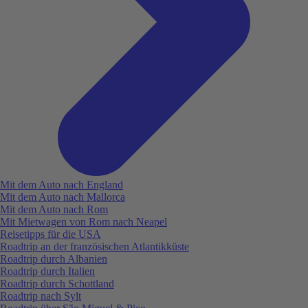
Mit dem Auto nach England
Mit dem Auto nach Mallorca
Mit dem Auto nach Rom
Mit Mietwagen von Rom nach Neapel
Reisetipps für die USA
Roadtrip an der französischen Atlantikküste
Roadtrip durch Albanien
Roadtrip durch Italien
Roadtrip durch Schottland
Roadtrip nach Sylt