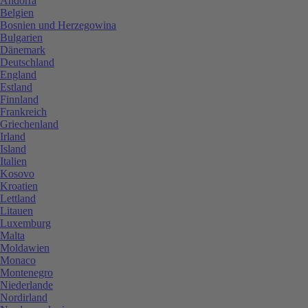
Andorra
Belgien
Bosnien und Herzegowina
Bulgarien
Dänemark
Deutschland
England
Estland
Finnland
Frankreich
Griechenland
Irland
Island
Italien
Kosovo
Kroatien
Lettland
Litauen
Luxemburg
Malta
Moldawien
Monaco
Montenegro
Niederlande
Nordirland