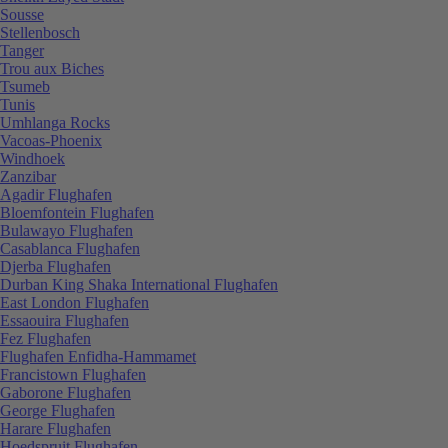
Sousse
Stellenbosch
Tanger
Trou aux Biches
Tsumeb
Tunis
Umhlanga Rocks
Vacoas-Phoenix
Windhoek
Zanzibar
Agadir Flughafen
Bloemfontein Flughafen
Bulawayo Flughafen
Casablanca Flughafen
Djerba Flughafen
Durban King Shaka International Flughafen
East London Flughafen
Essaouira Flughafen
Fez Flughafen
Flughafen Enfidha-Hammamet
Francistown Flughafen
Gaborone Flughafen
George Flughafen
Harare Flughafen
Hoedspruit Flughafen