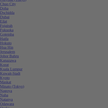
Chuo City
Doha
Dschidda
Dubai
Eilat
Fujairah
Fukuoka
Gotemba
Haifa
Hokuto
Hua Hin
Jerusalem
Johor Bahru
Kanazawa
Korat
Kuala Lumpur
Kuwait-Stadt
Kyoto
Maskat
Minato (Tokyo)
Nagoya
Naha
Natanya
Odawara