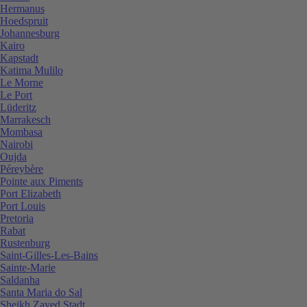
Hermanus
Hoedspruit
Johannesburg
Kairo
Kapstadt
Katima Mulilo
Le Morne
Le Port
Lüderitz
Marrakesch
Mombasa
Nairobi
Oujda
Péreybère
Pointe aux Piments
Port Elizabeth
Port Louis
Pretoria
Rabat
Rustenburg
Saint-Gilles-Les-Bains
Sainte-Marie
Saldanha
Santa Maria do Sal
Sheikh Zayed Stadt