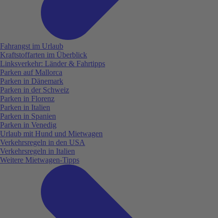
Fahrangst im Urlaub
Kraftstoffarten im Überblick
Linksverkehr: Länder & Fahrtipps
Parken auf Mallorca
Parken in Dänemark
Parken in der Schweiz
Parken in Florenz
Parken in Italien
Parken in Spanien
Parken in Venedig
Urlaub mit Hund und Mietwagen
Verkehrsregeln in den USA
Verkehrsregeln in Italien
Weitere Mietwagen-Tipps