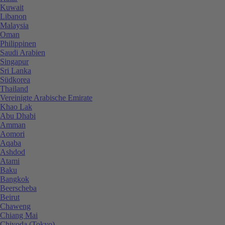
Kuwait
Libanon
Malaysia
Oman
Philippinen
Saudi Arabien
Singapur
Sri Lanka
Südkorea
Thailand
Vereinigte Arabische Emirate
Khao Lak
Abu Dhabi
Amman
Aomori
Aqaba
Ashdod
Atami
Baku
Bangkok
Beerscheba
Beirut
Chaweng
Chiang Mai
Chiyoda (Tokyo)