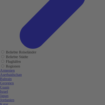
Beliebte Reiseländer
Beliebte Städte
Flughäfen
Regionen
Armenien
Aserbaidschan
Bahrain
Georgien
Guam
Israel
Japan
Jordanien
Katar