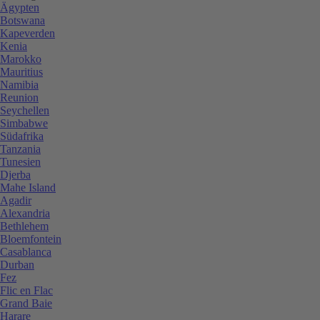
Ägypten
Botswana
Kapeverden
Kenia
Marokko
Mauritius
Namibia
Reunion
Seychellen
Simbabwe
Südafrika
Tanzania
Tunesien
Djerba
Mahe Island
Agadir
Alexandria
Bethlehem
Bloemfontein
Casablanca
Durban
Fez
Flic en Flac
Grand Baie
Harare