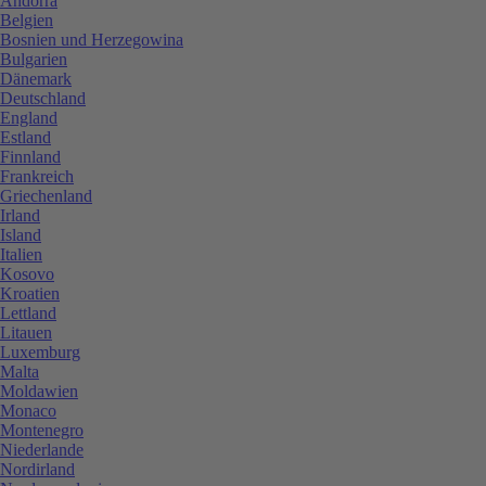
Andorra
Belgien
Bosnien und Herzegowina
Bulgarien
Dänemark
Deutschland
England
Estland
Finnland
Frankreich
Griechenland
Irland
Island
Italien
Kosovo
Kroatien
Lettland
Litauen
Luxemburg
Malta
Moldawien
Monaco
Montenegro
Niederlande
Nordirland