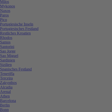
Milos
Mykonos
Naxos
Paros
Pico
Portugiesische Inseln
Portugiesisches Festland
Restliches Kroatien
Rhodos
Samos
Santorini
Sao Jorge
Sao Miguel
Sardinien
Sizilien
Spanisches Festland
Teneriffa
Terceira
Zakynthos
Alcudia
Arenal
Athen
Barcelona
Berlin
Bonn