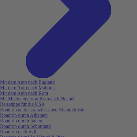
Mit dem Auto nach England
Mit dem Auto nach Mallorca
Mit dem Auto nach Rom
Mit Mietwagen von Rom nach Neapel
Reisetipps für die USA
Roadtrip an der französischen Atlantikküste
Roadtrip durch Albanien
Roadtrip durch Italien
Roadtrip durch Schottland
Roadtrip nach Sylt