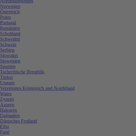
Nordmazedonien
Norwegen
Österreich
Polen
Portugal
Rumänien
Schottland
Schweden
Schweiz
Serbien
Slowakei
Slowenien
Spanien
Tschechische Republik
Türkei
Ungarn
Vereinigtes Königreich und Nordirland
Wales
Zypern
Azoren
Balearen
Dalmatien
Dänisches Festland
Elba
Faial