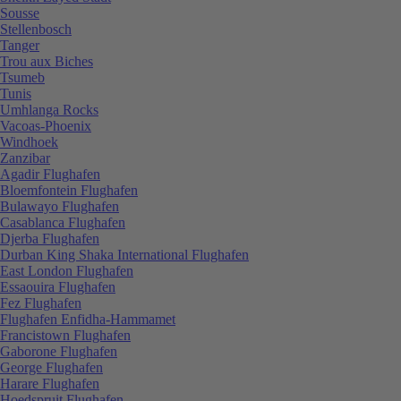
Sousse
Stellenbosch
Tanger
Trou aux Biches
Tsumeb
Tunis
Umhlanga Rocks
Vacoas-Phoenix
Windhoek
Zanzibar
Agadir Flughafen
Bloemfontein Flughafen
Bulawayo Flughafen
Casablanca Flughafen
Djerba Flughafen
Durban King Shaka International Flughafen
East London Flughafen
Essaouira Flughafen
Fez Flughafen
Flughafen Enfidha-Hammamet
Francistown Flughafen
Gaborone Flughafen
George Flughafen
Harare Flughafen
Hoedspruit Flughafen