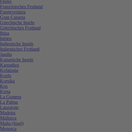
Flores
Französisches Festland
Fuerteventura
Gran Canaria
Griechische Inseln
Griechisches Festland
Ibiza
Istrien
Italienische Inseln
Italienisches Festland
Jandia
Kanarische Inseln
Karpathos
Kefalonia
Korfu
Korsika
Kos
Kreta
La Gomera
La Palma
Lanzarote
Madeira
Mallorca
Malta (Insel)
Menorca