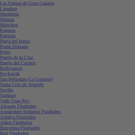
Las Palmas de Gran Canaria
Lissabon
Madalena
Malaga
München
Paguera
Palermo
Playa del Ingles
Ponta Delgada
Porto
Puerto de la Cruz
Puerto del Carmen
Rethymnon
Reykjavik
San Sebastian (La Gomera)
Santa Cruz de Tenerife
Sevilla
Stuttgart
Valle Gran Rey
Alicante Flughafen
Amsterdam Schiphol Flughafen
Antalya Flughafen
Athen Flughafen
Barcelona Flughafen
Bari Flughafen