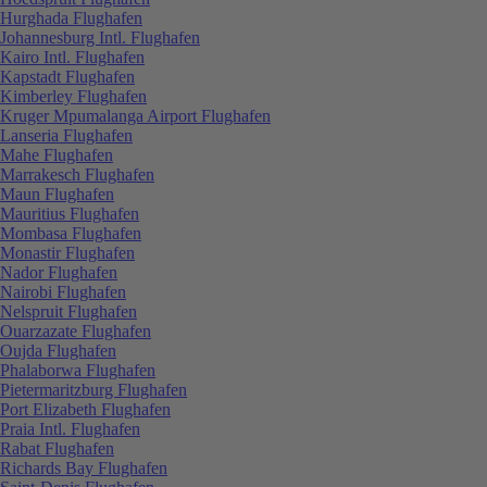
Hurghada Flughafen
Johannesburg Intl. Flughafen
Kairo Intl. Flughafen
Kapstadt Flughafen
Kimberley Flughafen
Kruger Mpumalanga Airport Flughafen
Lanseria Flughafen
Mahe Flughafen
Marrakesch Flughafen
Maun Flughafen
Mauritius Flughafen
Mombasa Flughafen
Monastir Flughafen
Nador Flughafen
Nairobi Flughafen
Nelspruit Flughafen
Ouarzazate Flughafen
Oujda Flughafen
Phalaborwa Flughafen
Pietermaritzburg Flughafen
Port Elizabeth Flughafen
Praia Intl. Flughafen
Rabat Flughafen
Richards Bay Flughafen