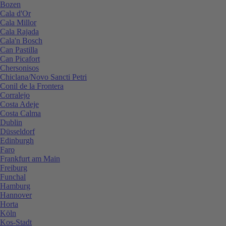
Bozen
Cala d'Or
Cala Millor
Cala Rajada
Cala'n Bosch
Can Pastilla
Can Picafort
Chersonisos
Chiclana/Novo Sancti Petri
Conil de la Frontera
Corralejo
Costa Adeje
Costa Calma
Dublin
Düsseldorf
Edinburgh
Faro
Frankfurt am Main
Freiburg
Funchal
Hamburg
Hannover
Horta
Köln
Kos-Stadt