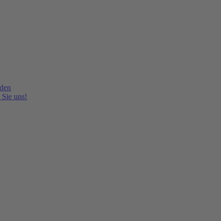
lden
 Sie uns!