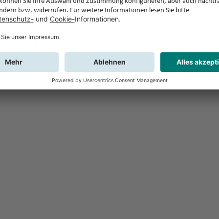
Feedback
Sie haben Fr
Buchung?