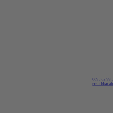
089 / 82 99 
erreichbar a