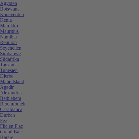
Ägypten
Botswana
Kapeverden
Kenia
Marokko
Mauritius
Namibia
Reunion
Seychellen
Simbabwe
Südafrika
Tanzania
Tunesien
Djerba
Mahe Island
Agadir
Alexandria
Bethlehem
Bloemfontein
Casablanca
Durban
Fez
Flic en Flac
Grand Baie
Harare