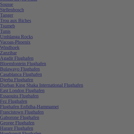
Sousse
Stellenbosch
Tanger
Trou aux Biches
Tsumeb
Tunis
Umhlanga Rocks
Vacoas-Phoenix
Windhoek
Zanzibar
Agadir Flughafen
Bloemfontein Flughafen
Bulawayo Flughafen
Casablanca Flughafen
Djerba Flughafen
Durban King Shaka International Flughafen
East London Flughafen
Essaouira Flughafen
Fez Flughafen
Flughafen Enfidha-Hammamet
Francistown Flughafen
Gaborone Flughafen
George Flughafen
Harare Flughafen
Hoedspruit Flughafen