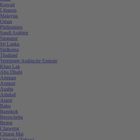
Kuwait
Libanon
Malaysia
Oman
Philippinen
Saudi Arabien
Singapur
Sri Lanka
Südkorea
Thailand
Vereinigte Arabische Emirate
Khao Lak
Abu Dhabi
Amman
Aomori
Aqaba
Ashdod
Atami
Baku
Bangkok
Beerscheba
Beirut
Chaweng
Chiang Mai
Chiyoda (Tokyo)