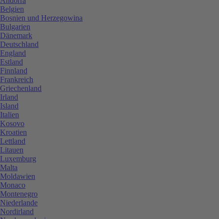
Andorra
Belgien
Bosnien und Herzegowina
Bulgarien
Dänemark
Deutschland
England
Estland
Finnland
Frankreich
Griechenland
Irland
Island
Italien
Kosovo
Kroatien
Lettland
Litauen
Luxemburg
Malta
Moldawien
Monaco
Montenegro
Niederlande
Nordirland