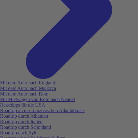
Mit dem Auto nach England
Mit dem Auto nach Mallorca
Mit dem Auto nach Rom
Mit Mietwagen von Rom nach Neapel
Reisetipps für die USA
Roadtrip an der französischen Atlantikküste
Roadtrip durch Albanien
Roadtrip durch Italien
Roadtrip durch Schottland
Roadtrip nach Sylt