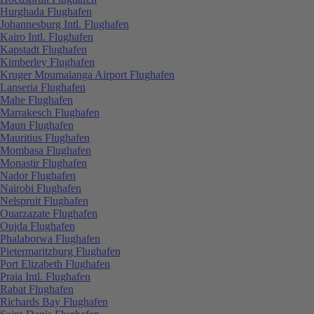
Hurghada Flughafen
Johannesburg Intl. Flughafen
Kairo Intl. Flughafen
Kapstadt Flughafen
Kimberley Flughafen
Kruger Mpumalanga Airport Flughafen
Lanseria Flughafen
Mahe Flughafen
Marrakesch Flughafen
Maun Flughafen
Mauritius Flughafen
Mombasa Flughafen
Monastir Flughafen
Nador Flughafen
Nairobi Flughafen
Nelspruit Flughafen
Ouarzazate Flughafen
Oujda Flughafen
Phalaborwa Flughafen
Pietermaritzburg Flughafen
Port Elizabeth Flughafen
Praia Intl. Flughafen
Rabat Flughafen
Richards Bay Flughafen