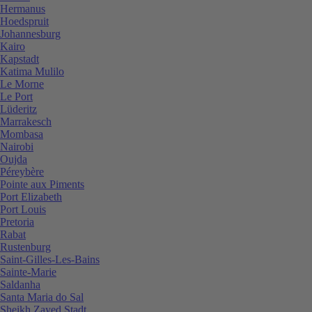
Hermanus
Hoedspruit
Johannesburg
Kairo
Kapstadt
Katima Mulilo
Le Morne
Le Port
Lüderitz
Marrakesch
Mombasa
Nairobi
Oujda
Péreybère
Pointe aux Piments
Port Elizabeth
Port Louis
Pretoria
Rabat
Rustenburg
Saint-Gilles-Les-Bains
Sainte-Marie
Saldanha
Santa Maria do Sal
Sheikh Zayed Stadt