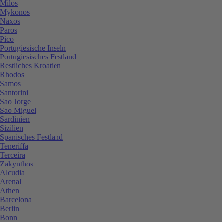
Milos
Mykonos
Naxos
Paros
Pico
Portugiesische Inseln
Portugiesisches Festland
Restliches Kroatien
Rhodos
Samos
Santorini
Sao Jorge
Sao Miguel
Sardinien
Sizilien
Spanisches Festland
Teneriffa
Terceira
Zakynthos
Alcudia
Arenal
Athen
Barcelona
Berlin
Bonn