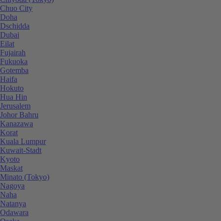
Chuo City
Doha
Dschidda
Dubai
Eilat
Fujairah
Fukuoka
Gotemba
Haifa
Hokuto
Hua Hin
Jerusalem
Johor Bahru
Kanazawa
Korat
Kuala Lumpur
Kuwait-Stadt
Kyoto
Maskat
Minato (Tokyo)
Nagoya
Naha
Natanya
Odawara