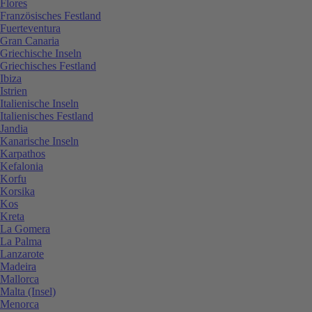
Flores
Französisches Festland
Fuerteventura
Gran Canaria
Griechische Inseln
Griechisches Festland
Ibiza
Istrien
Italienische Inseln
Italienisches Festland
Jandia
Kanarische Inseln
Karpathos
Kefalonia
Korfu
Korsika
Kos
Kreta
La Gomera
La Palma
Lanzarote
Madeira
Mallorca
Malta (Insel)
Menorca