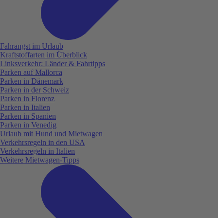
Fahrangst im Urlaub
Kraftstoffarten im Überblick
Linksverkehr: Länder & Fahrtipps
Parken auf Mallorca
Parken in Dänemark
Parken in der Schweiz
Parken in Florenz
Parken in Italien
Parken in Spanien
Parken in Venedig
Urlaub mit Hund und Mietwagen
Verkehrsregeln in den USA
Verkehrsregeln in Italien
Weitere Mietwagen-Tipps