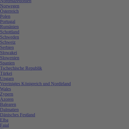
Nordmazedonien
Norwegen
Österreich
Polen
Portugal
Rumänien
Schottland
Schweden
Schweiz
Serbien
Slowakei
Slowenien
Spanien
Tschechische Republik
Türkei
Ungarn
Vereinigtes Königreich und Nordirland
Wales
Zypern
Azoren
Balearen
Dalmatien
Dänisches Festland
Elba
Faial