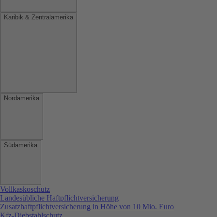
Karibik & Zentralamerika
Nordamerika
Südamerika
Vollkaskoschutz
Landesübliche Haftpflichtversicherung
Zusatzhaftpflichtversicherung in Höhe von 10 Mio. Euro
Kfz-Diebstahlschutz