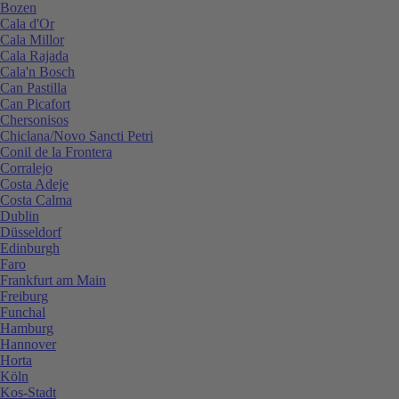
Bozen
Cala d'Or
Cala Millor
Cala Rajada
Cala'n Bosch
Can Pastilla
Can Picafort
Chersonisos
Chiclana/Novo Sancti Petri
Conil de la Frontera
Corralejo
Costa Adeje
Costa Calma
Dublin
Düsseldorf
Edinburgh
Faro
Frankfurt am Main
Freiburg
Funchal
Hamburg
Hannover
Horta
Köln
Kos-Stadt