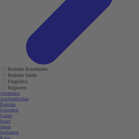
Beliebte Reiseländer
Beliebte Städte
Flughäfen
Regionen
Armenien
Aserbaidschan
Bahrain
Georgien
Guam
Israel
Japan
Jordanien
Katar