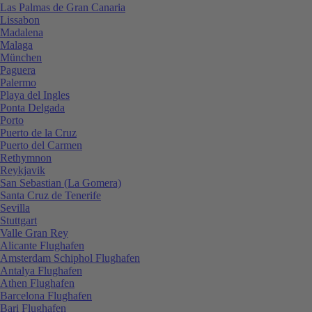
Las Palmas de Gran Canaria
Lissabon
Madalena
Malaga
München
Paguera
Palermo
Playa del Ingles
Ponta Delgada
Porto
Puerto de la Cruz
Puerto del Carmen
Rethymnon
Reykjavik
San Sebastian (La Gomera)
Santa Cruz de Tenerife
Sevilla
Stuttgart
Valle Gran Rey
Alicante Flughafen
Amsterdam Schiphol Flughafen
Antalya Flughafen
Athen Flughafen
Barcelona Flughafen
Bari Flughafen