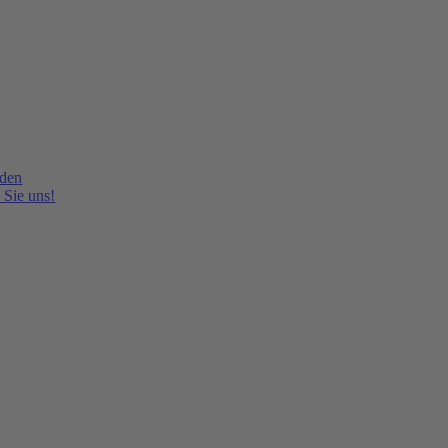
lden
 Sie uns!