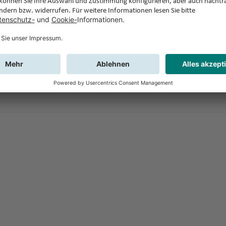
Feedback
Sie haben Fr
Buchung?