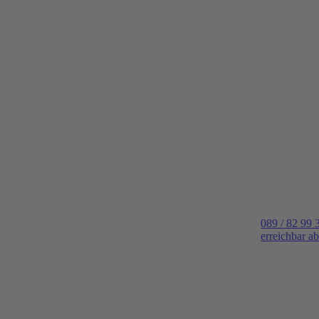
089 / 82 99 
erreichbar a