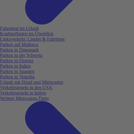
Fahrangst im Urlaub
Kraftstoffarten im Überblick
Linksverkehr: Länder & Fahrtipps
Parken auf Mallorca
Parken in Dänemark
Parken in der Schweiz
Parken in Florenz
Parken in Italien
Parken in Spanien
Parken in Venedig
Urlaub mit Hund und Mietwagen
Verkehrsregeln in den USA
Verkehrsregeln in Italien
Weitere Mietwagen-Tipps