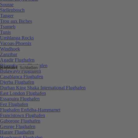
Sousse
Stellenbosch
Tanger
Trou aux Biches
Tsumeb
Tunis
Umhlanga Rocks
Vacoas-Phoenix
Windhoek
Zanzibar
Agadir Flughafen
Bloemfontein Flughafen
Kontakt
Schließen
Bulawayo Flughafen
Casablanca Flughafen
Djerba Flughafen
Durban King Shaka International Flughafen
East London Flughafen
Essaouira Flughafen
Fez Flughafen
Flughafen Enfidha-Hammamet
Francistown Flughafen
Gaborone Flughafen
George Flughafen
Harare Flughafen
Hoedspruit Flughafen