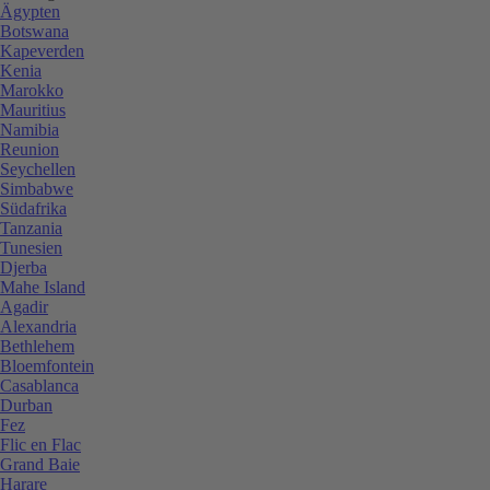
Ägypten
Botswana
Kapeverden
Kenia
Marokko
Mauritius
Namibia
Reunion
Seychellen
Simbabwe
Südafrika
Tanzania
Tunesien
Djerba
Mahe Island
Agadir
Alexandria
Bethlehem
Bloemfontein
Casablanca
Durban
Fez
Flic en Flac
Grand Baie
Harare