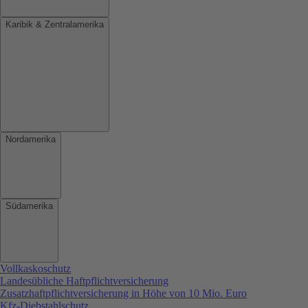
Karibik & Zentralamerika
Nordamerika
Südamerika
Vollkaskoschutz
Landesübliche Haftpflichtversicherung
Zusatzhaftpflichtversicherung in Höhe von 10 Mio. Euro
Kfz-Diebstahlschutz