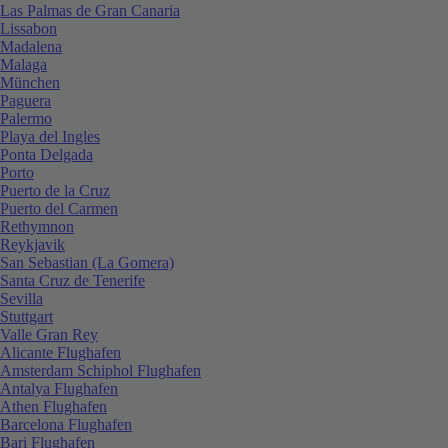
Las Palmas de Gran Canaria
Lissabon
Madalena
Malaga
München
Paguera
Palermo
Playa del Ingles
Ponta Delgada
Porto
Puerto de la Cruz
Puerto del Carmen
Rethymnon
Reykjavik
San Sebastian (La Gomera)
Santa Cruz de Tenerife
Sevilla
Stuttgart
Valle Gran Rey
Alicante Flughafen
Amsterdam Schiphol Flughafen
Antalya Flughafen
Athen Flughafen
Barcelona Flughafen
Bari Flughafen