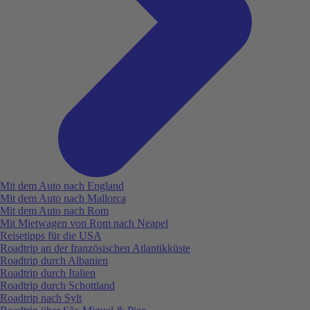
Mit dem Auto nach England
Mit dem Auto nach Mallorca
Mit dem Auto nach Rom
Mit Mietwagen von Rom nach Neapel
Reisetipps für die USA
Roadtrip an der französischen Atlantikküste
Roadtrip durch Albanien
Roadtrip durch Italien
Roadtrip durch Schottland
Roadtrip nach Sylt