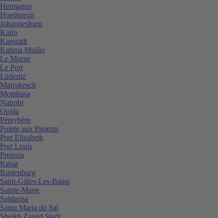
Hermanus
Hoedspruit
Johannesburg
Kairo
Kapstadt
Katima Mulilo
Le Morne
Le Port
Lüderitz
Marrakesch
Mombasa
Nairobi
Oujda
Péreybère
Pointe aux Piments
Port Elizabeth
Port Louis
Pretoria
Rabat
Rustenburg
Saint-Gilles-Les-Bains
Sainte-Marie
Saldanha
Santa Maria do Sal
Sheikh Zayed Stadt