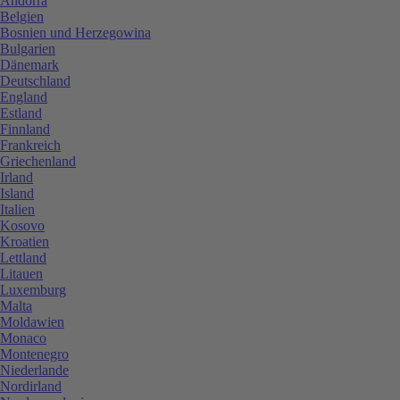
Andorra
Belgien
Bosnien und Herzegowina
Bulgarien
Dänemark
Deutschland
England
Estland
Finnland
Frankreich
Griechenland
Irland
Island
Italien
Kosovo
Kroatien
Lettland
Litauen
Luxemburg
Malta
Moldawien
Monaco
Montenegro
Niederlande
Nordirland