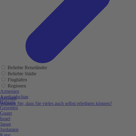
Beliebte Reiseländer
Beliebte Städte
Flughäfen
Regionen
Armenien
Aserbaidschan
Account
Bahrain
Wussten Sie, dass Sie vieles auch selbst erledigen können?
Georgien
Guam
Israel
Japan
Jordanien
Katar