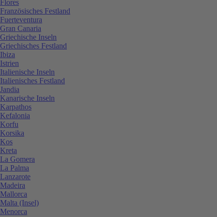
Flores
Französisches Festland
Fuerteventura
Gran Canaria
Griechische Inseln
Griechisches Festland
Ibiza
Istrien
Italienische Inseln
Italienisches Festland
Jandia
Kanarische Inseln
Karpathos
Kefalonia
Korfu
Korsika
Kos
Kreta
La Gomera
La Palma
Lanzarote
Madeira
Mallorca
Malta (Insel)
Menorca