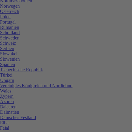
Nordmazedonien
Norwegen
Österreich
Polen
Portugal
Rumänien
Schottland
Schweden
Schweiz
Serbien
Slowakei
Slowenien
Spanien
Tschechische Republik
Türkei
Ungarn
Vereinigtes Königreich und Nordirland
Wales
Zypern
Azoren
Balearen
Dalmatien
Dänisches Festland
Elba
Faial