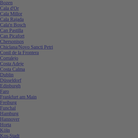
Bozen
Cala d'Or
Cala Millor
Cala Rajada
Cala'n Bosch
Can Pastilla
Can Picafort
Chersonisos
Chiclana/Novo Sancti Petri
Conil de la Frontera
Corralejo
Costa Adeje
Costa Calma
Dublin
Düsseldorf
Edinburgh
Faro
Frankfurt am Main
Freiburg
Funchal
Hamburg
Hannover
Horta
Köln
Kos-Stadt