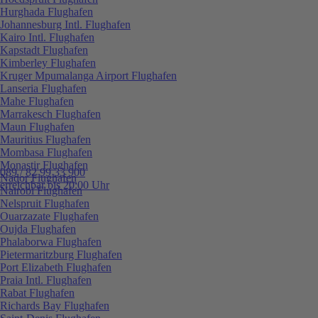
Hurghada Flughafen
Johannesburg Intl. Flughafen
Kairo Intl. Flughafen
Kapstadt Flughafen
Kimberley Flughafen
Kruger Mpumalanga Airport Flughafen
Lanseria Flughafen
Mahe Flughafen
Marrakesch Flughafen
Maun Flughafen
Mauritius Flughafen
Mombasa Flughafen
Monastir Flughafen
089 / 82 99 33 900
Nador Flughafen
erreichbar bis 20:00 Uhr
Nairobi Flughafen
Nelspruit Flughafen
Ouarzazate Flughafen
Oujda Flughafen
Phalaborwa Flughafen
Pietermaritzburg Flughafen
Port Elizabeth Flughafen
Praia Intl. Flughafen
Rabat Flughafen
Richards Bay Flughafen