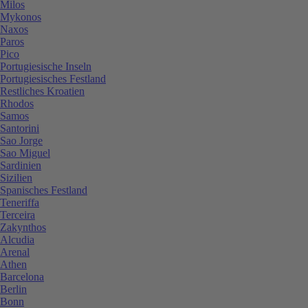
Milos
Mykonos
Naxos
Paros
Pico
Portugiesische Inseln
Portugiesisches Festland
Restliches Kroatien
Rhodos
Samos
Santorini
Sao Jorge
Sao Miguel
Sardinien
Sizilien
Spanisches Festland
Teneriffa
Terceira
Zakynthos
Alcudia
Arenal
Athen
Barcelona
Berlin
Bonn