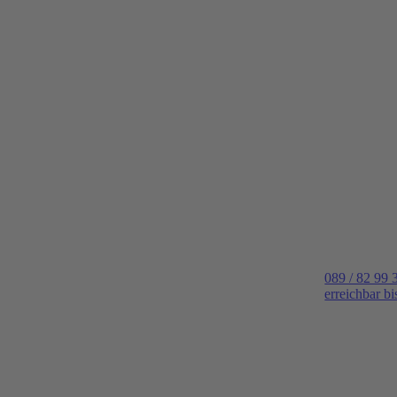
089 / 82 99 
erreichbar b