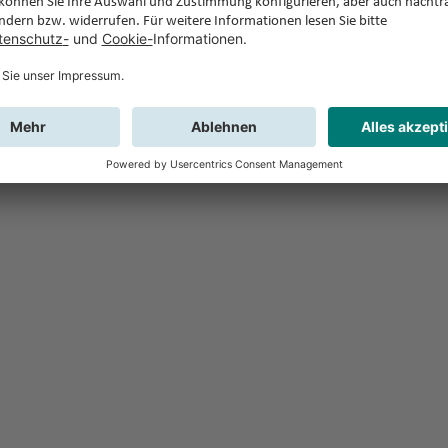
Feedback
Sie haben Fr
Buchung?