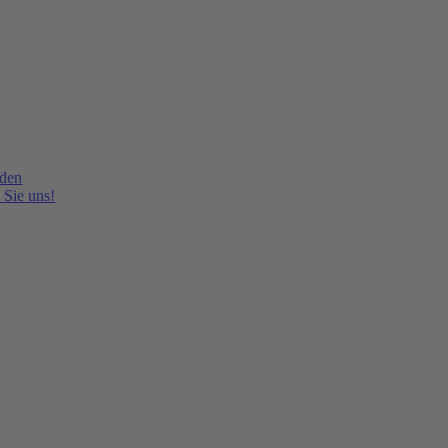
lden
 Sie uns!