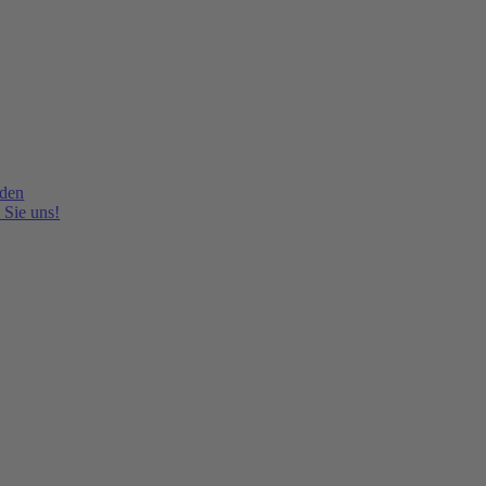
lden
 Sie uns!