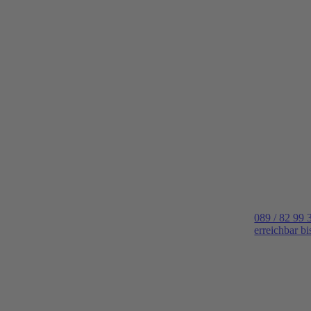
089 / 82 99 
erreichbar b