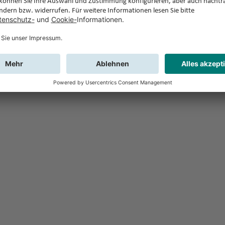
Feedback
Sie haben Fr
Buchung?