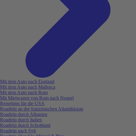
Mit dem Auto nach England
Mit dem Auto nach Mallorca
Mit dem Auto nach Rom
Mit Mietwagen von Rom nach Neapel
Reisetipps für die USA
Roadtrip an der französischen Atlantikküste
Roadtrip durch Albanien
Roadtrip durch Italien
Roadtrip durch Schottland
Roadtrip nach Sylt