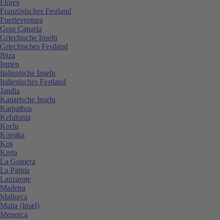
Flores
Französisches Festland
Fuerteventura
Gran Canaria
Griechische Inseln
Griechisches Festland
Ibiza
Istrien
Italienische Inseln
Italienisches Festland
Jandia
Kanarische Inseln
Karpathos
Kefalonia
Korfu
Korsika
Kos
Kreta
La Gomera
La Palma
Lanzarote
Madeira
Mallorca
Malta (Insel)
Menorca