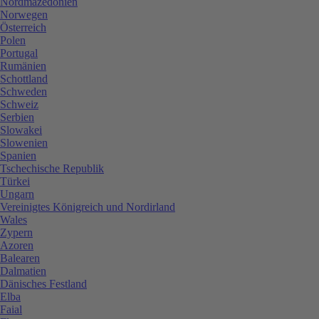
Nordmazedonien
Norwegen
Österreich
Polen
Portugal
Rumänien
Schottland
Schweden
Schweiz
Serbien
Slowakei
Slowenien
Spanien
Tschechische Republik
Türkei
Ungarn
Vereinigtes Königreich und Nordirland
Wales
Zypern
Azoren
Balearen
Dalmatien
Dänisches Festland
Elba
Faial