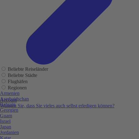
Beliebte Reiseländer
Beliebte Städte
Flughäfen
Regionen
Armenien
Aserbaidschan
Account
Bahrain
Wussten Sie, dass Sie vieles auch selbst erledigen können?
Georgien
Guam
Israel
Japan
Jordanien
Katar