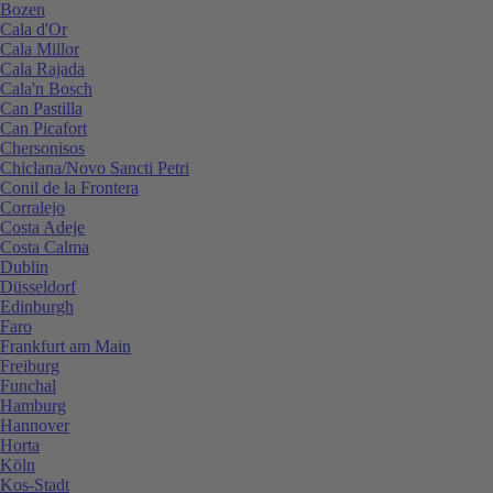
Bozen
Cala d'Or
Cala Millor
Cala Rajada
Cala'n Bosch
Can Pastilla
Can Picafort
Chersonisos
Chiclana/Novo Sancti Petri
Conil de la Frontera
Corralejo
Costa Adeje
Costa Calma
Dublin
Düsseldorf
Edinburgh
Faro
Frankfurt am Main
Freiburg
Funchal
Hamburg
Hannover
Horta
Köln
Kos-Stadt