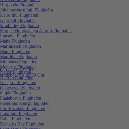
Hurghada Flughafen
Johannesburg Intl. Flughafen
Kairo Intl. Flughafen
Kapstadt Flughafen
Kimberley Flughafen
Kruger Mpumalanga Airport Flughafen
Lanseria Flughafen
Mahe Flughafen
Marrakesch Flughafen
Maun Flughafen
Mauritius Flughafen
Mombasa Flughafen
Monastir Flughafen
089 / 82 99 33 900
Nador Flughafen
erreichbar bis 20:00 Uhr
Nairobi Flughafen
Nelspruit Flughafen
Ouarzazate Flughafen
Oujda Flughafen
Phalaborwa Flughafen
Pietermaritzburg Flughafen
Port Elizabeth Flughafen
Praia Intl. Flughafen
Rabat Flughafen
Richards Bay Flughafen