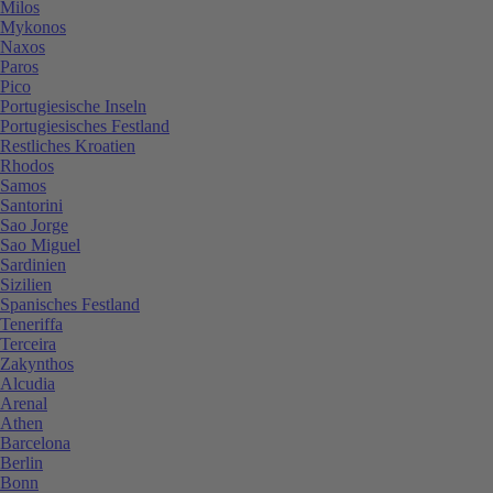
Milos
Mykonos
Naxos
Paros
Pico
Portugiesische Inseln
Portugiesisches Festland
Restliches Kroatien
Rhodos
Samos
Santorini
Sao Jorge
Sao Miguel
Sardinien
Sizilien
Spanisches Festland
Teneriffa
Terceira
Zakynthos
Alcudia
Arenal
Athen
Barcelona
Berlin
Bonn