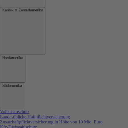
Karibik & Zentralamerika
Nordamerika
Südamerika
Vollkaskoschutz
Landesübliche Haftpflichtversicherung
Zusatzhaftpflichtversicherung in Höhe von 10 Mio. Euro
Kfz-Diebstahlschutz