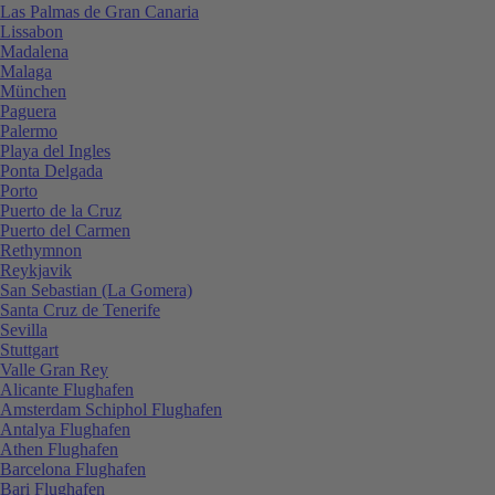
Las Palmas de Gran Canaria
Lissabon
Madalena
Malaga
München
Paguera
Palermo
Playa del Ingles
Ponta Delgada
Porto
Puerto de la Cruz
Puerto del Carmen
Rethymnon
Reykjavik
San Sebastian (La Gomera)
Santa Cruz de Tenerife
Sevilla
Stuttgart
Valle Gran Rey
Alicante Flughafen
Amsterdam Schiphol Flughafen
Antalya Flughafen
Athen Flughafen
Barcelona Flughafen
Bari Flughafen