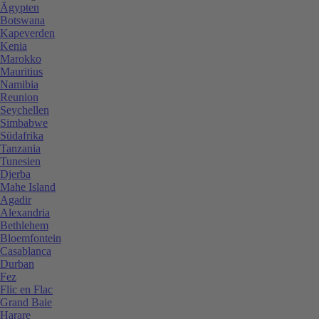
Ägypten
Botswana
Kapeverden
Kenia
Marokko
Mauritius
Namibia
Reunion
Seychellen
Simbabwe
Südafrika
Tanzania
Tunesien
Djerba
Mahe Island
Agadir
Alexandria
Bethlehem
Bloemfontein
Casablanca
Durban
Fez
Flic en Flac
Grand Baie
Harare