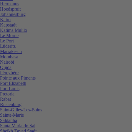
Hermanus
Hoedspruit
Johannesburg
Kairo
Kapstadt
Katima Mulilo
Le Morne
Le Port
Lüderitz
Marrakesch
Mombasa
Nairobi
Oujda
Péreybère
Pointe aux Piments
Port Elizabeth
Port Louis
Pretoria
Rabat
Rustenburg
Saint-Gilles-Les-Bains
Sainte-Marie
Saldanha
Santa Maria do Sal
Sheikh Zayed Stadt