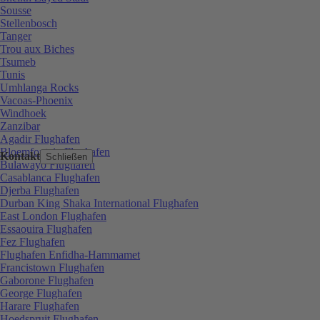
Sousse
Stellenbosch
Tanger
Trou aux Biches
Tsumeb
Tunis
Umhlanga Rocks
Vacoas-Phoenix
Windhoek
Zanzibar
Agadir Flughafen
Bloemfontein Flughafen
Kontakt
Schließen
Bulawayo Flughafen
Casablanca Flughafen
Djerba Flughafen
Durban King Shaka International Flughafen
East London Flughafen
Essaouira Flughafen
Fez Flughafen
Flughafen Enfidha-Hammamet
Francistown Flughafen
Gaborone Flughafen
George Flughafen
Harare Flughafen
Hoedspruit Flughafen