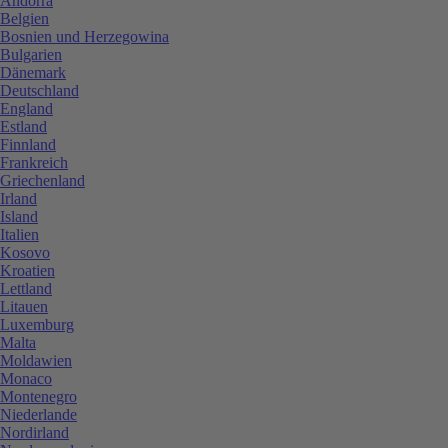
Andorra
Belgien
Bosnien und Herzegowina
Bulgarien
Dänemark
Deutschland
England
Estland
Finnland
Frankreich
Griechenland
Irland
Island
Italien
Kosovo
Kroatien
Lettland
Litauen
Luxemburg
Malta
Moldawien
Monaco
Montenegro
Niederlande
Nordirland