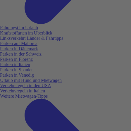
Fahrangst im Urlaub
Kraftstoffarten im Überblick
Linksverkehr: Länder & Fahrtipps
Parken auf Mallorca
Parken in Dänemark
Parken in der Schweiz
Parken in Florenz
Parken in Italien
Parken in Spanien
Parken in Venedig
Urlaub mit Hund und Mietwagen
Verkehrsregeln in den USA
Verkehrsregeln in Italien
Weitere Mietwagen-Tipps