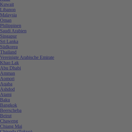
Kuwait
Libanon
Malaysia
Oman
Philippinen
Saudi Arabien
Singapur
Sri Lanka
Südkorea
Thailand
Vereinigte Arabische Emirate
Khao Lak
Abu Dhabi
Amman
Aomori
Aqaba
Ashdod
Atami
Baku
Bangkok
Beerscheba
Beirut
Chaweng
Chiang Mai
Chiyoda (Tokyo)