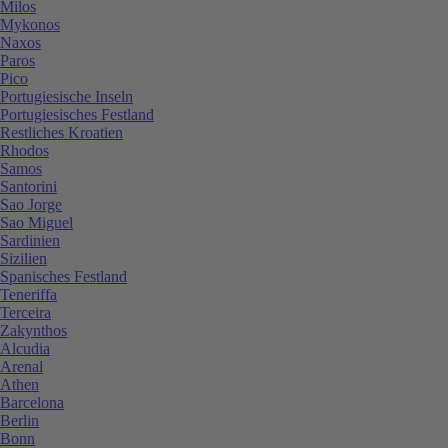
Milos
Mykonos
Naxos
Paros
Pico
Portugiesische Inseln
Portugiesisches Festland
Restliches Kroatien
Rhodos
Samos
Santorini
Sao Jorge
Sao Miguel
Sardinien
Sizilien
Spanisches Festland
Teneriffa
Terceira
Zakynthos
Alcudia
Arenal
Athen
Barcelona
Berlin
Bonn