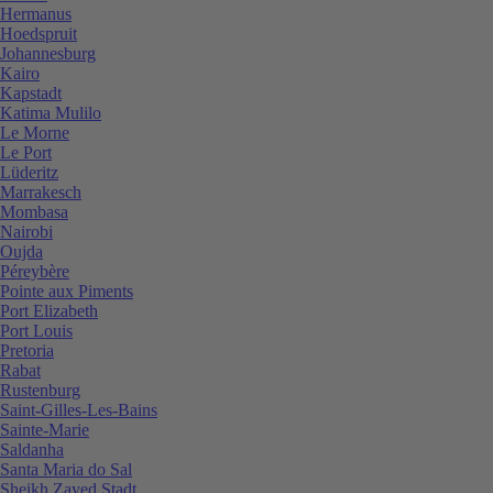
Hermanus
Hoedspruit
Johannesburg
Kairo
Kapstadt
Katima Mulilo
Le Morne
Le Port
Lüderitz
Marrakesch
Mombasa
Nairobi
Oujda
Péreybère
Pointe aux Piments
Port Elizabeth
Port Louis
Pretoria
Rabat
Rustenburg
Saint-Gilles-Les-Bains
Sainte-Marie
Saldanha
Santa Maria do Sal
Sheikh Zayed Stadt