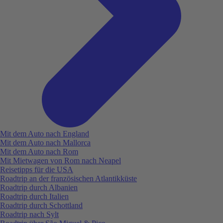
Mit dem Auto nach England
Mit dem Auto nach Mallorca
Mit dem Auto nach Rom
Mit Mietwagen von Rom nach Neapel
Reisetipps für die USA
Roadtrip an der französischen Atlantikküste
Roadtrip durch Albanien
Roadtrip durch Italien
Roadtrip durch Schottland
Roadtrip nach Sylt