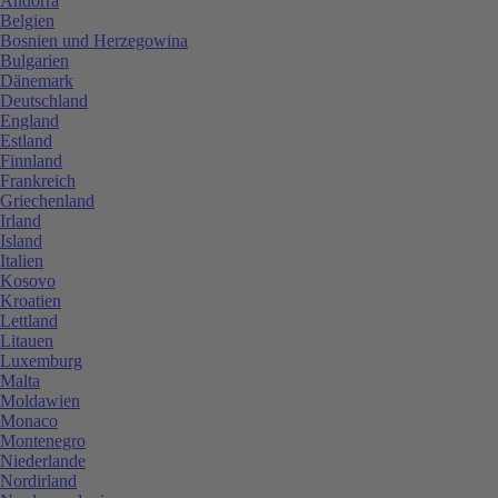
Andorra
Belgien
Bosnien und Herzegowina
Bulgarien
Dänemark
Deutschland
England
Estland
Finnland
Frankreich
Griechenland
Irland
Island
Italien
Kosovo
Kroatien
Lettland
Litauen
Luxemburg
Malta
Moldawien
Monaco
Montenegro
Niederlande
Nordirland