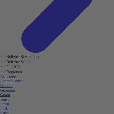
Beliebte Reiseländer
Beliebte Städte
Flughäfen
Regionen
Armenien
Aserbaidschan
Bahrain
Georgien
Guam
Israel
Japan
Jordanien
Katar