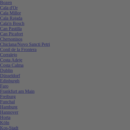
Bozen
Cala d'Or
Cala Millor
Cala Rajada
Cala'n Bosch
Can Pastilla
Can Picafort
Chersonisos
Chiclana/Novo Sancti Petri
Conil de la Frontera
Corralejo
Costa Adeje
Costa Calma
Dublin
Düsseldorf
Edinburgh
Faro
Frankfurt am Main
Freiburg
Funchal
Hamburg
Hannover
Horta
Köln
Kos-Stadt