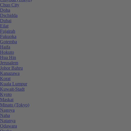
Chuo City
Doha
Dschidda
Dubai
Eilat
Fujairah
Fukuoka
Gotemba
Haifa
Hokuto
Hua Hin
Jerusalem
Johor Bahru
Kanazawa
Korat
Kuala Lumpur
Kuwait-Stadt
Kyoto
Maskat
Minato (Tokyo)
Nagoya
Naha
Natanya
Odawara