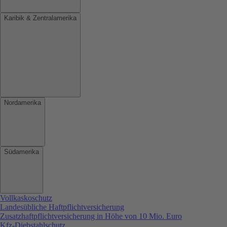
Karibik & Zentralamerika
Nordamerika
Südamerika
Vollkaskoschutz
Landesübliche Haftpflichtversicherung
Zusatzhaftpflichtversicherung in Höhe von 10 Mio. Euro
Kfz-Diebstahlschutz