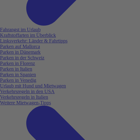
Fahrangst im Urlaub
Kraftstoffarten im Überblick
Linksverkehr: Länder & Fahrtipps
Parken auf Mallorca
Parken in Dänemark
Parken in der Schweiz
Parken in Florenz
Parken in Italien
Parken in Spanien
Parken in Venedig
Urlaub mit Hund und Mietwagen
Verkehrsregeln in den USA
Verkehrsregeln in Italien
Weitere Mietwagen-Tipps