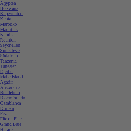
Ägypten
Botswana
Kapeverden
Kenia
Marokko
Mauritius
Namibia
Reunion
Seychellen
Simbabwe
Südafrika
Tanzania
Tunesien
Djerba
Mahe Island
Agadir
Alexandria
Bethlehem
Bloemfontein
Casablanca
Durban
Fez
Flic en Flac
Grand Baie
Harare