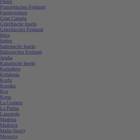
Flores
Französisches Festland
Fuerteventura
Gran Canaria
Griechische Inseln
Griechisches Festland
Ibiza
Istrien
Italienische Inseln
Italienisches Festland
Jandia
Kanarische Inseln
Karpathos
Kefalonia
Korfu
Korsika
Kos
Kreta
La Gomera
La Palma
Lanzarote
Madeira
Mallorca
Malta (Insel)
Menorca