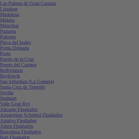
Las Palmas de Gran Canaria
Lissabon
Madalena
Malaga
München
Paguera
Palermo
Playa del Ingles
Ponta Delgada
Porto
Puerto de la Cruz
Puerto del Carmen
Rethymnon
Reykjavik
San Sebastian (La Gomera)
Santa Cruz de Tenerife
Sevilla
Stuttgart
Valle Gran Rey
Alicante Flughafen
Amsterdam Schiphol Flughafen
Antalya Flughafen
Athen Flughafen
Barcelona Flughafen
Bari Flughafen