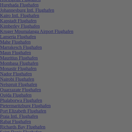
Hurghada Flughafen
Johannesburg Intl. Flughafen
Kairo Intl. Flughafen
Kapstadt Flughafen
Kimberley Flughafen
Kruger Mpumalanga Airport Flughafen
Lanseria Flughafen
Mahe Flughafen
Marrakesch Flughafen
Maun Flughafen
Mauritius Flughafen
Mombasa Flughafen
Monastir Flughafen
Nador Flughafen
Nairobi Flughafen
Nelspruit Flughafen
Ouarzazate Flughafen
Oujda Flughafen
Phalaborwa Flughafen
Pietermaritzburg Flughafen
Port Elizabeth Flughafen
Praia Intl. Flughafen
Rabat Flughafen
Richards Bay Flughafen