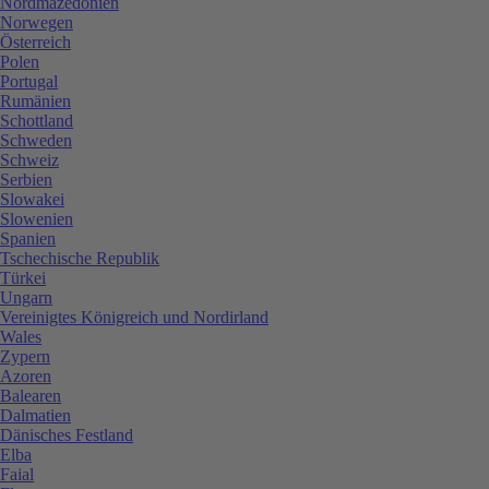
Nordmazedonien
Norwegen
Österreich
Polen
Portugal
Rumänien
Schottland
Schweden
Schweiz
Serbien
Slowakei
Slowenien
Spanien
Tschechische Republik
Türkei
Ungarn
Vereinigtes Königreich und Nordirland
Wales
Zypern
Azoren
Balearen
Dalmatien
Dänisches Festland
Elba
Faial