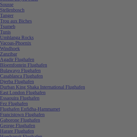
Sousse
Stellenbosch
Tanger
Trou aux Biches
Tsumeb
Tunis
Umhlanga Rocks
Vacoas-Phoenix
Windhoek
Zanzibar
Agadir Flughafen
Bloemfontein Flughafen
Bulawayo Flughafen
Casablanca Flughafen
Djerba Flughafen
Durban King Shaka International Flughafen
East London Flughafen
Essaouira Flughafen
Fez Flughafen
Flughafen Enfidha-Hammamet
Francistown Flughafen
Gaborone Flughafen
George Flughafen
Harare Flughafen
Hoedspruit Flughafen