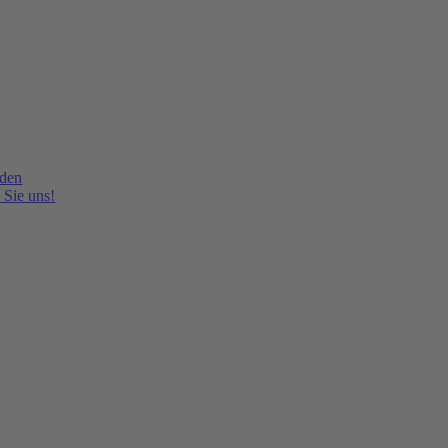
lden
 Sie uns!