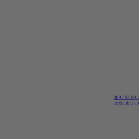
089 / 82 99 
erreichbar a