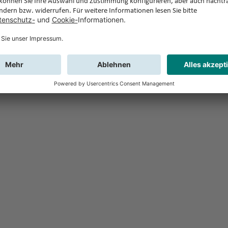
Feedback
Sie haben Fr
Buchung?