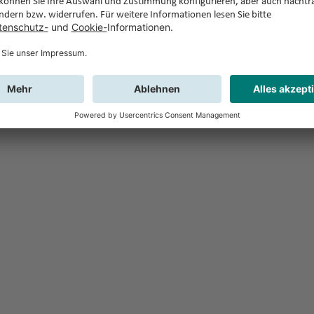
Feedback
Sie haben Fr
Buchung?