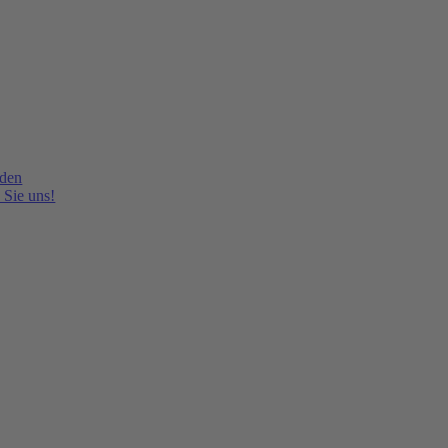
lden
 Sie uns!