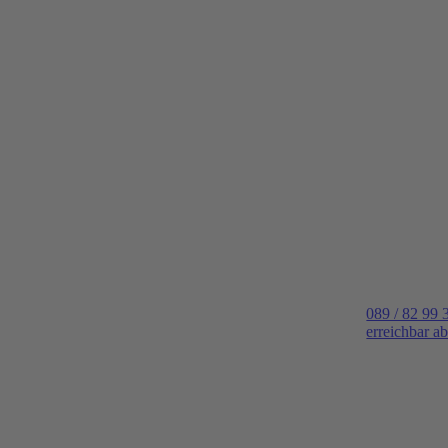
089 / 82 99 
erreichbar a