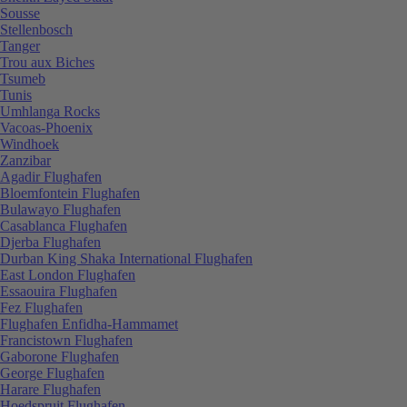
Sousse
Stellenbosch
Tanger
Trou aux Biches
Tsumeb
Tunis
Umhlanga Rocks
Vacoas-Phoenix
Windhoek
Zanzibar
Agadir Flughafen
Bloemfontein Flughafen
Bulawayo Flughafen
Casablanca Flughafen
Djerba Flughafen
Durban King Shaka International Flughafen
East London Flughafen
Essaouira Flughafen
Fez Flughafen
Flughafen Enfidha-Hammamet
Francistown Flughafen
Gaborone Flughafen
George Flughafen
Harare Flughafen
Hoedspruit Flughafen