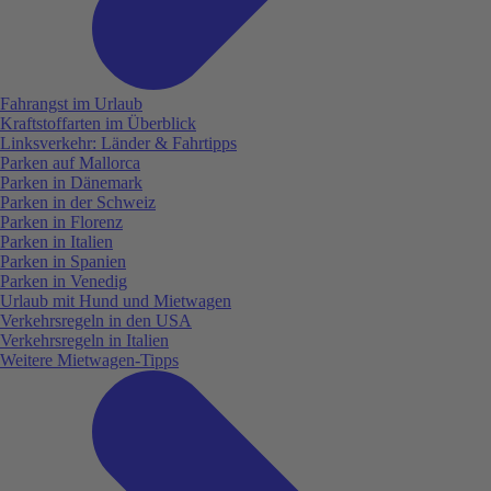
Fahrangst im Urlaub
Kraftstoffarten im Überblick
Linksverkehr: Länder & Fahrtipps
Parken auf Mallorca
Parken in Dänemark
Parken in der Schweiz
Parken in Florenz
Parken in Italien
Parken in Spanien
Parken in Venedig
Urlaub mit Hund und Mietwagen
Verkehrsregeln in den USA
Verkehrsregeln in Italien
Weitere Mietwagen-Tipps