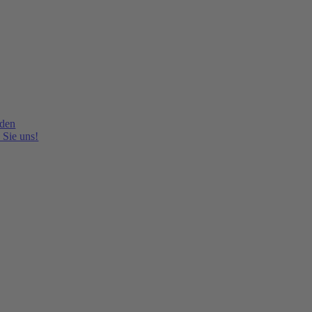
lden
 Sie uns!