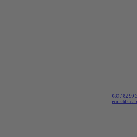
089 / 82 99 
erreichbar a