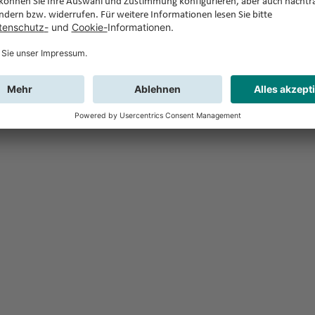
Feedback
Sie haben Fr
Buchung?