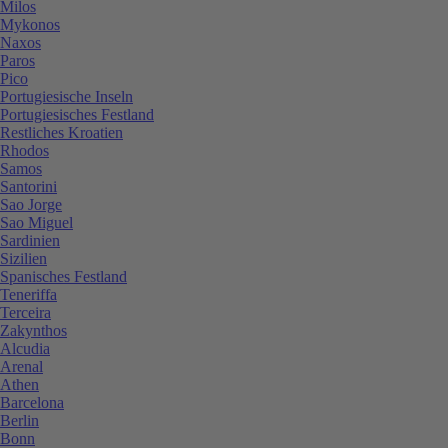
Milos
Mykonos
Naxos
Paros
Pico
Portugiesische Inseln
Portugiesisches Festland
Restliches Kroatien
Rhodos
Samos
Santorini
Sao Jorge
Sao Miguel
Sardinien
Sizilien
Spanisches Festland
Teneriffa
Terceira
Zakynthos
Alcudia
Arenal
Athen
Barcelona
Berlin
Bonn