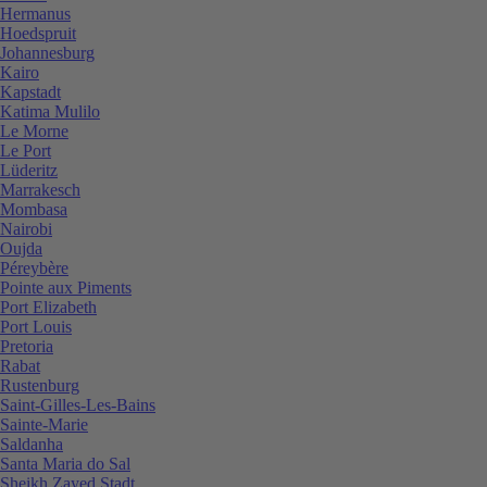
Hermanus
Hoedspruit
Johannesburg
Kairo
Kapstadt
Katima Mulilo
Le Morne
Le Port
Lüderitz
Marrakesch
Mombasa
Nairobi
Oujda
Péreybère
Pointe aux Piments
Port Elizabeth
Port Louis
Pretoria
Rabat
Rustenburg
Saint-Gilles-Les-Bains
Sainte-Marie
Saldanha
Santa Maria do Sal
Sheikh Zayed Stadt