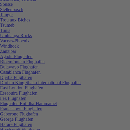
Sousse
Stellenbosch
Tanger
Trou aux Biches
Tsumeb
Tunis
Umhlanga Rocks
Vacoas-Phoenix
Windhoek
Zanzibar
Agadir Flughafen
Bloemfontein Flughafen
Bulawayo Flughafen
Casablanca Flughafen
Djerba Flughafen
Durban King Shaka International Flughafen
East London Flughafen
Essaouira Flughafen
Fez Flughafen
Flughafen Enfidha-Hammamet
Francistown Flughafen
Gaborone Flughafen
George Flughafen
Harare Flughafen
Hoedspruit Flughafen