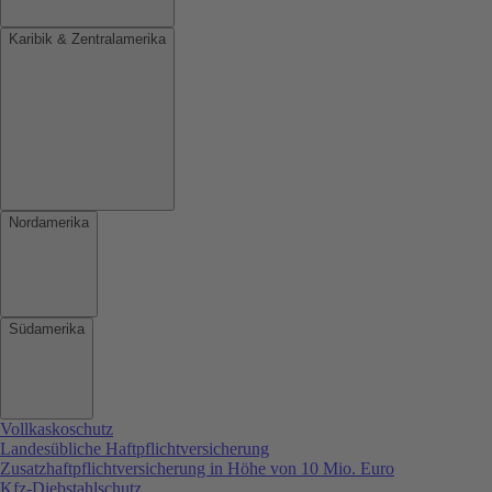
Karibik & Zentralamerika
Nordamerika
Südamerika
Vollkaskoschutz
Landesübliche Haftpflichtversicherung
Zusatzhaftpflichtversicherung in Höhe von 10 Mio. Euro
Kfz-Diebstahlschutz