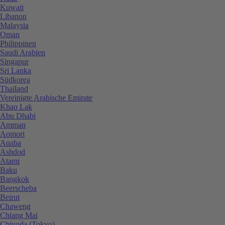
Kuwait
Libanon
Malaysia
Oman
Philippinen
Saudi Arabien
Singapur
Sri Lanka
Südkorea
Thailand
Vereinigte Arabische Emirate
Khao Lak
Abu Dhabi
Amman
Aomori
Aqaba
Ashdod
Atami
Baku
Bangkok
Beerscheba
Beirut
Chaweng
Chiang Mai
Chiyoda (Tokyo)