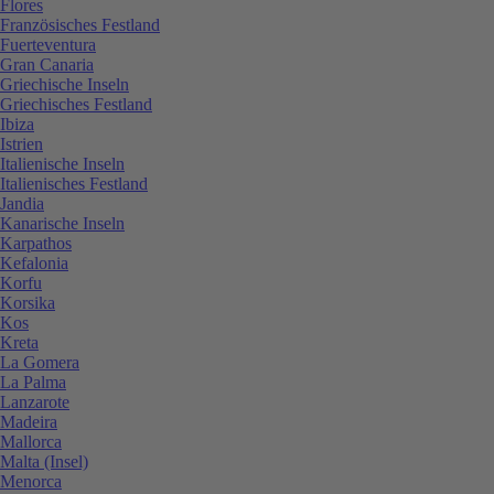
Flores
Französisches Festland
Fuerteventura
Gran Canaria
Griechische Inseln
Griechisches Festland
Ibiza
Istrien
Italienische Inseln
Italienisches Festland
Jandia
Kanarische Inseln
Karpathos
Kefalonia
Korfu
Korsika
Kos
Kreta
La Gomera
La Palma
Lanzarote
Madeira
Mallorca
Malta (Insel)
Menorca