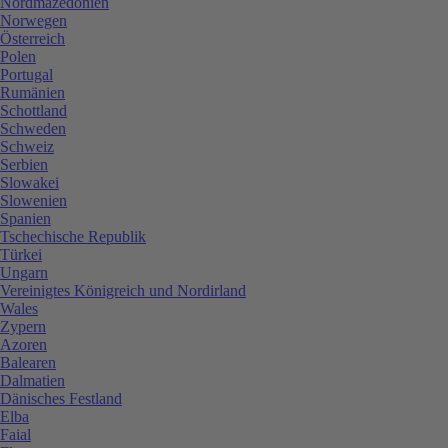
Nordmazedonien
Norwegen
Österreich
Polen
Portugal
Rumänien
Schottland
Schweden
Schweiz
Serbien
Slowakei
Slowenien
Spanien
Tschechische Republik
Türkei
Ungarn
Vereinigtes Königreich und Nordirland
Wales
Zypern
Azoren
Balearen
Dalmatien
Dänisches Festland
Elba
Faial