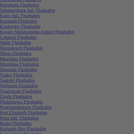
Hurghada Flughafen
Johannesburg Intl. Flughafen
Kairo Intl. Flughafen
Kapstadt Flughafen
Kimberley Flughafen
Kruger Mpumalanga Airport Flughafen
Lanseria Flughafen
Mahe Flughafen
Marrakesch Flughafen
Maun Flughafen
Mauritius Flughafen
Mombasa Flughafen
Monastir Flughafen
Nador Flughafen
Nairobi Flughafen
Nelspruit Flughafen
Ouarzazate Flughafen
Oujda Flughafen
Phalaborwa Flughafen
Pietermaritzburg Flughafen
Port Elizabeth Flughafen
Praia Intl. Flughafen
Rabat Flughafen
Richards Bay Flughafen