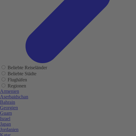
Beliebte Reiseländer
Beliebte Städte
Flughäfen
Regionen
Armenien
Aserbaidschan
Bahrain
Georgien
Guam
Israel
Japan
Jordanien
Katar