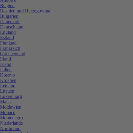
Andorra
Belgien
Bosnien und Herzegowina
Bulgarien
Dänemark
Deutschland
England
Estland
Finnland
Frankreich
Griechenland
Irland
Island
Italien
Kosovo
Kroatien
Lettland
Litauen
Luxemburg
Malta
Moldawien
Monaco
Montenegro
Niederlande
Nordirland