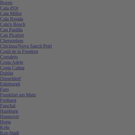
Bozen
Cala d'Or
Cala Millor
Cala Rajada
Cala'n Bosch
Can Pastilla
Can Picafort
Chersonisos
Chiclana/Novo Sancti Petri
Conil de la Frontera
Corralejo
Costa Adeje
Costa Calma
Dublin
Düsseldorf
Edinburgh
Faro
Frankfurt am Main
Freiburg
Funchal
Hamburg
Hannover
Horta
Köln
Kos-Stadt