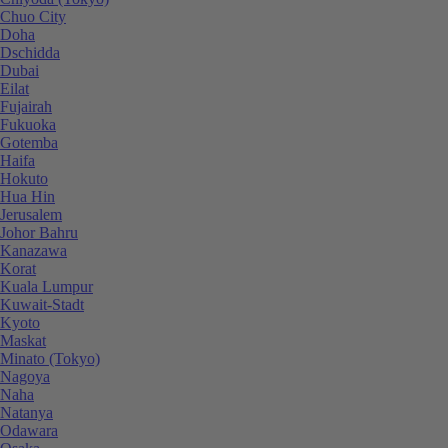
Chuo City
Doha
Dschidda
Dubai
Eilat
Fujairah
Fukuoka
Gotemba
Haifa
Hokuto
Hua Hin
Jerusalem
Johor Bahru
Kanazawa
Korat
Kuala Lumpur
Kuwait-Stadt
Kyoto
Maskat
Minato (Tokyo)
Nagoya
Naha
Natanya
Odawara