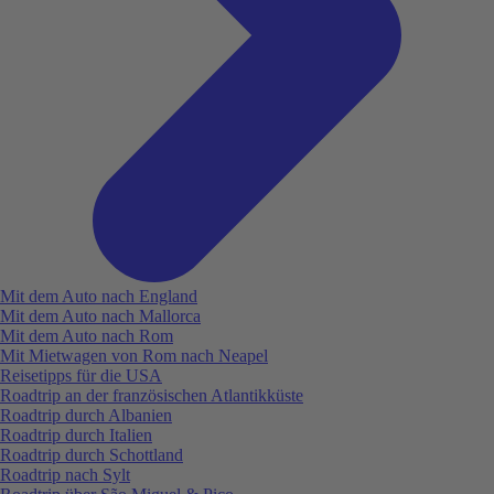
Mit dem Auto nach England
Mit dem Auto nach Mallorca
Mit dem Auto nach Rom
Mit Mietwagen von Rom nach Neapel
Reisetipps für die USA
Roadtrip an der französischen Atlantikküste
Roadtrip durch Albanien
Roadtrip durch Italien
Roadtrip durch Schottland
Roadtrip nach Sylt