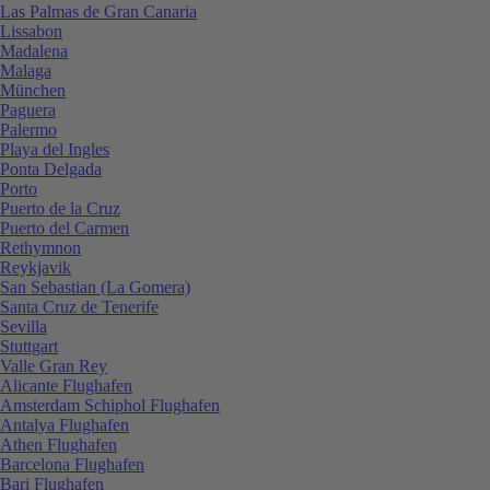
Las Palmas de Gran Canaria
Lissabon
Madalena
Malaga
München
Paguera
Palermo
Playa del Ingles
Ponta Delgada
Porto
Puerto de la Cruz
Puerto del Carmen
Rethymnon
Reykjavik
San Sebastian (La Gomera)
Santa Cruz de Tenerife
Sevilla
Stuttgart
Valle Gran Rey
Alicante Flughafen
Amsterdam Schiphol Flughafen
Antalya Flughafen
Athen Flughafen
Barcelona Flughafen
Bari Flughafen