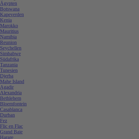
Ägypten
Botswana
Kapeverden
Kenia
Marokko
Mauritius
Namibia
Reunion
Seychellen
Simbabwe
Südafrika
Tanzania
Tunesien
Djerba
Mahe Island
Agadir
Alexandria
Bethlehem
Bloemfontein
Casablanca
Durban
Fez
Flic en Flac
Grand Baie
Harare