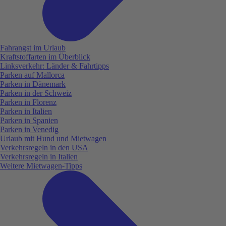
Fahrangst im Urlaub
Kraftstoffarten im Überblick
Linksverkehr: Länder & Fahrtipps
Parken auf Mallorca
Parken in Dänemark
Parken in der Schweiz
Parken in Florenz
Parken in Italien
Parken in Spanien
Parken in Venedig
Urlaub mit Hund und Mietwagen
Verkehrsregeln in den USA
Verkehrsregeln in Italien
Weitere Mietwagen-Tipps