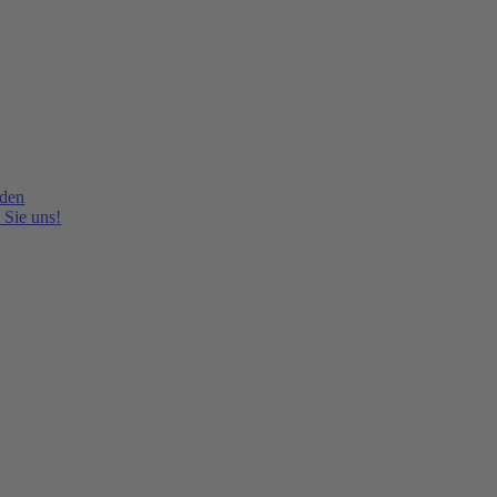
lden
 Sie uns!