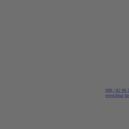
089 / 82 99 
erreichbar b