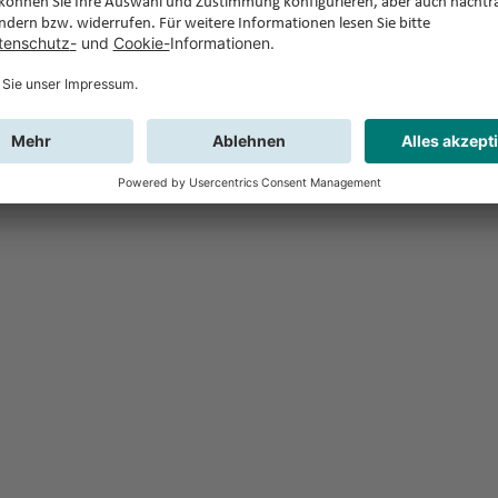
Feedback
Sie haben Fr
Buchung?