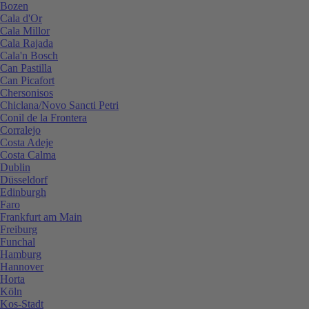
Bozen
Cala d'Or
Cala Millor
Cala Rajada
Cala'n Bosch
Can Pastilla
Can Picafort
Chersonisos
Chiclana/Novo Sancti Petri
Conil de la Frontera
Corralejo
Costa Adeje
Costa Calma
Dublin
Düsseldorf
Edinburgh
Faro
Frankfurt am Main
Freiburg
Funchal
Hamburg
Hannover
Horta
Köln
Kos-Stadt