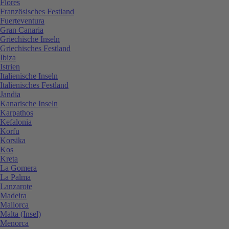
Flores
Französisches Festland
Fuerteventura
Gran Canaria
Griechische Inseln
Griechisches Festland
Ibiza
Istrien
Italienische Inseln
Italienisches Festland
Jandia
Kanarische Inseln
Karpathos
Kefalonia
Korfu
Korsika
Kos
Kreta
La Gomera
La Palma
Lanzarote
Madeira
Mallorca
Malta (Insel)
Menorca