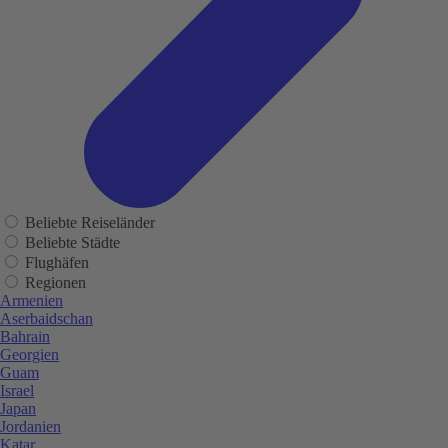
Beliebte Reiseländer
Beliebte Städte
Flughäfen
Regionen
Armenien
Aserbaidschan
Bahrain
Georgien
Guam
Israel
Japan
Jordanien
Katar