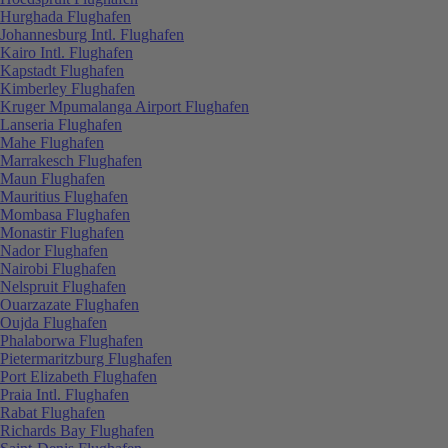
Hurghada Flughafen
Johannesburg Intl. Flughafen
Kairo Intl. Flughafen
Kapstadt Flughafen
Kimberley Flughafen
Kruger Mpumalanga Airport Flughafen
Lanseria Flughafen
Mahe Flughafen
Marrakesch Flughafen
Maun Flughafen
Mauritius Flughafen
Mombasa Flughafen
Monastir Flughafen
Nador Flughafen
Nairobi Flughafen
Nelspruit Flughafen
Ouarzazate Flughafen
Oujda Flughafen
Phalaborwa Flughafen
Pietermaritzburg Flughafen
Port Elizabeth Flughafen
Praia Intl. Flughafen
Rabat Flughafen
Richards Bay Flughafen