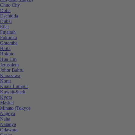
Chuo City
Doha
Dschidda
Dubai
Eilat
Fujairah
Fukuoka
Gotemba
Haifa
Hokuto
Hua Hin
Jerusalem
Johor Bahru
Kanazawa
Korat
Kuala Lumpur
Kuwait-Stadt
Kyoto
Maskat
Minato (Tokyo)
Nagoya
Naha
Natanya
Odawara