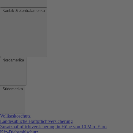
Karibik & Zentralamerika
Nordamerika
Südamerika
Vollkaskoschutz
Landesübliche Haftpflichtversicherung
Zusatzhaftpflichtversicherung in Höhe von 10 Mio. Euro
Kfz-Diebstahlschutz