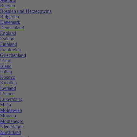
Andorra
Belgien
Bosnien und Herzegowina
Bulgarien
Dänemark
Deutschland
England
Estland
Finnland
Frankreich
Griechenland
Irland
Island
Italien
Kosovo
Kroatien
Lettland
Litauen
Luxemburg
Malta
Moldawien
Monaco
Montenegro
Niederlande
Nordirland