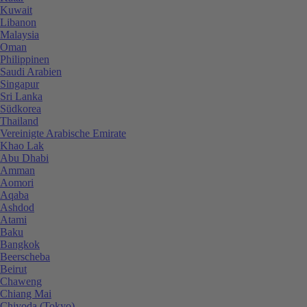
Kuwait
Libanon
Malaysia
Oman
Philippinen
Saudi Arabien
Singapur
Sri Lanka
Südkorea
Thailand
Vereinigte Arabische Emirate
Khao Lak
Abu Dhabi
Amman
Aomori
Aqaba
Ashdod
Atami
Baku
Bangkok
Beerscheba
Beirut
Chaweng
Chiang Mai
Chiyoda (Tokyo)