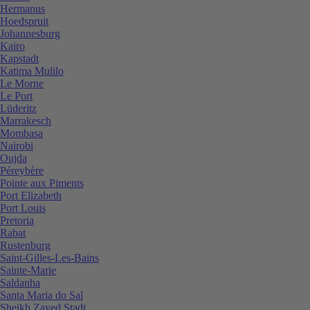
Hermanus
Hoedspruit
Johannesburg
Kairo
Kapstadt
Katima Mulilo
Le Morne
Le Port
Lüderitz
Marrakesch
Mombasa
Nairobi
Oujda
Péreybère
Pointe aux Piments
Port Elizabeth
Port Louis
Pretoria
Rabat
Rustenburg
Saint-Gilles-Les-Bains
Sainte-Marie
Saldanha
Santa Maria do Sal
Sheikh Zayed Stadt