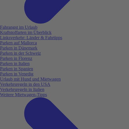
Fahrangst im Urlaub
Kraftstoffarten im Überblick
Linksverkehr: Länder & Fahrtipps
Parken auf Mallorca
Parken in Dänemark
Parken in der Schweiz
Parken in Florenz
Parken in Italien
Parken in Spanien
Parken in Venedig
Urlaub mit Hund und Mietwagen
Verkehrsregeln in den USA
Verkehrsregeln in Italien
Weitere Mietwagen-Tipps