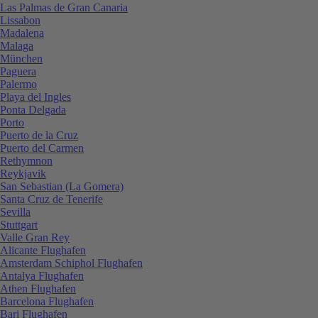
Las Palmas de Gran Canaria
Lissabon
Madalena
Malaga
München
Paguera
Palermo
Playa del Ingles
Ponta Delgada
Porto
Puerto de la Cruz
Puerto del Carmen
Rethymnon
Reykjavik
San Sebastian (La Gomera)
Santa Cruz de Tenerife
Sevilla
Stuttgart
Valle Gran Rey
Alicante Flughafen
Amsterdam Schiphol Flughafen
Antalya Flughafen
Athen Flughafen
Barcelona Flughafen
Bari Flughafen