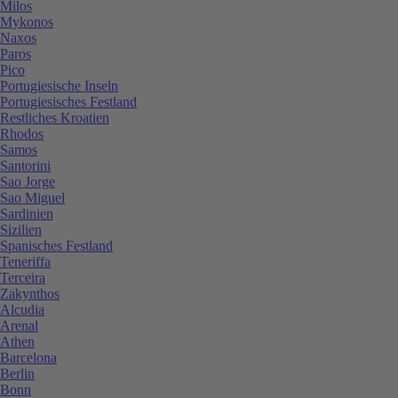
Milos
Mykonos
Naxos
Paros
Pico
Portugiesische Inseln
Portugiesisches Festland
Restliches Kroatien
Rhodos
Samos
Santorini
Sao Jorge
Sao Miguel
Sardinien
Sizilien
Spanisches Festland
Teneriffa
Terceira
Zakynthos
Alcudia
Arenal
Athen
Barcelona
Berlin
Bonn