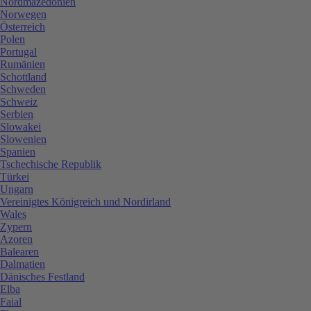
Nordmazedonien
Norwegen
Österreich
Polen
Portugal
Rumänien
Schottland
Schweden
Schweiz
Serbien
Slowakei
Slowenien
Spanien
Tschechische Republik
Türkei
Ungarn
Vereinigtes Königreich und Nordirland
Wales
Zypern
Azoren
Balearen
Dalmatien
Dänisches Festland
Elba
Faial