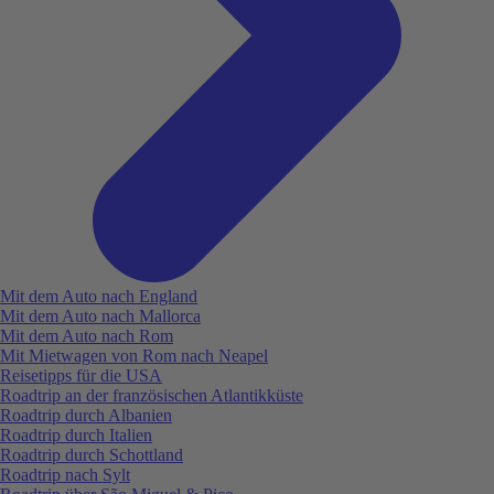
Mit dem Auto nach England
Mit dem Auto nach Mallorca
Mit dem Auto nach Rom
Mit Mietwagen von Rom nach Neapel
Reisetipps für die USA
Roadtrip an der französischen Atlantikküste
Roadtrip durch Albanien
Roadtrip durch Italien
Roadtrip durch Schottland
Roadtrip nach Sylt