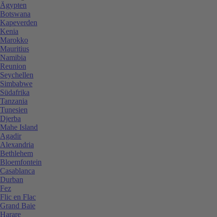
Ägypten
Botswana
Kapeverden
Kenia
Marokko
Mauritius
Namibia
Reunion
Seychellen
Simbabwe
Südafrika
Tanzania
Tunesien
Djerba
Mahe Island
Agadir
Alexandria
Bethlehem
Bloemfontein
Casablanca
Durban
Fez
Flic en Flac
Grand Baie
Harare