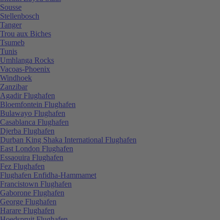
Sousse
Stellenbosch
Tanger
Trou aux Biches
Tsumeb
Tunis
Umhlanga Rocks
Vacoas-Phoenix
Windhoek
Zanzibar
Agadir Flughafen
Bloemfontein Flughafen
Bulawayo Flughafen
Casablanca Flughafen
Djerba Flughafen
Durban King Shaka International Flughafen
East London Flughafen
Essaouira Flughafen
Fez Flughafen
Flughafen Enfidha-Hammamet
Francistown Flughafen
Gaborone Flughafen
George Flughafen
Harare Flughafen
Hoedspruit Flughafen