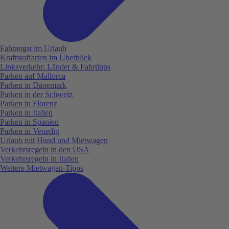
Fahrangst im Urlaub
Kraftstoffarten im Überblick
Linksverkehr: Länder & Fahrtipps
Parken auf Mallorca
Parken in Dänemark
Parken in der Schweiz
Parken in Florenz
Parken in Italien
Parken in Spanien
Parken in Venedig
Urlaub mit Hund und Mietwagen
Verkehrsregeln in den USA
Verkehrsregeln in Italien
Weitere Mietwagen-Tipps