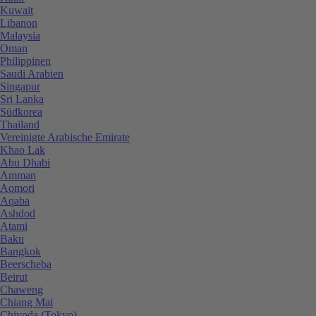
Kuwait
Libanon
Malaysia
Oman
Philippinen
Saudi Arabien
Singapur
Sri Lanka
Südkorea
Thailand
Vereinigte Arabische Emirate
Khao Lak
Abu Dhabi
Amman
Aomori
Aqaba
Ashdod
Atami
Baku
Bangkok
Beerscheba
Beirut
Chaweng
Chiang Mai
Chiyoda (Tokyo)