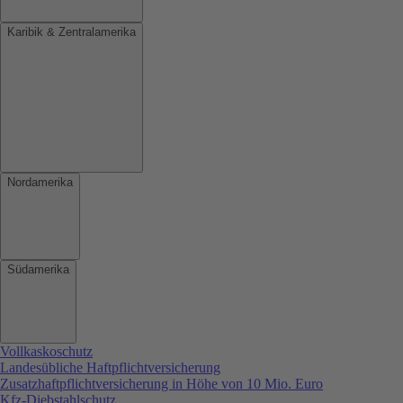
Karibik & Zentralamerika
Nordamerika
Südamerika
Vollkaskoschutz
Landesübliche Haftpflichtversicherung
Zusatzhaftpflichtversicherung in Höhe von 10 Mio. Euro
Kfz-Diebstahlschutz