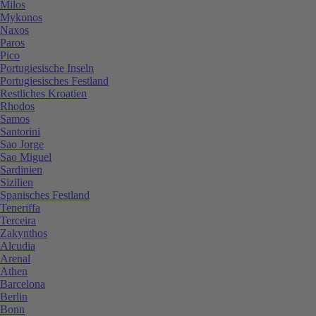
Milos
Mykonos
Naxos
Paros
Pico
Portugiesische Inseln
Portugiesisches Festland
Restliches Kroatien
Rhodos
Samos
Santorini
Sao Jorge
Sao Miguel
Sardinien
Sizilien
Spanisches Festland
Teneriffa
Terceira
Zakynthos
Alcudia
Arenal
Athen
Barcelona
Berlin
Bonn