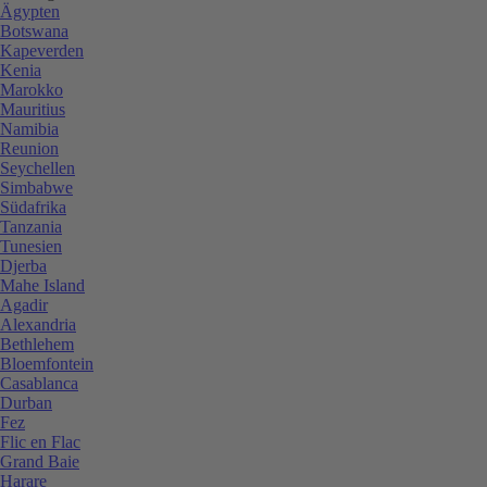
Ägypten
Botswana
Kapeverden
Kenia
Marokko
Mauritius
Namibia
Reunion
Seychellen
Simbabwe
Südafrika
Tanzania
Tunesien
Djerba
Mahe Island
Agadir
Alexandria
Bethlehem
Bloemfontein
Casablanca
Durban
Fez
Flic en Flac
Grand Baie
Harare