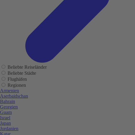
Beliebte Reiseländer
Beliebte Städte
Flughäfen
Regionen
Armenien
Aserbaidschan
Bahrain
Georgien
Guam
Israel
Japan
Jordanien
Katar