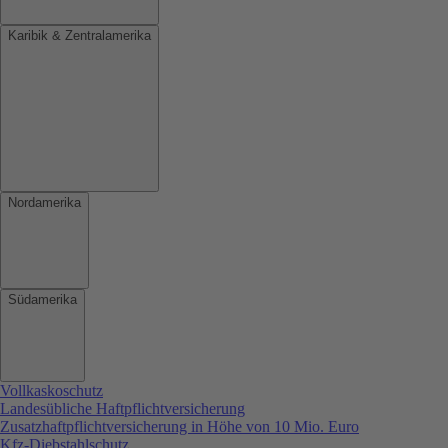
Karibik & Zentralamerika
Nordamerika
Südamerika
Vollkaskoschutz
Landesübliche Haftpflichtversicherung
Zusatzhaftpflichtversicherung in Höhe von 10 Mio. Euro
Kfz-Diebstahlschutz