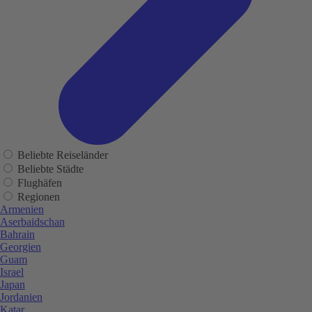
Beliebte Reiseländer
Beliebte Städte
Flughäfen
Regionen
Armenien
Aserbaidschan
Bahrain
Georgien
Guam
Israel
Japan
Jordanien
Katar