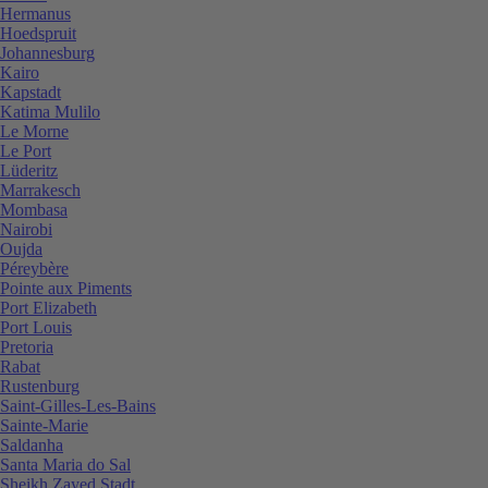
Hermanus
Hoedspruit
Johannesburg
Kairo
Kapstadt
Katima Mulilo
Le Morne
Le Port
Lüderitz
Marrakesch
Mombasa
Nairobi
Oujda
Péreybère
Pointe aux Piments
Port Elizabeth
Port Louis
Pretoria
Rabat
Rustenburg
Saint-Gilles-Les-Bains
Sainte-Marie
Saldanha
Santa Maria do Sal
Sheikh Zayed Stadt