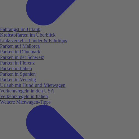
Fahrangst im Urlaub
Kraftstoffarten im Überblick
Linksverkehr: Länder & Fahrtipps
Parken auf Mallorca
Parken in Dänemark
Parken in der Schweiz
Parken in Florenz
Parken in Italien
Parken in Spanien
Parken in Venedig
Urlaub mit Hund und Mietwagen
Verkehrsregeln in den USA
Verkehrsregeln in Italien
Weitere Mietwagen-Tipps