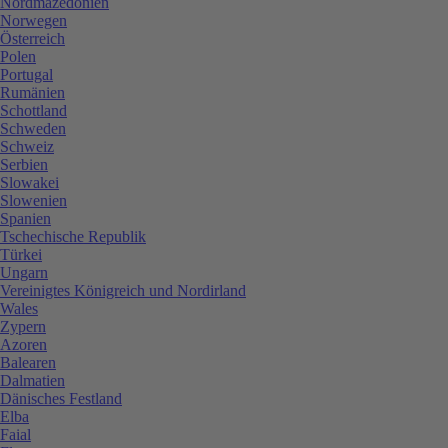
Nordmazedonien
Norwegen
Österreich
Polen
Portugal
Rumänien
Schottland
Schweden
Schweiz
Serbien
Slowakei
Slowenien
Spanien
Tschechische Republik
Türkei
Ungarn
Vereinigtes Königreich und Nordirland
Wales
Zypern
Azoren
Balearen
Dalmatien
Dänisches Festland
Elba
Faial