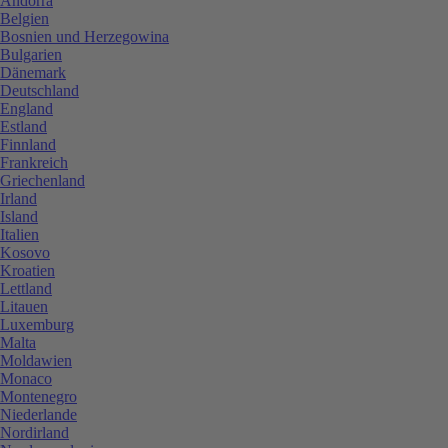
Andorra
Belgien
Bosnien und Herzegowina
Bulgarien
Dänemark
Deutschland
England
Estland
Finnland
Frankreich
Griechenland
Irland
Island
Italien
Kosovo
Kroatien
Lettland
Litauen
Luxemburg
Malta
Moldawien
Monaco
Montenegro
Niederlande
Nordirland