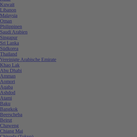
Kuwait
Libanon
Malaysia
Oman
Philippinen
Saudi Arabien
Singapur
Sri Lanka
Südkorea
Thailand
Vereinigte Arabische Emirate
Khao Lak
Abu Dhabi
Amman
Aomori
Aqaba
Ashdod
Atami
Baku
Bangkok
Beerscheba
Beirut
Chaweng
Chiang Mai
Chiyoda (Tokyo)