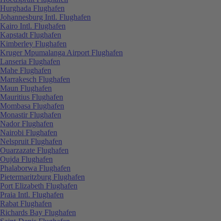
Hurghada Flughafen
Johannesburg Intl. Flughafen
Kairo Intl. Flughafen
Kapstadt Flughafen
Kimberley Flughafen
Kruger Mpumalanga Airport Flughafen
Lanseria Flughafen
Mahe Flughafen
Marrakesch Flughafen
Maun Flughafen
Mauritius Flughafen
Mombasa Flughafen
Monastir Flughafen
Nador Flughafen
Nairobi Flughafen
Nelspruit Flughafen
Ouarzazate Flughafen
Oujda Flughafen
Phalaborwa Flughafen
Pietermaritzburg Flughafen
Port Elizabeth Flughafen
Praia Intl. Flughafen
Rabat Flughafen
Richards Bay Flughafen