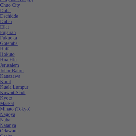
Chuo City
Doha
Dschidda
Dubai
Eilat
Fujairah
Fukuoka
Gotemba
Haifa
Hokuto
Hua Hin
Jerusalem
Johor Bahru
Kanazawa
Korat
Kuala Lumpur
Kuwait-Stadt
Kyoto
Maskat
Minato (Tokyo)
Nagoya
Naha
Natanya
Odawara