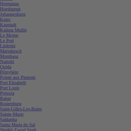
Hermanus
Hoedspruit
Johannesburg
Kairo
Kapstadt
Katima Mulilo
Le Morne
Le Port
Lüderitz
Marrakesch
Mombasa
Nairobi
Oujda
Péreybère
Pointe aux Piments
Port Elizabeth
Port Louis
Pretoria
Rabat
Rustenburg
Saint-Gilles-Les-Bains
Sainte-Marie
Saldanha
Santa Maria do Sal
Sheikh Zayed Stadt