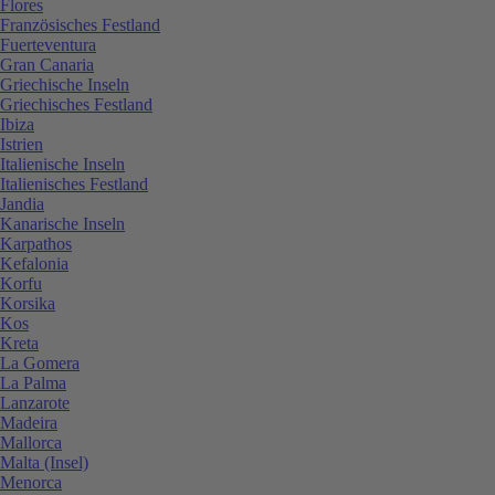
Flores
Französisches Festland
Fuerteventura
Gran Canaria
Griechische Inseln
Griechisches Festland
Ibiza
Istrien
Italienische Inseln
Italienisches Festland
Jandia
Kanarische Inseln
Karpathos
Kefalonia
Korfu
Korsika
Kos
Kreta
La Gomera
La Palma
Lanzarote
Madeira
Mallorca
Malta (Insel)
Menorca