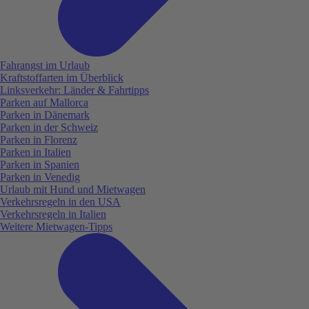
Fahrangst im Urlaub
Kraftstoffarten im Überblick
Linksverkehr: Länder & Fahrtipps
Parken auf Mallorca
Parken in Dänemark
Parken in der Schweiz
Parken in Florenz
Parken in Italien
Parken in Spanien
Parken in Venedig
Urlaub mit Hund und Mietwagen
Verkehrsregeln in den USA
Verkehrsregeln in Italien
Weitere Mietwagen-Tipps