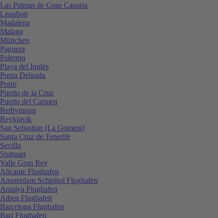
Las Palmas de Gran Canaria
Lissabon
Madalena
Malaga
München
Paguera
Palermo
Playa del Ingles
Ponta Delgada
Porto
Puerto de la Cruz
Puerto del Carmen
Rethymnon
Reykjavik
San Sebastian (La Gomera)
Santa Cruz de Tenerife
Sevilla
Stuttgart
Valle Gran Rey
Alicante Flughafen
Amsterdam Schiphol Flughafen
Antalya Flughafen
Athen Flughafen
Barcelona Flughafen
Bari Flughafen