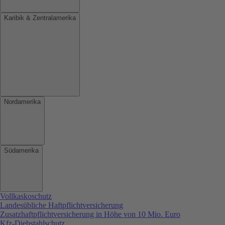
Karibik & Zentralamerika
Nordamerika
Südamerika
Vollkaskoschutz
Landesübliche Haftpflichtversicherung
Zusatzhaftpflichtversicherung in Höhe von 10 Mio. Euro
Kfz-Diebstahlschutz