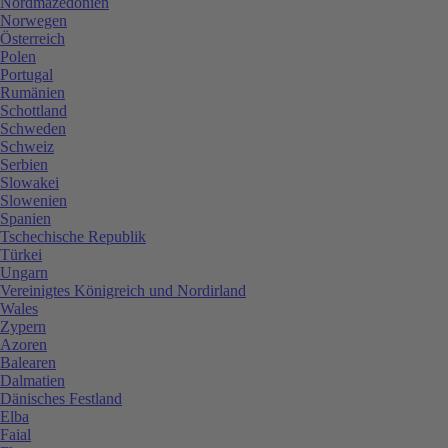
Nordmazedonien
Norwegen
Österreich
Polen
Portugal
Rumänien
Schottland
Schweden
Schweiz
Serbien
Slowakei
Slowenien
Spanien
Tschechische Republik
Türkei
Ungarn
Vereinigtes Königreich und Nordirland
Wales
Zypern
Azoren
Balearen
Dalmatien
Dänisches Festland
Elba
Faial