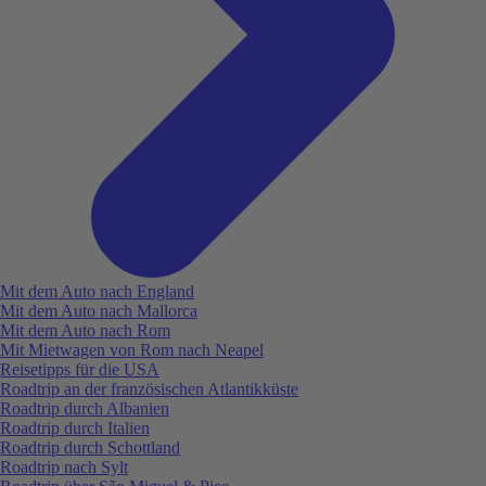
Mit dem Auto nach England
Mit dem Auto nach Mallorca
Mit dem Auto nach Rom
Mit Mietwagen von Rom nach Neapel
Reisetipps für die USA
Roadtrip an der französischen Atlantikküste
Roadtrip durch Albanien
Roadtrip durch Italien
Roadtrip durch Schottland
Roadtrip nach Sylt