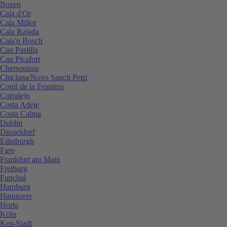
Bozen
Cala d'Or
Cala Millor
Cala Rajada
Cala'n Bosch
Can Pastilla
Can Picafort
Chersonisos
Chiclana/Novo Sancti Petri
Conil de la Frontera
Corralejo
Costa Adeje
Costa Calma
Dublin
Düsseldorf
Edinburgh
Faro
Frankfurt am Main
Freiburg
Funchal
Hamburg
Hannover
Horta
Köln
Kos-Stadt