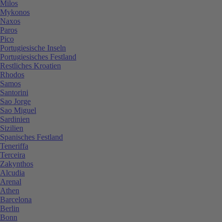
Milos
Mykonos
Naxos
Paros
Pico
Portugiesische Inseln
Portugiesisches Festland
Restliches Kroatien
Rhodos
Samos
Santorini
Sao Jorge
Sao Miguel
Sardinien
Sizilien
Spanisches Festland
Teneriffa
Terceira
Zakynthos
Alcudia
Arenal
Athen
Barcelona
Berlin
Bonn