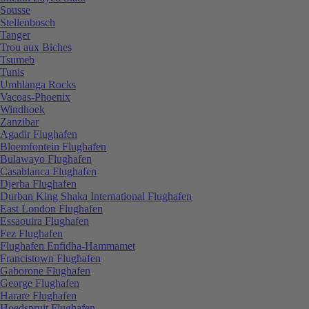
Sousse
Stellenbosch
Tanger
Trou aux Biches
Tsumeb
Tunis
Umhlanga Rocks
Vacoas-Phoenix
Windhoek
Zanzibar
Agadir Flughafen
Bloemfontein Flughafen
Bulawayo Flughafen
Casablanca Flughafen
Djerba Flughafen
Durban King Shaka International Flughafen
East London Flughafen
Essaouira Flughafen
Fez Flughafen
Flughafen Enfidha-Hammamet
Francistown Flughafen
Gaborone Flughafen
George Flughafen
Harare Flughafen
Hoedspruit Flughafen