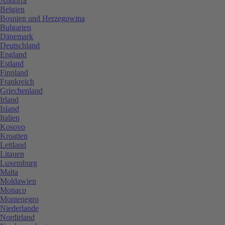
Andorra
Belgien
Bosnien und Herzegowina
Bulgarien
Dänemark
Deutschland
England
Estland
Finnland
Frankreich
Griechenland
Irland
Island
Italien
Kosovo
Kroatien
Lettland
Litauen
Luxemburg
Malta
Moldawien
Monaco
Montenegro
Niederlande
Nordirland