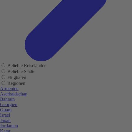
Beliebte Reiseländer
Beliebte Städte
Flughäfen
Regionen
Armenien
Aserbaidschan
Bahrain
Georgien
Guam
Israel
Japan
Jordanien
Katar