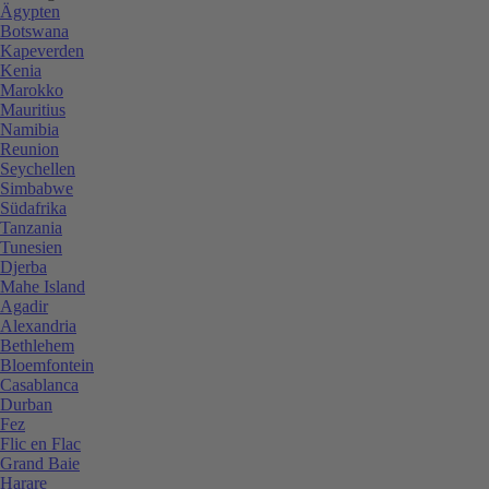
Ägypten
Botswana
Kapeverden
Kenia
Marokko
Mauritius
Namibia
Reunion
Seychellen
Simbabwe
Südafrika
Tanzania
Tunesien
Djerba
Mahe Island
Agadir
Alexandria
Bethlehem
Bloemfontein
Casablanca
Durban
Fez
Flic en Flac
Grand Baie
Harare