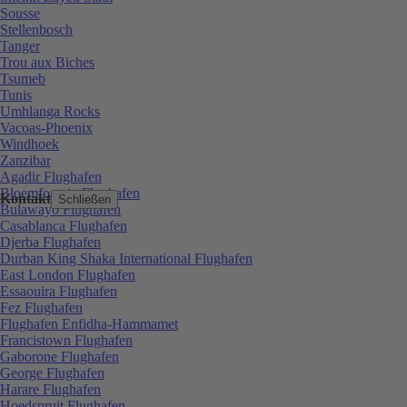
Sousse
Stellenbosch
Tanger
Trou aux Biches
Tsumeb
Tunis
Umhlanga Rocks
Vacoas-Phoenix
Windhoek
Zanzibar
Agadir Flughafen
Bloemfontein Flughafen
Kontakt
Schließen
Bulawayo Flughafen
Casablanca Flughafen
Djerba Flughafen
Durban King Shaka International Flughafen
East London Flughafen
Essaouira Flughafen
Fez Flughafen
Flughafen Enfidha-Hammamet
Francistown Flughafen
Gaborone Flughafen
George Flughafen
Harare Flughafen
Hoedspruit Flughafen