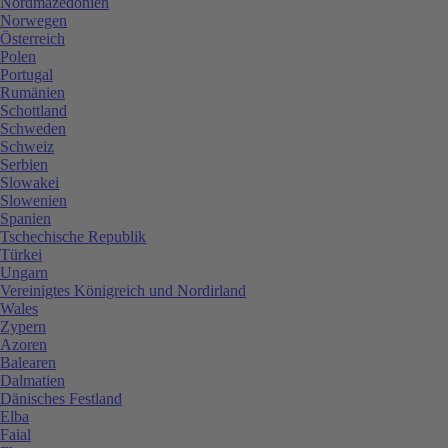
Nordmazedonien
Norwegen
Österreich
Polen
Portugal
Rumänien
Schottland
Schweden
Schweiz
Serbien
Slowakei
Slowenien
Spanien
Tschechische Republik
Türkei
Ungarn
Vereinigtes Königreich und Nordirland
Wales
Zypern
Azoren
Balearen
Dalmatien
Dänisches Festland
Elba
Faial