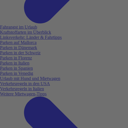
Fahrangst im Urlaub
Kraftstoffarten im Überblick
Linksverkehr: Länder & Fahrtipps
Parken auf Mallorca
Parken in Dänemark
Parken in der Schweiz
Parken in Florenz
Parken in Italien
Parken in Spanien
Parken in Venedig
Urlaub mit Hund und Mietwagen
Verkehrsregeln in den USA
Verkehrsregeln in Italien
Weitere Mietwagen-Tipps