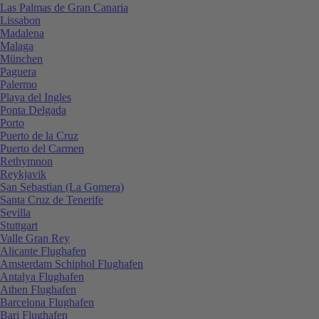
Las Palmas de Gran Canaria
Lissabon
Madalena
Malaga
München
Paguera
Palermo
Playa del Ingles
Ponta Delgada
Porto
Puerto de la Cruz
Puerto del Carmen
Rethymnon
Reykjavik
San Sebastian (La Gomera)
Santa Cruz de Tenerife
Sevilla
Stuttgart
Valle Gran Rey
Alicante Flughafen
Amsterdam Schiphol Flughafen
Antalya Flughafen
Athen Flughafen
Barcelona Flughafen
Bari Flughafen