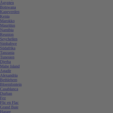
Ägypten
Botswana
Kapeverden
Kenia
Marokko
Mauritius
Namibia
Reunion
Seychellen
Simbabwe
Südafrika
Tanzania
Tunesien
Djerba
Mahe Island
Agadir
Alexandria
Bethlehem
Bloemfontein
Casablanca
Durban
Fez
Flic en Flac
Grand Baie
Harare