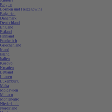
Andorra
Belgien
Bosnien und Herzegowina
Bulgarien
Dänemark
Deutschland
England
Estland
Finnland
Frankreich
Griechenland
Irland
Island
Italien
Kosovo
Kroatien
Lettland
Litauen
Luxemburg
Malta
Moldawien
Monaco
Montenegro
Niederlande
Nordirland