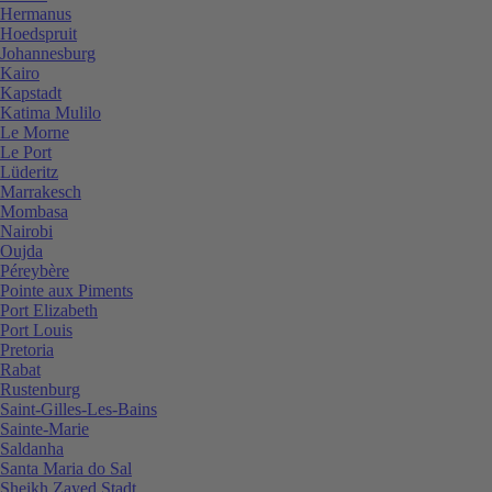
Hermanus
Hoedspruit
Johannesburg
Kairo
Kapstadt
Katima Mulilo
Le Morne
Le Port
Lüderitz
Marrakesch
Mombasa
Nairobi
Oujda
Péreybère
Pointe aux Piments
Port Elizabeth
Port Louis
Pretoria
Rabat
Rustenburg
Saint-Gilles-Les-Bains
Sainte-Marie
Saldanha
Santa Maria do Sal
Sheikh Zayed Stadt