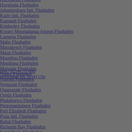
Hurghada Flughafen
Johannesburg Intl. Flughafen
Kairo Intl. Flughafen
Kapstadt Flughafen
Kimberley Flughafen
Kruger Mpumalanga Airport Flughafen
Lanseria Flughafen
Mahe Flughafen
Marrakesch Flughafen
Maun Flughafen
Mauritius Flughafen
Mombasa Flughafen
Monastir Flughafen
089 / 82 99 33 900
Nador Flughafen
erreichbar bis 20:00 Uhr
Nairobi Flughafen
Nelspruit Flughafen
Ouarzazate Flughafen
Oujda Flughafen
Phalaborwa Flughafen
Pietermaritzburg Flughafen
Port Elizabeth Flughafen
Praia Intl. Flughafen
Rabat Flughafen
Richards Bay Flughafen