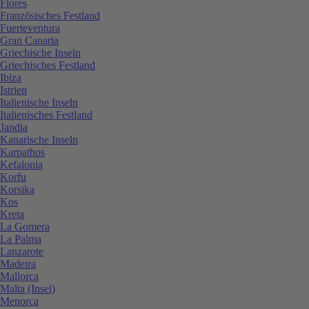
Flores
Französisches Festland
Fuerteventura
Gran Canaria
Griechische Inseln
Griechisches Festland
Ibiza
Istrien
Italienische Inseln
Italienisches Festland
Jandia
Kanarische Inseln
Karpathos
Kefalonia
Korfu
Korsika
Kos
Kreta
La Gomera
La Palma
Lanzarote
Madeira
Mallorca
Malta (Insel)
Menorca