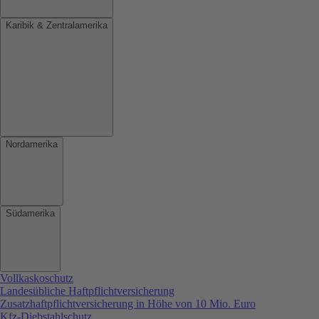
Karibik & Zentralamerika
Nordamerika
Südamerika
Vollkaskoschutz
Landesübliche Haftpflichtversicherung
Zusatzhaftpflichtversicherung in Höhe von 10 Mio. Euro
Kfz-Diebstahlschutz