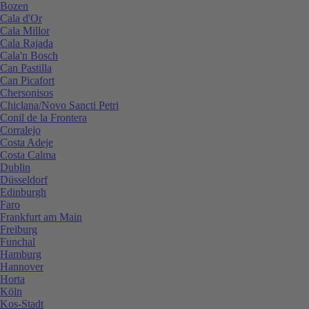
Bozen
Cala d'Or
Cala Millor
Cala Rajada
Cala'n Bosch
Can Pastilla
Can Picafort
Chersonisos
Chiclana/Novo Sancti Petri
Conil de la Frontera
Corralejo
Costa Adeje
Costa Calma
Dublin
Düsseldorf
Edinburgh
Faro
Frankfurt am Main
Freiburg
Funchal
Hamburg
Hannover
Horta
Köln
Kos-Stadt