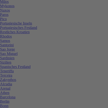
Milos
Mykonos
Naxos
Paros
Pico
Portugiesische Inseln
Portugiesisches Festland
Restliches Kroatien
Rhodos
Samos
Santorini
Sao Jorge
Sao Miguel
Sardinien
Sizilien
Spanisches Festland
Teneriffa
Terceira
Zakynthos
Alcudia
Arenal
Athen
Barcelona
Berlin
Bonn