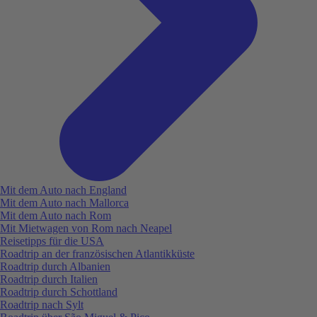
Mit dem Auto nach England
Mit dem Auto nach Mallorca
Mit dem Auto nach Rom
Mit Mietwagen von Rom nach Neapel
Reisetipps für die USA
Roadtrip an der französischen Atlantikküste
Roadtrip durch Albanien
Roadtrip durch Italien
Roadtrip durch Schottland
Roadtrip nach Sylt