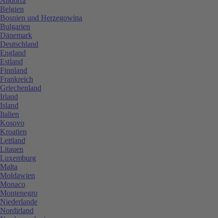
Andorra
Belgien
Bosnien und Herzegowina
Bulgarien
Dänemark
Deutschland
England
Estland
Finnland
Frankreich
Griechenland
Irland
Island
Italien
Kosovo
Kroatien
Lettland
Litauen
Luxemburg
Malta
Moldawien
Monaco
Montenegro
Niederlande
Nordirland