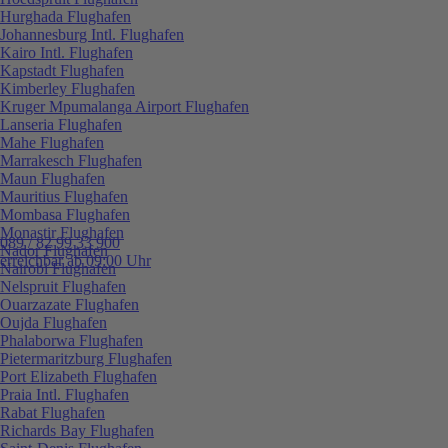
Hurghada Flughafen
Johannesburg Intl. Flughafen
Kairo Intl. Flughafen
Kapstadt Flughafen
Kimberley Flughafen
Kruger Mpumalanga Airport Flughafen
Lanseria Flughafen
Mahe Flughafen
Marrakesch Flughafen
Maun Flughafen
Mauritius Flughafen
Mombasa Flughafen
Monastir Flughafen
089 / 82 99 33 900
Nador Flughafen
erreichbar ab 09:00 Uhr
Nairobi Flughafen
Nelspruit Flughafen
Ouarzazate Flughafen
Oujda Flughafen
Phalaborwa Flughafen
Pietermaritzburg Flughafen
Port Elizabeth Flughafen
Praia Intl. Flughafen
Rabat Flughafen
Richards Bay Flughafen