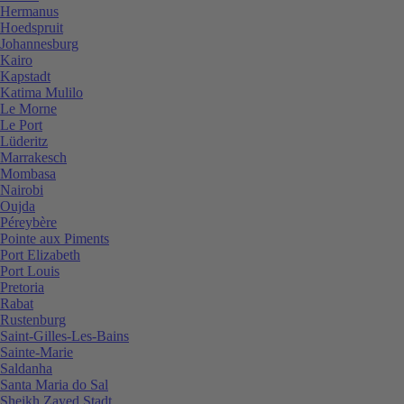
Hermanus
Hoedspruit
Johannesburg
Kairo
Kapstadt
Katima Mulilo
Le Morne
Le Port
Lüderitz
Marrakesch
Mombasa
Nairobi
Oujda
Péreybère
Pointe aux Piments
Port Elizabeth
Port Louis
Pretoria
Rabat
Rustenburg
Saint-Gilles-Les-Bains
Sainte-Marie
Saldanha
Santa Maria do Sal
Sheikh Zayed Stadt