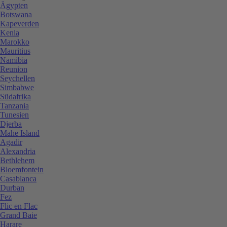
Ägypten
Botswana
Kapeverden
Kenia
Marokko
Mauritius
Namibia
Reunion
Seychellen
Simbabwe
Südafrika
Tanzania
Tunesien
Djerba
Mahe Island
Agadir
Alexandria
Bethlehem
Bloemfontein
Casablanca
Durban
Fez
Flic en Flac
Grand Baie
Harare