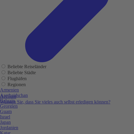
Beliebte Reiseländer
Beliebte Städte
Flughäfen
Regionen
Armenien
Aserbaidschan
Account
Bahrain
Wussten Sie, dass Sie vieles auch selbst erledigen können?
Georgien
Guam
Israel
Japan
Jordanien
Katar