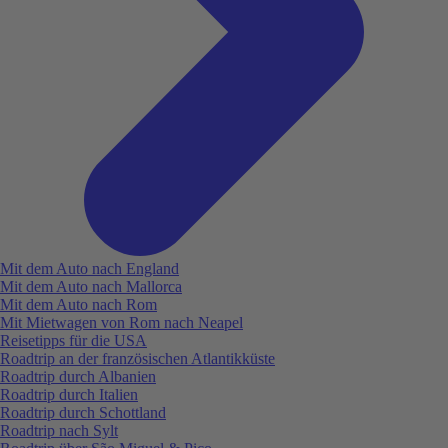
Mit dem Auto nach England
Mit dem Auto nach Mallorca
Mit dem Auto nach Rom
Mit Mietwagen von Rom nach Neapel
Reisetipps für die USA
Roadtrip an der französischen Atlantikküste
Roadtrip durch Albanien
Roadtrip durch Italien
Roadtrip durch Schottland
Roadtrip nach Sylt