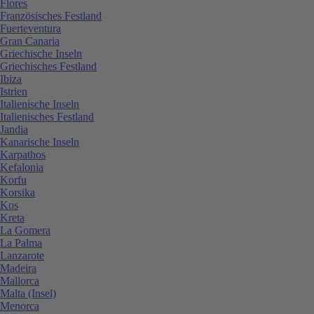
Flores
Französisches Festland
Fuerteventura
Gran Canaria
Griechische Inseln
Griechisches Festland
Ibiza
Istrien
Italienische Inseln
Italienisches Festland
Jandia
Kanarische Inseln
Karpathos
Kefalonia
Korfu
Korsika
Kos
Kreta
La Gomera
La Palma
Lanzarote
Madeira
Mallorca
Malta (Insel)
Menorca