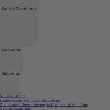
Karibik & Zentralamerika
Nordamerika
Südamerika
Vollkaskoschutz
Landesübliche Haftpflichtversicherung
Zusatzhaftpflichtversicherung in Höhe von 10 Mio. Euro
Kfz-Diebstahlschutz