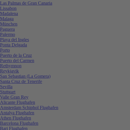
Las Palmas de Gran Canaria
Lissabon
Madalena
Malaga
München
Paguera
Palermo
Playa del Ingles
Ponta Delgada
Porto
Puerto de la Cruz
Puerto del Carmen
Rethymnon
Reykjavik
San Sebastian (La Gomera)
Santa Cruz de Tenerife
Sevilla
Stuttgart
Valle Gran Rey
Alicante Flughafen
Amsterdam Schiphol Flughafen
Antalya Flughafen
Athen Flughafen
Barcelona Flughafen
Bari Flughafen