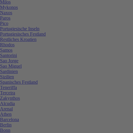
Milos
Mykonos
Naxos
Paros
Pico
Portugiesische Inseln
Portugiesisches Festland
Restliches Kroatien
Rhodos
Samos
Santorini
Sao Jorge
Sao Miguel
Sardinien
Sizilien
Spanisches Festland
Teneriffa
Terceira
Zakynthos
Alcudia
Arenal
Athen
Barcelona
Berlin
Bonn