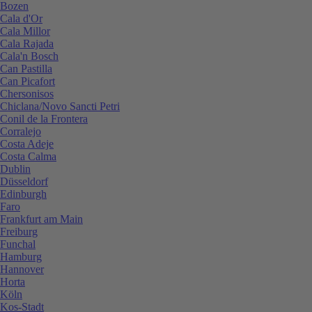
Bozen
Cala d'Or
Cala Millor
Cala Rajada
Cala'n Bosch
Can Pastilla
Can Picafort
Chersonisos
Chiclana/Novo Sancti Petri
Conil de la Frontera
Corralejo
Costa Adeje
Costa Calma
Dublin
Düsseldorf
Edinburgh
Faro
Frankfurt am Main
Freiburg
Funchal
Hamburg
Hannover
Horta
Köln
Kos-Stadt