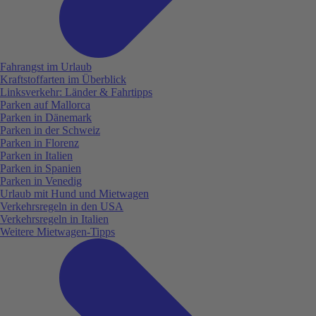
Fahrangst im Urlaub
Kraftstoffarten im Überblick
Linksverkehr: Länder & Fahrtipps
Parken auf Mallorca
Parken in Dänemark
Parken in der Schweiz
Parken in Florenz
Parken in Italien
Parken in Spanien
Parken in Venedig
Urlaub mit Hund und Mietwagen
Verkehrsregeln in den USA
Verkehrsregeln in Italien
Weitere Mietwagen-Tipps