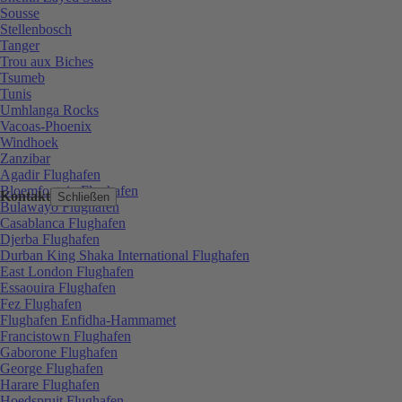
Sousse
Stellenbosch
Tanger
Trou aux Biches
Tsumeb
Tunis
Umhlanga Rocks
Vacoas-Phoenix
Windhoek
Zanzibar
Agadir Flughafen
Bloemfontein Flughafen
Kontakt
Schließen
Bulawayo Flughafen
Casablanca Flughafen
Djerba Flughafen
Durban King Shaka International Flughafen
East London Flughafen
Essaouira Flughafen
Fez Flughafen
Flughafen Enfidha-Hammamet
Francistown Flughafen
Gaborone Flughafen
George Flughafen
Harare Flughafen
Hoedspruit Flughafen