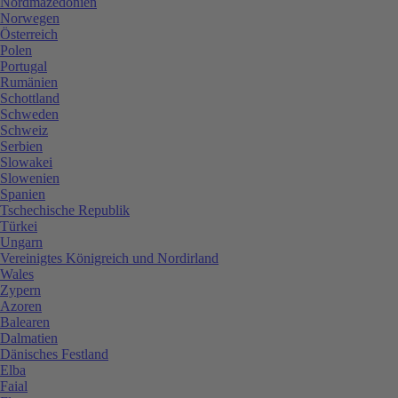
Nordmazedonien
Norwegen
Österreich
Polen
Portugal
Rumänien
Schottland
Schweden
Schweiz
Serbien
Slowakei
Slowenien
Spanien
Tschechische Republik
Türkei
Ungarn
Vereinigtes Königreich und Nordirland
Wales
Zypern
Azoren
Balearen
Dalmatien
Dänisches Festland
Elba
Faial