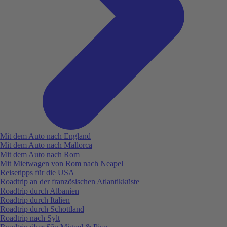
Mit dem Auto nach England
Mit dem Auto nach Mallorca
Mit dem Auto nach Rom
Mit Mietwagen von Rom nach Neapel
Reisetipps für die USA
Roadtrip an der französischen Atlantikküste
Roadtrip durch Albanien
Roadtrip durch Italien
Roadtrip durch Schottland
Roadtrip nach Sylt