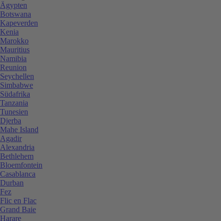
Ägypten
Botswana
Kapeverden
Kenia
Marokko
Mauritius
Namibia
Reunion
Seychellen
Simbabwe
Südafrika
Tanzania
Tunesien
Djerba
Mahe Island
Agadir
Alexandria
Bethlehem
Bloemfontein
Casablanca
Durban
Fez
Flic en Flac
Grand Baie
Harare