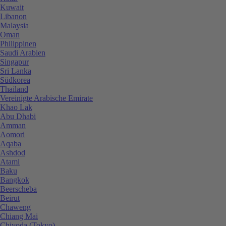
Kuwait
Libanon
Malaysia
Oman
Philippinen
Saudi Arabien
Singapur
Sri Lanka
Südkorea
Thailand
Vereinigte Arabische Emirate
Khao Lak
Abu Dhabi
Amman
Aomori
Aqaba
Ashdod
Atami
Baku
Bangkok
Beerscheba
Beirut
Chaweng
Chiang Mai
Chiyoda (Tokyo)