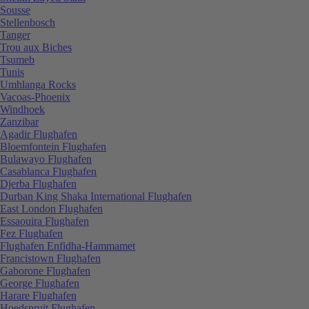
Sousse
Stellenbosch
Tanger
Trou aux Biches
Tsumeb
Tunis
Umhlanga Rocks
Vacoas-Phoenix
Windhoek
Zanzibar
Agadir Flughafen
Bloemfontein Flughafen
Bulawayo Flughafen
Casablanca Flughafen
Djerba Flughafen
Durban King Shaka International Flughafen
East London Flughafen
Essaouira Flughafen
Fez Flughafen
Flughafen Enfidha-Hammamet
Francistown Flughafen
Gaborone Flughafen
George Flughafen
Harare Flughafen
Hoedspruit Flughafen