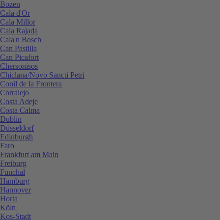
Bozen
Cala d'Or
Cala Millor
Cala Rajada
Cala'n Bosch
Can Pastilla
Can Picafort
Chersonisos
Chiclana/Novo Sancti Petri
Conil de la Frontera
Corralejo
Costa Adeje
Costa Calma
Dublin
Düsseldorf
Edinburgh
Faro
Frankfurt am Main
Freiburg
Funchal
Hamburg
Hannover
Horta
Köln
Kos-Stadt