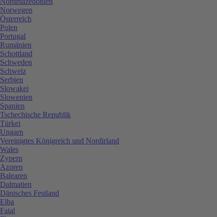
Nordmazedonien
Norwegen
Österreich
Polen
Portugal
Rumänien
Schottland
Schweden
Schweiz
Serbien
Slowakei
Slowenien
Spanien
Tschechische Republik
Türkei
Ungarn
Vereinigtes Königreich und Nordirland
Wales
Zypern
Azoren
Balearen
Dalmatien
Dänisches Festland
Elba
Faial