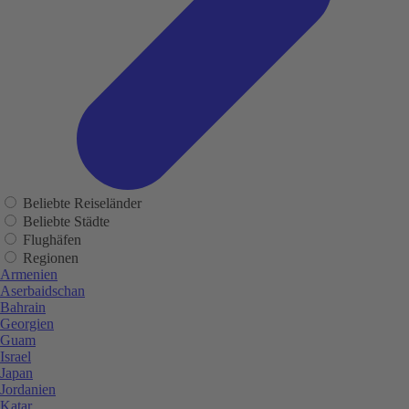
Beliebte Reiseländer
Beliebte Städte
Flughäfen
Regionen
Armenien
Aserbaidschan
Bahrain
Georgien
Guam
Israel
Japan
Jordanien
Katar