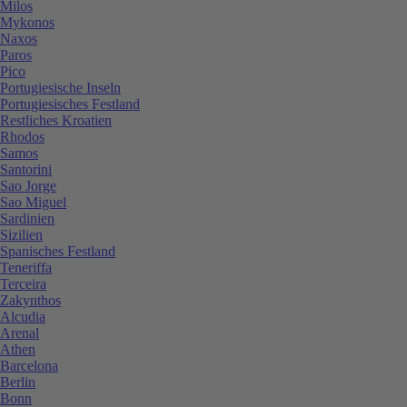
Milos
Mykonos
Naxos
Paros
Pico
Portugiesische Inseln
Portugiesisches Festland
Restliches Kroatien
Rhodos
Samos
Santorini
Sao Jorge
Sao Miguel
Sardinien
Sizilien
Spanisches Festland
Teneriffa
Terceira
Zakynthos
Alcudia
Arenal
Athen
Barcelona
Berlin
Bonn