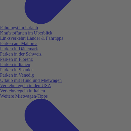
Fahrangst im Urlaub
Kraftstoffarten im Überblick
Linksverkehr: Länder & Fahrtipps
Parken auf Mallorca
Parken in Dänemark
Parken in der Schweiz
Parken in Florenz
Parken in Italien
Parken in Spanien
Parken in Venedig
Urlaub mit Hund und Mietwagen
Verkehrsregeln in den USA
Verkehrsregeln in Italien
Weitere Mietwagen-Tipps