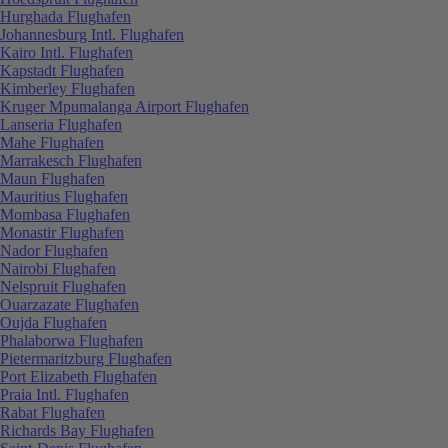
Hurghada Flughafen
Johannesburg Intl. Flughafen
Kairo Intl. Flughafen
Kapstadt Flughafen
Kimberley Flughafen
Kruger Mpumalanga Airport Flughafen
Lanseria Flughafen
Mahe Flughafen
Marrakesch Flughafen
Maun Flughafen
Mauritius Flughafen
Mombasa Flughafen
Monastir Flughafen
Nador Flughafen
Nairobi Flughafen
Nelspruit Flughafen
Ouarzazate Flughafen
Oujda Flughafen
Phalaborwa Flughafen
Pietermaritzburg Flughafen
Port Elizabeth Flughafen
Praia Intl. Flughafen
Rabat Flughafen
Richards Bay Flughafen