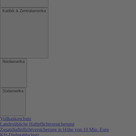
Karibik & Zentralamerika
Nordamerika
Südamerika
Vollkaskoschutz
Landesübliche Haftpflichtversicherung
Zusatzhaftpflichtversicherung in Höhe von 10 Mio. Euro
Kfz-Diebstahlschutz