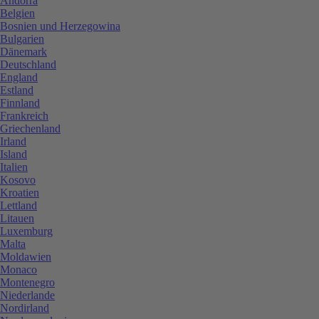
Andorra
Belgien
Bosnien und Herzegowina
Bulgarien
Dänemark
Deutschland
England
Estland
Finnland
Frankreich
Griechenland
Irland
Island
Italien
Kosovo
Kroatien
Lettland
Litauen
Luxemburg
Malta
Moldawien
Monaco
Montenegro
Niederlande
Nordirland