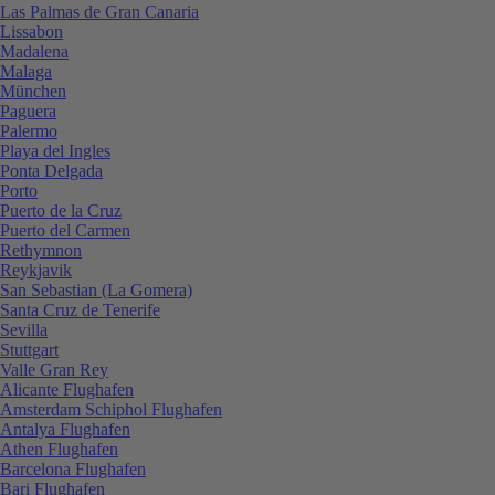
Las Palmas de Gran Canaria
Lissabon
Madalena
Malaga
München
Paguera
Palermo
Playa del Ingles
Ponta Delgada
Porto
Puerto de la Cruz
Puerto del Carmen
Rethymnon
Reykjavik
San Sebastian (La Gomera)
Santa Cruz de Tenerife
Sevilla
Stuttgart
Valle Gran Rey
Alicante Flughafen
Amsterdam Schiphol Flughafen
Antalya Flughafen
Athen Flughafen
Barcelona Flughafen
Bari Flughafen