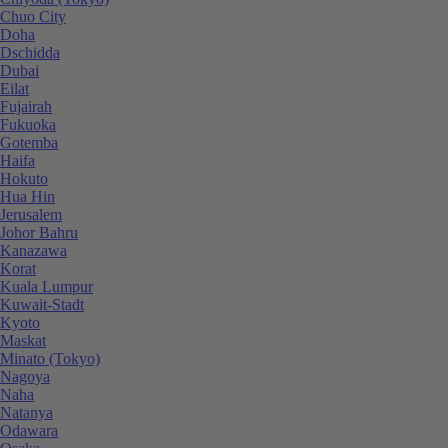
Chuo City
Doha
Dschidda
Dubai
Eilat
Fujairah
Fukuoka
Gotemba
Haifa
Hokuto
Hua Hin
Jerusalem
Johor Bahru
Kanazawa
Korat
Kuala Lumpur
Kuwait-Stadt
Kyoto
Maskat
Minato (Tokyo)
Nagoya
Naha
Natanya
Odawara