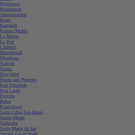
Hermanus
Hoedspruit
Johannesburg
Kairo
Kapstadt
Katima Mulilo
Le Morne
Le Port
Lüderitz
Marrakesch
Mombasa
Nairobi
Oujda
Péreybère
Pointe aux Piments
Port Elizabeth
Port Louis
Pretoria
Rabat
Rustenburg
Saint-Gilles-Les-Bains
Sainte-Marie
Saldanha
Santa Maria do Sal
Sheikh Zayed Stadt