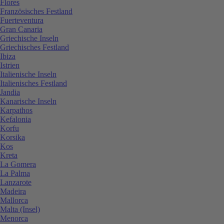
Flores
Französisches Festland
Fuerteventura
Gran Canaria
Griechische Inseln
Griechisches Festland
Ibiza
Istrien
Italienische Inseln
Italienisches Festland
Jandia
Kanarische Inseln
Karpathos
Kefalonia
Korfu
Korsika
Kos
Kreta
La Gomera
La Palma
Lanzarote
Madeira
Mallorca
Malta (Insel)
Menorca