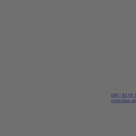
089 / 82 99 
erreichbar a