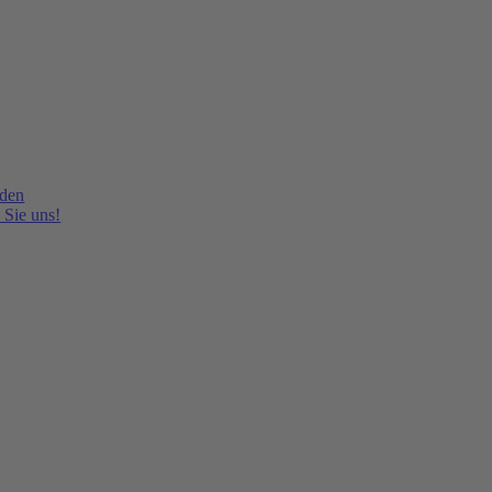
lden
 Sie uns!