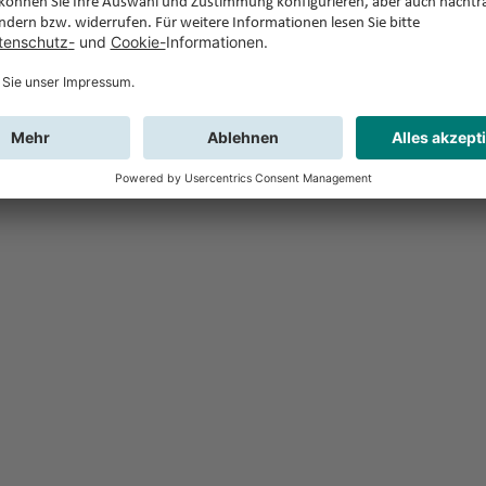
Feedback
Sie haben Fr
Buchung?