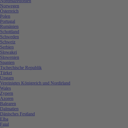
Nordmazedonien
Norwegen
Österreich
Polen
Portugal
Rumänien
Schottland
Schweden
Schweiz
Serbien
Slowakei
Slowenien
Spanien
Tschechische Republik
Türkei
Ungarn
Vereinigtes Königreich und Nordirland
Wales
Zypern
Azoren
Balearen
Dalmatien
Dänisches Festland
Elba
Faial