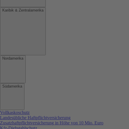
Karibik & Zentralamerika
Nordamerika
Südamerika
Vollkaskoschutz
Landesübliche Haftpflichtversicherung
Zusatzhaftpflichtversicherung in Höhe von 10 Mio. Euro
Kfz-Diebstahlschutz