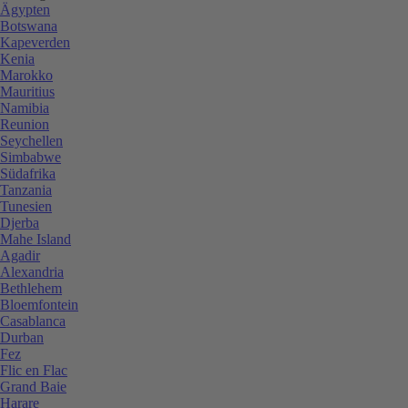
Ägypten
Botswana
Kapeverden
Kenia
Marokko
Mauritius
Namibia
Reunion
Seychellen
Simbabwe
Südafrika
Tanzania
Tunesien
Djerba
Mahe Island
Agadir
Alexandria
Bethlehem
Bloemfontein
Casablanca
Durban
Fez
Flic en Flac
Grand Baie
Harare