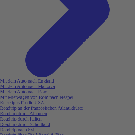
Mit dem Auto nach England
Mit dem Auto nach Mallorca
Mit dem Auto nach Rom
Mit Mietwagen von Rom nach Neapel
Reisetipps für die USA
Roadtrip an der französischen Atlantikküste
Roadtrip durch Albanien
Roadtrip durch Italien
Roadtrip durch Schottland
Roadtrip nach Sylt