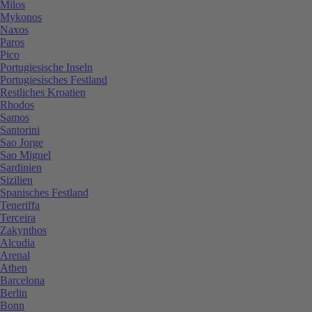
Milos
Mykonos
Naxos
Paros
Pico
Portugiesische Inseln
Portugiesisches Festland
Restliches Kroatien
Rhodos
Samos
Santorini
Sao Jorge
Sao Miguel
Sardinien
Sizilien
Spanisches Festland
Teneriffa
Terceira
Zakynthos
Alcudia
Arenal
Athen
Barcelona
Berlin
Bonn