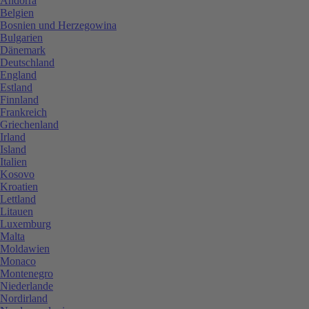
Andorra
Belgien
Bosnien und Herzegowina
Bulgarien
Dänemark
Deutschland
England
Estland
Finnland
Frankreich
Griechenland
Irland
Island
Italien
Kosovo
Kroatien
Lettland
Litauen
Luxemburg
Malta
Moldawien
Monaco
Montenegro
Niederlande
Nordirland