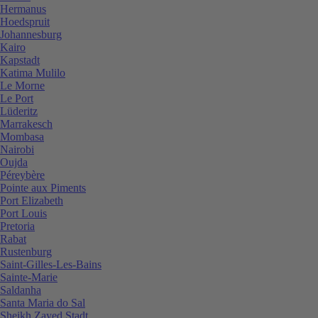
Hermanus
Hoedspruit
Johannesburg
Kairo
Kapstadt
Katima Mulilo
Le Morne
Le Port
Lüderitz
Marrakesch
Mombasa
Nairobi
Oujda
Péreybère
Pointe aux Piments
Port Elizabeth
Port Louis
Pretoria
Rabat
Rustenburg
Saint-Gilles-Les-Bains
Sainte-Marie
Saldanha
Santa Maria do Sal
Sheikh Zayed Stadt