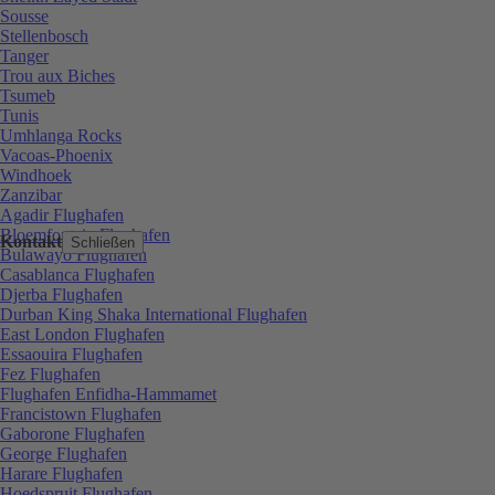
Sousse
Stellenbosch
Tanger
Trou aux Biches
Tsumeb
Tunis
Umhlanga Rocks
Vacoas-Phoenix
Windhoek
Zanzibar
Agadir Flughafen
Bloemfontein Flughafen
Kontakt
Schließen
Bulawayo Flughafen
Casablanca Flughafen
Djerba Flughafen
Durban King Shaka International Flughafen
East London Flughafen
Essaouira Flughafen
Fez Flughafen
Flughafen Enfidha-Hammamet
Francistown Flughafen
Gaborone Flughafen
George Flughafen
Harare Flughafen
Hoedspruit Flughafen