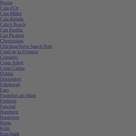
Bozen
Cala d'Or
Cala Millor
Cala Rajada
Cala'n Bosch
Can Pastilla
Can Picafort
Chersonisos
Chiclana/Novo Sancti Petri
Conil de la Frontera
Corralejo
Costa Adeje
Costa Calma
Dublin
Düsseldorf
Edinburgh
Faro
Frankfurt am Main
Freiburg
Funchal
Hamburg
Hannover
Horta
Köln
Kos-Stadt