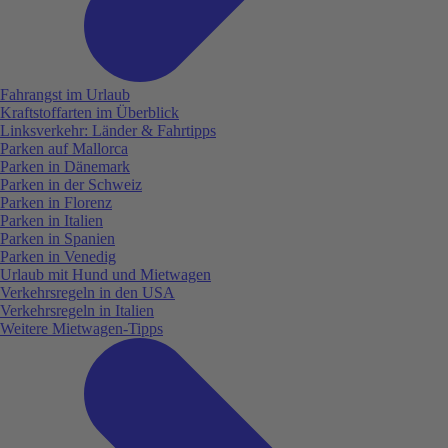
Fahrangst im Urlaub
Kraftstoffarten im Überblick
Linksverkehr: Länder & Fahrtipps
Parken auf Mallorca
Parken in Dänemark
Parken in der Schweiz
Parken in Florenz
Parken in Italien
Parken in Spanien
Parken in Venedig
Urlaub mit Hund und Mietwagen
Verkehrsregeln in den USA
Verkehrsregeln in Italien
Weitere Mietwagen-Tipps