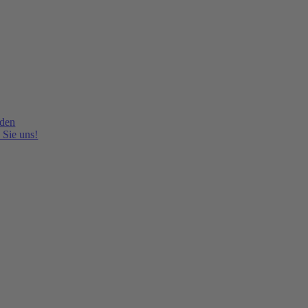
lden
 Sie uns!