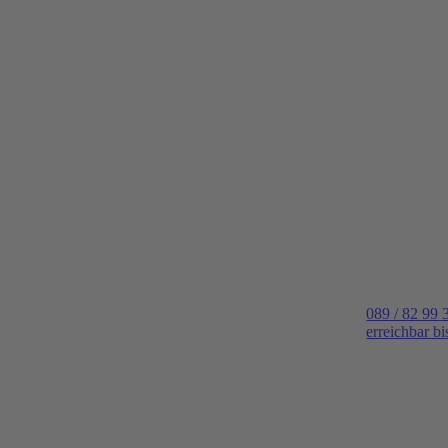
089 / 82 99 
erreichbar b