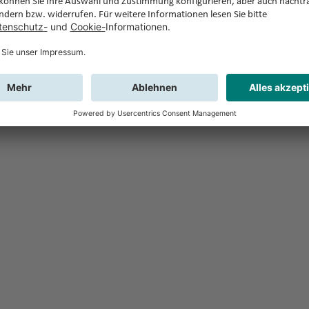
Feedback
Sie haben Fr
Buchung?